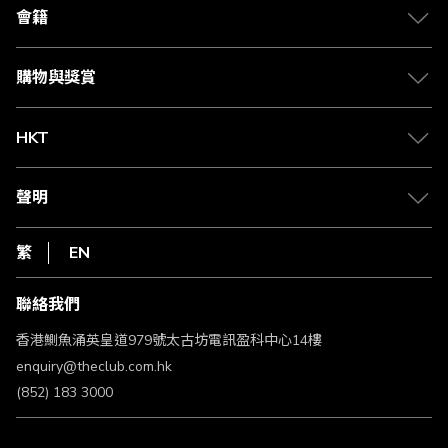
合作夥伴
會籍
Citi The Club 信用卡
會籍及專屬禮遇
媒體中心
賺取積分
購物與獎賞
兌換禮遇
物流與配送
Club 積分助手
Club Shopping 商品領取站
HKT
積分兌換
退款政策
csl.
常見問題
1010
聲明
在線客服
網上行
私隱聲明
HKT
繁
EN
使用條款
條款及細則
聯絡我們
不歧視及不騷擾聲明
認可牌照及通告
香港鰂魚涌英皇道979號太古坊電訊盈科中心14樓
enquiry@theclub.com.hk
(852) 183 3000