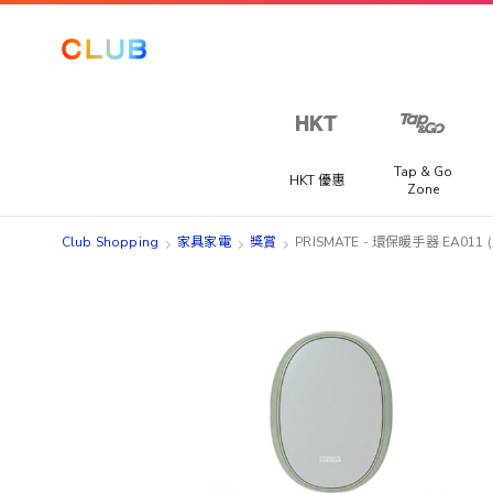
Tap & Go
HKT 優惠
Zone
Club Shopping
家具家電
獎賞
PRISMATE - 環保暖手器 EA011
Skip
Skip
to
to
the
the
end
beginning
of
of
the
the
images
images
gallery
gallery