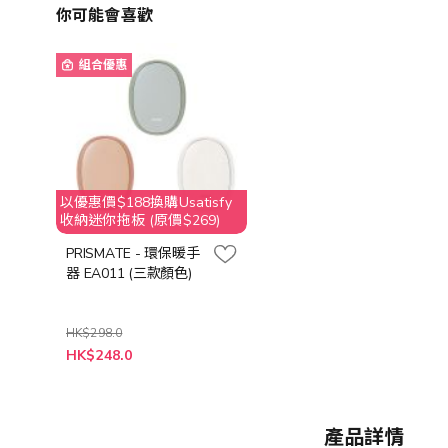
你可能會喜歡
組合優惠
以優惠價$188換購Usatisfy
收納迷你拖板 (原價$269)
PRISMATE - 環保暖手
器 EA011 (三款顏色)
HK$298.0
HK$248.0
產品詳情