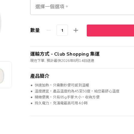
數量
運輸方式 - Club Shopping 集運
現在下單, 預計最快2026年8月14日送達
產品簡介
快速加熱，只需數秒便可感到溫暖
溫度適宜，產品溫度約為45至50度，給您最舒心溫度
精緻便携，只有85g手掌大小，收納方便
持久電力，充滿電最高可用4小時