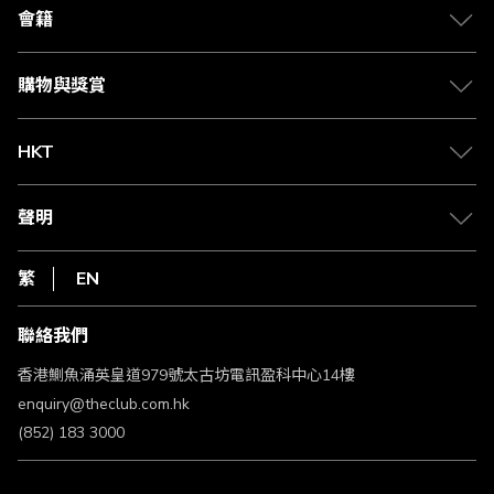
合作夥伴
會籍
Citi The Club 信用卡
會籍及專屬禮遇
媒體中心
賺取積分
購物與獎賞
兌換禮遇
物流與配送
Club 積分助手
Club Shopping 商品領取站
HKT
積分兌換
退款政策
csl.
常見問題
1010
聲明
在線客服
網上行
私隱聲明
HKT
繁
EN
使用條款
條款及細則
聯絡我們
不歧視及不騷擾聲明
認可牌照及通告
香港鰂魚涌英皇道979號太古坊電訊盈科中心14樓
enquiry@theclub.com.hk
(852) 183 3000