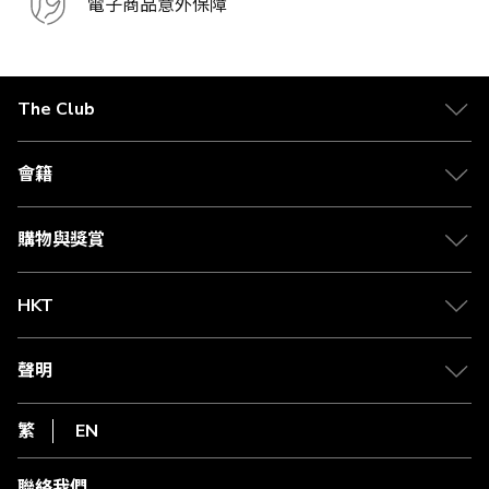
電子商品意外保障
The Club
關於 The Club
合作夥伴
會籍
Citi The Club 信用卡
會籍及專屬禮遇
媒體中心
賺取積分
購物與獎賞
兌換禮遇
物流與配送
Club 積分助手
Club Shopping 商品領取站
HKT
積分兌換
退款政策
csl.
常見問題
1010
聲明
在線客服
網上行
私隱聲明
HKT
繁
EN
使用條款
條款及細則
聯絡我們