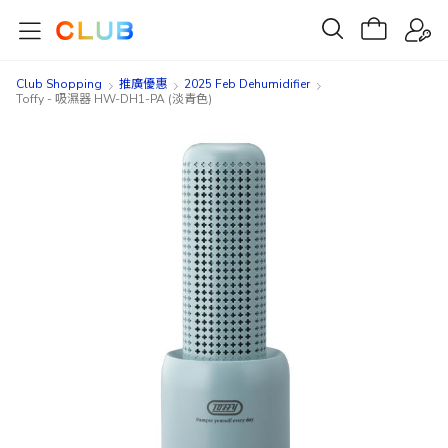
Club Shopping
推廣優惠
2025 Feb Dehumidifier
Toffy - 吸濕器 HW-DH1-PA (淡青色)
Skip
Skip
to
to
the
the
end
beginning
of
of
the
the
images
images
gallery
gallery