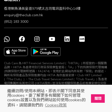
不歧視及不騷擾聲明
認可牌照及通告
香港鰂魚涌英皇道979號太古坊電訊盈科中心14樓
enquiry@theclub.com.hk
(852) 183 3000
Club Care 為 HKT Financial Services Limited (「HKTIA」) 所經營的一個服務
品牌。HKTIA 為香港特別行政區保險業監管局 (「IA」) 下的持牌保險代理機構
(持牌保險代理牌照號碼：FA2474)。使用於此網站內所有對「保險」的提述、
與所有保險產品及保險推廣均由 HKTIA 為你直接安排。Club HKT Limited
(「The Club」) 、The Club Travel Services Limited (「Club Travel」) 及香港
電訊集團所有其他公司 (HKTIA除外) 並沒有就相關保險產品或推廣安排任何保
險合約或進行其他受規管活動 (定義見《保險業條例》)。
繼續訪問/使用本網站，即表示閣下同意其使
© The Club 2026. 保留所有權利
用cookies。要了解更多有關閣下如何管理
關閉
cookies設置以及我們網站如何使用cookies的
立即下載The Club手機app
開啟
資料，請閱讀我們的
Cookies政策
展開屬於你的獎賞之旅