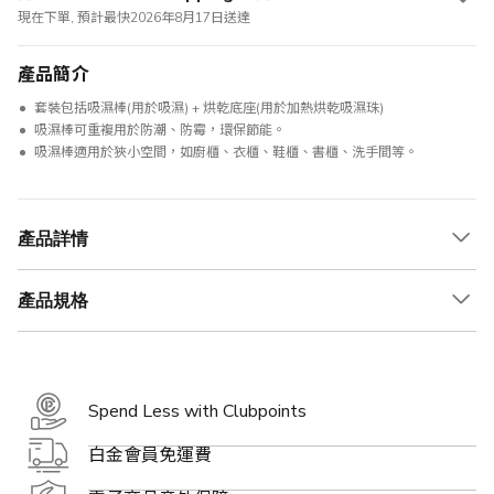
現在下單, 預計最快2026年8月17日送達
產品簡介
套裝包括吸濕棒(用於吸濕) + 烘乾底座(用於加熱烘乾吸濕珠)
吸濕棒可重複用於防潮、防霉，環保節能。
吸濕棒適用於狹小空間，如廚櫃、衣櫃、鞋櫃、書櫃、洗手間等。
產品詳情
產品規格
Spend Less with Clubpoints
白金會員免運費