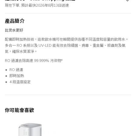
現在下單, 預計最快2026年8月13日送達
產品簡介
比煲水更好
配備即時加熱技術，這款飲水機可在瞬間提供各種不同溫度和容量的飲用水。
多合一 RO 系統以及 UV-LED 能有效去除細菌、病毒、重金屬、殺蟲劑及氯
氣，確保水質潔淨。
RO 過濾去除高達 99.999% 污染物*
RO 過濾
即時加熱
4 段溫度設定
你可能會喜歡