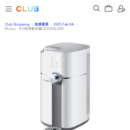
Club Shopping
推廣優惠
2025 Feb KA
Philips - RO純淨飲水機 ADD6910/90
Skip
Skip
to
to
the
the
end
beginning
of
of
the
the
images
images
gallery
gallery