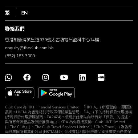
在線客服
網上行
私隱聲明
HKT
繁
EN
使用條款
條款及細則
聯絡我們
不歧視及不騷擾聲明
認可牌照及通告
香港鰂魚涌英皇道979號太古坊電訊盈科中心14樓
enquiry@theclub.com.hk
(852) 183 3000
Club Care 為 HKT Financial Services Limited (「HKTIA」) 所經營的一個服務
品牌。HKTIA 為香港特別行政區保險業監管局 (「IA」) 下的持牌保險代理機構
(持牌保險代理牌照號碼：FA2474)。使用於此網站內所有對「保險」的提述、
與所有保險產品及保險推廣均由 HKTIA 為你直接安排。Club HKT Limited
(「The Club」) 、The Club Travel Services Limited (「Club Travel」) 及香港
電訊集團所有其他公司 (HKTIA除外) 並沒有就相關保險產品或推廣安排任何保
險合約或進行其他受規管活動 (定義見《保險業條例》)。