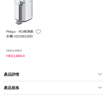
Philips - RO純淨飲
水機 ADD6910/90
HK$3,388.0
特
HK$1,658.0
殊
價
格
產品詳情
產品規格