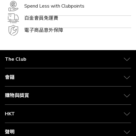
Spend Less with Clubpoints
白金會員免運費
電子商品意外保障
The Club
關於 The Club
合作夥伴
會籍
Citi The Club 信用卡
會籍及專屬禮遇
媒體中心
賺取積分
購物與獎賞
兌換禮遇
物流與配送
Club 積分助手
Club Shopping 商品領取站
HKT
積分兌換
退款政策
csl.
常見問題
1010
聲明