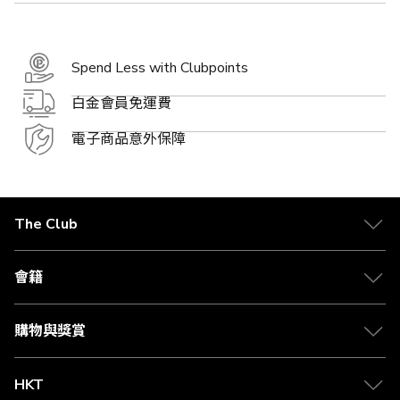
Spend Less with Clubpoints
白金會員免運費
電子商品意外保障
The Club
關於 The Club
合作夥伴
會籍
Citi The Club 信用卡
會籍及專屬禮遇
媒體中心
賺取積分
購物與獎賞
兌換禮遇
物流與配送
Club 積分助手
Club Shopping 商品領取站
HKT
積分兌換