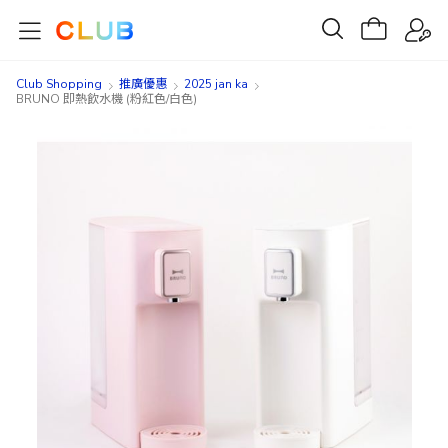
Club Shopping
推廣優惠
2025 jan ka
BRUNO 即熱飲水機 (粉紅色/白色)
Skip
Skip
to
to
the
the
end
beginning
of
of
the
the
images
images
gallery
gallery