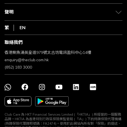
退款政策
csl.
常見問題
1010
聲明
在線客服
網上行
私隱聲明
HKT
繁
EN
使用條款
條款及細則
聯絡我們
不歧視及不騷擾聲明
認可牌照及通告
香港鰂魚涌英皇道979號太古坊電訊盈科中心14樓
enquiry@theclub.com.hk
(852) 183 3000
Club Care 為 HKT Financial Services Limited (「HKTIA」) 所經營的一個服務
品牌。HKTIA 為香港特別行政區保險業監管局 (「IA」) 下的持牌保險代理機構
(持牌保險代理牌照號碼：FA2474)。使用於此網站內所有對「保險」的提述、