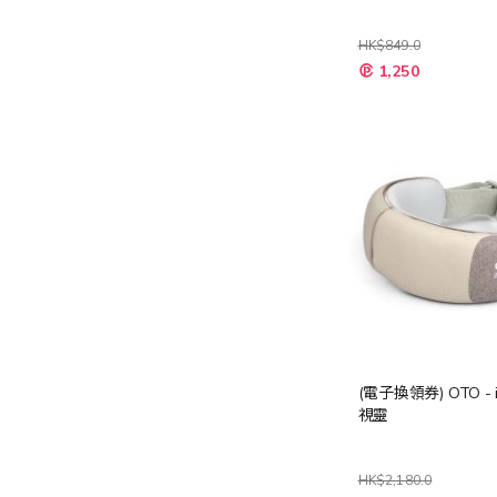
HK$849.0
特
1,250
殊
價
格
(電子換領券) OTO - i
視靈
HK$2,180.0