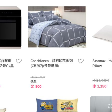
+ 氣炸蒸焗
Casablanca - 純棉印花系列
Sinomax - H
 (奶昔白/黑
(CB297)(多款選項)
Pillow
HK$389.0
HK$1,049.0
低至
特
0
1,250
800
殊
價
格