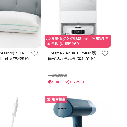
以優惠價$188換購Usatisfy 收納迷
你拖板 (原價$269)
resents) ZEO-
Dreame - Aqua10 Roller 滾
 Cloud 太空棉調節
筒式活水掃地機 [黑色/白色]
HK$8,999.0
500+HK$6,725.0
組合優惠