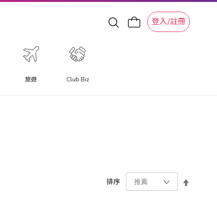
登入/註冊
旅遊
Club Biz
設
排序
置
降
序
方