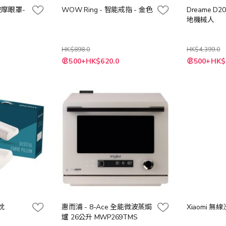
壓按摩眼罩-
WOW Ring - 智能戒指 - 金色
Dreame D20
地機械人
HK$898.0
HK$4,399.0
特
500+HK$620.0
500+HK$
殊
價
格
形枕
惠而浦 - 8-Ace 全能微波蒸焗
Xiaomi 無線
爐 26公升 MWP269TMS