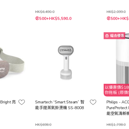
HK$6,490.0
HK$2,099.0
特
特
500+HK$5,590.0
500+HK$
殊
殊
價
價
格
格
組合優惠
以優惠價$188
你拖板 (原價$
Bright 亮
Smartech “Smart Steam” 智
Philips - AC
能手提蒸氣掛燙機 SS-8008
PureProtec
能空氣清新
HK$698.0
HK$1,798.0