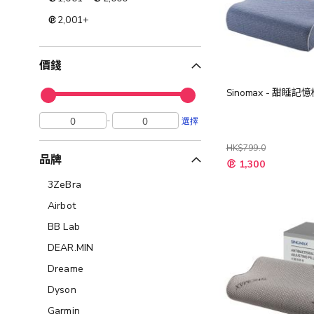
2,001
+
價錢
Sinomax - 甜睡記
-
選擇
HK$799.0
品牌
特
1,300
殊
價
3ZeBra
格
Airbot
BB Lab
DEAR.MIN
Dreame
Dyson
Garmin