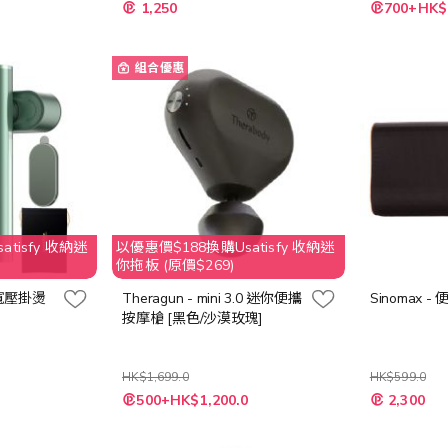
特
特
1,250
700+HK$
殊
殊
價
價
格
格
組合優惠
tisfy 收納迷
以優惠價$188換購Usatisfy 收納迷
你拖板 (原價$269)
合1寬壓掛燙
Theragun - mini 3.0 迷你便攜
Sinomax 
按摩槍 [黑色/沙漠玫瑰]
HK$1,699.0
HK$599.0
特
500+HK$1,200.0
2,300
殊
價
格