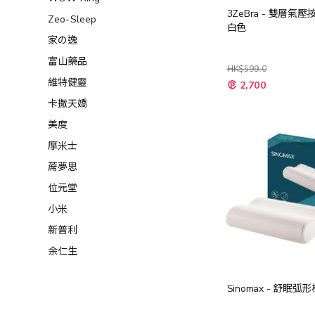
3ZeBra - 雙層氣
Zeo-Sleep
白色
家の逸
富山藥品
HK$599.0
特
維特健靈
2,700
殊
價
卡撒天嬌
格
美度
摩米士
蓆夢思
位元堂
小米
新普利
余仁生
Sinomax - 舒眠弧