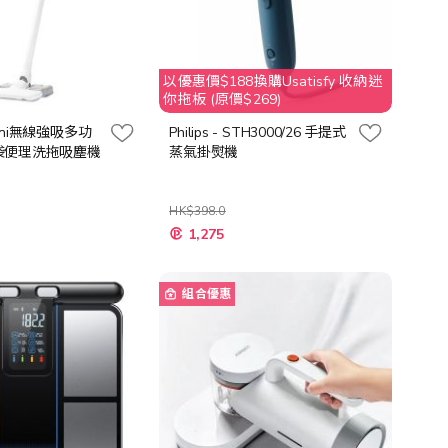
以優惠價$188換購Usatisfy 收納迷
你拖板 (原價$269)
 mini無線強吸多功
Philips - STH3000/26 手提式
袋便理洗拖吸塵機
蒸氣掛熨機
HK$398.0
特
1,275
殊
價
格
組合優惠