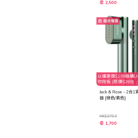
特
2,500
殊
價
格
組合優惠
以優惠價$188換購Usa
你拖板 (原價$269)
Jack & Rose - 2
器 [綠色/紫色]
HK$379.0
1,700