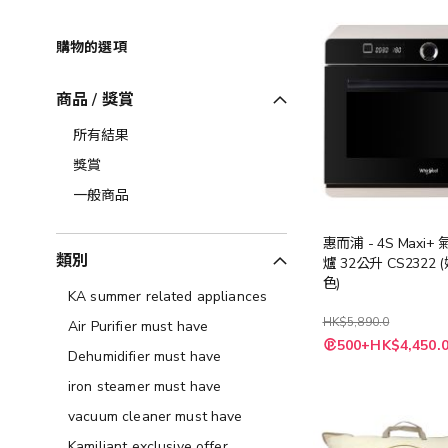
購物的選項
商品 / 獎賞
所有結果
獎賞
一般商品
惠而浦 - 4S Maxi
類別
爐 32公升 CS2322
色)
KA summer related appliances
HK$5,890.0
Air Purifier must have
500+HK$4,450.
Dehumidifier must have
iron steamer must have
vacuum cleaner must have
Kamiliant exclusive offer