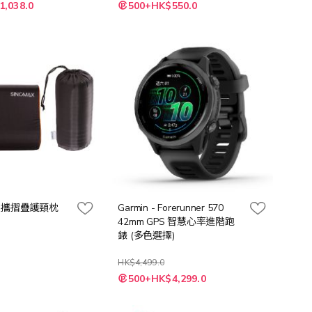
特
1,038.0
500+HK$550.0
殊
價
格
- 便攜摺疊護頸枕
Garmin - Forerunner 570
42mm GPS 智慧心率進階跑
錶 (多色選擇)
HK$4,499.0
500+HK$4,299.0