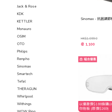
Jack & Rose
KDK
Sinomax - 抗菌調
KETTLER
Monauro
OSIM
HK$1,099.0
特
OTO
1,100
殊
價
Philips
格
Renpho
組合優惠
Sinomax
Smartech
Tefal
THERAGUN
Whirlpool
Withings
以優惠價$188換購Usa
你拖板 (原價$269)
WOW Ring