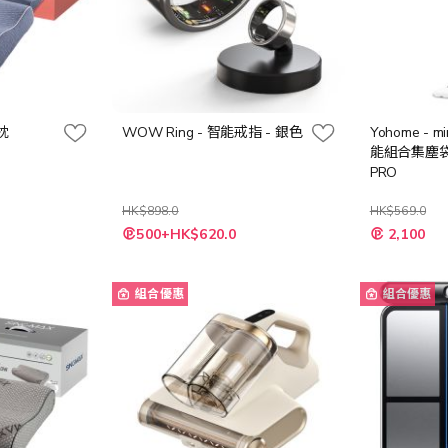
憶枕
WOW Ring - 智能戒指 - 銀色
Yohome -
能組合集塵
PRO
HK$898.0
HK$569.0
特
500+HK$620.0
2,100
殊
價
格
組合優惠
組合優惠