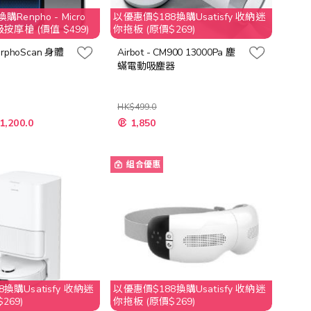
購Renpho - Micro
以優惠價$188換購Usatisfy 收納迷
級按摩槍 (價值 $499)
你拖板 (原價$269)
orphoScan 身體
Airbot - CM900 13000Pa 塵
蟎電動吸塵器
HK$499.0
特
1,200.0
1,850
殊
價
格
組合優惠
換購Usatisfy 收納迷
以優惠價$188換購Usatisfy 收納迷
269)
你拖板 (原價$269)