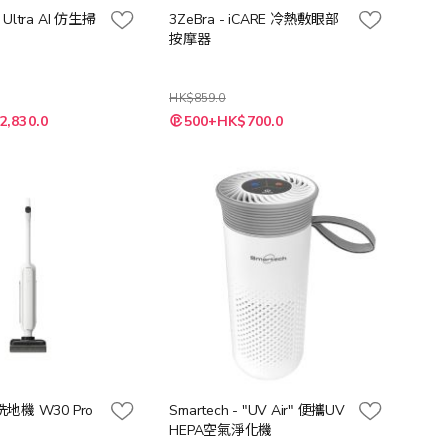
 Ultra AI 仿生掃
3ZeBra - iCARE 冷熱敷眼部
按摩器
HK$859.0
特
2,830.0
500+HK$700.0
殊
價
格
洗地機 W30 Pro
Smartech - "UV Air" 便攜UV
HEPA空氣淨化機