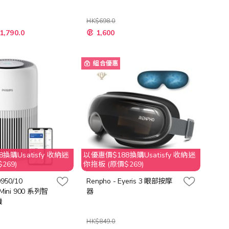
HK$698.0
特
1,790.0
1,600
殊
價
格
組合優惠
換購Usatisfy 收納迷
以優惠價$188換購Usatisfy 收納迷
269)
你拖板 (原價$269)
0950/10
Renpho - Eyeris 3 眼部按摩
t Mini 900 系列智
器
機
HK$849.0