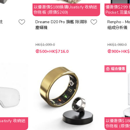
以優惠價$188換購Usatisfy 收納迷
優惠價$299 換
你拖板 (原價$269)
Pocket 羽量
節枕
Dreame D20 Pro 旗艦 除濕除
Renpho - M
塵蟎機
組成分析儀
HK$1,099.0
HK$1,980.0
特
特
500+HK$716.0
900+HK$
殊
殊
價
價
格
格
組合優惠
tisfy 收納迷
以優惠價$188
你拖板 (原價$