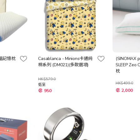
感溫記憶枕
Casablanca - Minions卡通純
(SINOMAX p
棉系列 (DM021)(多款選項)
SLEEP Zeo
枕
HK$579.0
HK$499.0
低至
特
2,000
950
殊
價
格