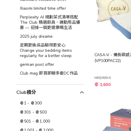
Xiaomi limited time offer
Perplexity AI 規劃菜式清單搭配
The Club 精選廚具、運動用品優
惠 — 迎接一個更健康嘅生活
2025 july dreame
定期更換床品瞓得更安心
Change your bedding items
CASA-V - 備長碳
regularly for a better sleep
(VP100PAC22)
german pool offer
Club mag 即買即睇多套DC作品
HK$999.0
特
1,600
殊
價
Club積分
格
1
-
300
301
-
500
501
-
1,000
1,001
-
2,000