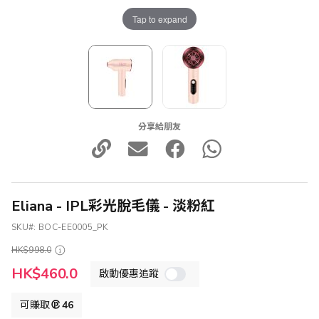
Tap to expand
分享給朋友
Eliana - IPL彩光脫毛儀 - 淡粉紅
SKU
BOC-EE0005_PK
HK$998.0
特
HK$460.0
啟動優惠追蹤
殊
價
格
可賺取
46