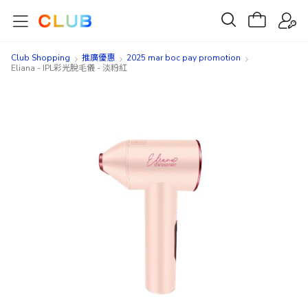
Club Shopping
推廣優惠
2025 mar boc pay promotion
Eliana - IPL彩光脫毛儀 - 淡粉紅
Skip
Skip
to
to
the
the
end
beginning
of
of
the
the
images
images
gallery
gallery