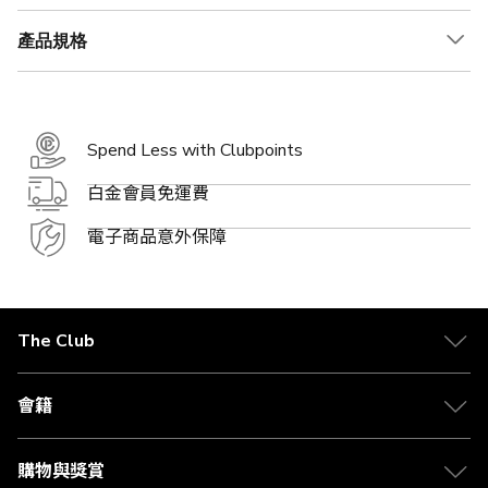
產品規格
Spend Less with Clubpoints
白金會員免運費
電子商品意外保障
The Club
關於 The Club
合作夥伴
會籍
Citi The Club 信用卡
會籍及專屬禮遇
媒體中心
賺取積分
購物與獎賞