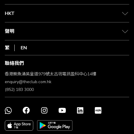
兌換禮遇
物流與配送
Club 積分助手
Club Shopping 商品領取站
HKT
積分兌換
退款政策
csl.
常見問題
1010
聲明
在線客服
網上行
私隱聲明
HKT
繁
EN
使用條款
條款及細則
聯絡我們
不歧視及不騷擾聲明
認可牌照及通告
香港鰂魚涌英皇道979號太古坊電訊盈科中心14樓
enquiry@theclub.com.hk
(852) 183 3000