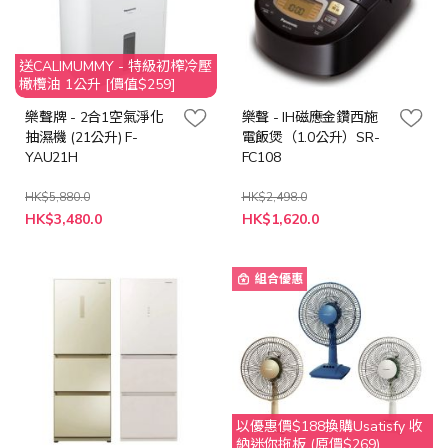
送CALIMUMMY - 特級初榨冷壓
橄欖油 1公升 [價值$259]
樂聲牌 - 2合1空氣淨化
樂聲 - IH磁應金鑽西施
抽濕機 (21公升) F-
電飯煲（1.0公升）SR-
YAU21H
FC108
HK$5,880.0
HK$2,498.0
特
特
HK$3,480.0
HK$1,620.0
殊
殊
價
價
格
格
組合優惠
以優惠價$188換購Usatisfy 收
納迷你拖板 (原價$269)