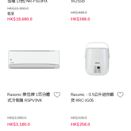
雪櫃 (3色) NR-F503HX
W25SB
HK$21,900.0
HK$448.0
低至
特
HK$19,680.0
HK$388.0
殊
價
格
Rasonic 樂信牌 1匹分體
Rasonic - 0.5公升迷你飯
式冷氣機 RSPV9VK
煲 RRC-JG05
HK$3,980.0
HK$338.0
特
特
HK$3,180.0
HK$258.0
殊
殊