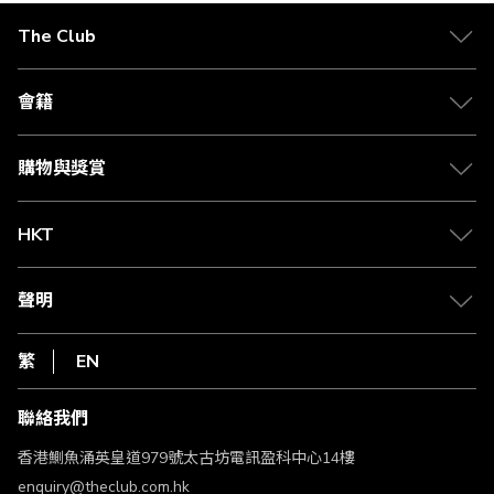
The Club
關於 The Club
合作夥伴
會籍
Citi The Club 信用卡
會籍及專屬禮遇
媒體中心
賺取積分
購物與獎賞
兌換禮遇
物流與配送
Club 積分助手
Club Shopping 商品領取站
HKT
積分兌換
退款政策
csl.
常見問題
1010
聲明
在線客服
網上行
私隱聲明
HKT
繁
EN
使用條款
條款及細則
聯絡我們
不歧視及不騷擾聲明
認可牌照及通告
香港鰂魚涌英皇道979號太古坊電訊盈科中心14樓
enquiry@theclub.com.hk