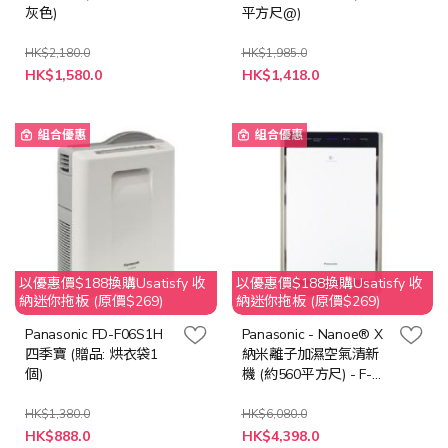
灰色)
平方尺@)
HK$2,180.0
HK$1,985.0
特
HK$1,580.0
HK$1,418.0
殊
價
格
組合優惠
組合優惠
以優惠價$188換購Usatisfy 收
以優惠價$188換購Usatisfy 收
納迷你拖板 (原價$269)
納迷你拖板 (原價$269)
Panasonic FD-F06S1H
Panasonic - Nanoe® X
四季寶 (贈品: 烘衣袋1
納米離子加濕空氣清新
個)
機 (約560平方尺) - F-
VXV70H
HK$1,380.0
HK$6,080.0
特
特
HK$888.0
HK$4,398.0
殊
殊