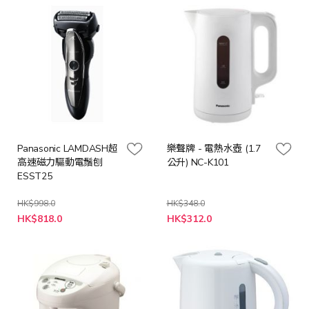
Panasonic LAMDASH超
樂聲牌 - 電熱水壺 (1.7
高速磁力驅動電鬚刨
公升) NC-K101
ESST25
HK$998.0
HK$348.0
特
特
HK$818.0
HK$312.0
殊
殊
價
價
格
格