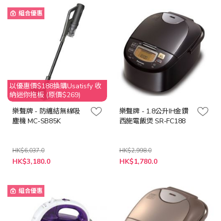
格
組合優惠
以優惠價$188換購Usatisfy 收
納迷你拖板 (原價$269)
樂聲牌 - 防纏結無線吸
樂聲牌 - 1.8公升IH金鑽
塵機 MC-SB85K
西施電飯煲 SR-FC188
HK$6,037.0
HK$2,998.0
特
特
HK$3,180.0
HK$1,780.0
殊
殊
價
價
格
格
組合優惠