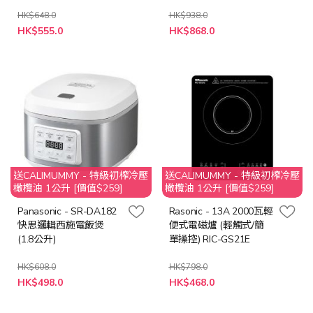
HK$648.0
HK$938.0
特
HK$555.0
HK$868.0
殊
價
格
送CALIMUMMY - 特級初榨冷壓
送CALIMUMMY - 特級初榨冷壓
橄欖油 1公升 [價值$259]
橄欖油 1公升 [價值$259]
Panasonic - SR-DA182
Rasonic - 13A 2000瓦輕
快思邏輯西施電飯煲
便式電磁爐 (輕觸式/簡
(1.8公升)
單操控) RIC-GS21E
HK$608.0
HK$798.0
特
特
HK$498.0
HK$468.0
殊
殊
價
價
格
格