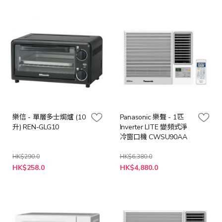
價
價
格
格
樂信 - 單層多士焗爐 (10
Panasonic 樂聲 - 1匹
升) REN-GLG10
Inverter LITE 變頻式淨
冷窗口機 CWSU90AA
HK$290.0
HK$6,380.0
特
特
HK$258.0
HK$4,880.0
殊
殊
價
價
格
格