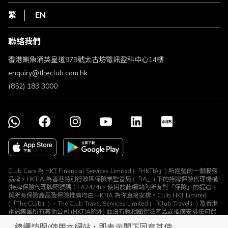
私隱聲明
HKT
繁
EN
使用條款
條款及細則
聯絡我們
不歧視及不騷擾聲明
認可牌照及通告
香港鰂魚涌英皇道979號太古坊電訊盈科中心14樓
enquiry@theclub.com.hk
(852) 183 3000
Club Care 為 HKT Financial Services Limited (「HKTIA」) 所經營的一個服務
品牌。HKTIA 為香港特別行政區保險業監管局 (「IA」) 下的持牌保險代理機構
(持牌保險代理牌照號碼：FA2474)。使用於此網站內所有對「保險」的提述、
與所有保險產品及保險推廣均由 HKTIA 為你直接安排。Club HKT Limited
(「The Club」) 、The Club Travel Services Limited (「Club Travel」) 及香港
電訊集團所有其他公司 (HKTIA除外) 並沒有就相關保險產品或推廣安排任何保
險合約或進行其他受規管活動 (定義見《保險業條例》)。
繼續訪問/使用本網站，即表示閣下同意其使