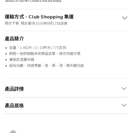
運輸方式 - Club Shopping 集運
現在下單, 預計最快2026年8月17日送達
產品簡介
容量︰1.8公升 / (1-10杯米) 770瓦特
輕輕一按即啟動多款預設菜單，操作快捷方便
備長炭塗層內鍋
設有白飯、快速煮飯、蒸、粥、湯、糙米飯功能
產品詳情
產品規格