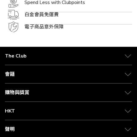
Spend Less with Clubpoints
白金會員免運費
電子商品意外保障
The Club
關於 The Club
合作夥伴
會籍
Citi The Club 信用卡
會籍及專屬禮遇
媒體中心
賺取積分
購物與獎賞
兌換禮遇
物流與配送
Club 積分助手
Club Shopping 商品領取站
HKT
積分兌換
退款政策
csl.
常見問題
1010
聲明
在線客服
網上行