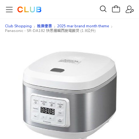
Club Shopping
推廣優惠
2025 mar brand month theme
Panasonic - SR-DA182 快思邏輯西施電飯煲 (1.8公升)
Skip
Skip
to
to
the
the
end
beginning
of
of
the
the
images
images
gallery
gallery