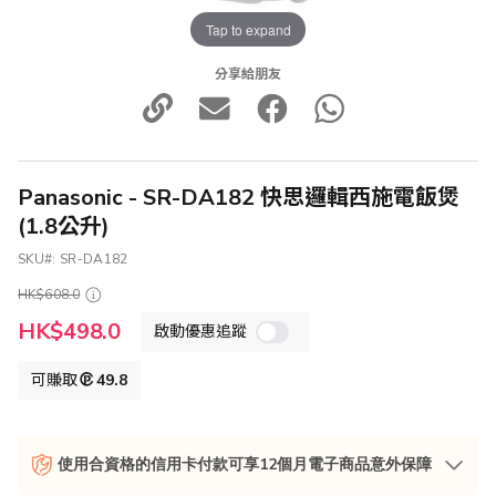
Tap to expand
分享給朋友
Panasonic - SR-DA182 快思邏輯西施電飯煲
(1.8公升)
SKU
SR-DA182
HK$608.0
特
HK$498.0
啟動優惠追蹤
殊
價
格
可賺取
49.8
使用合資格的信用卡付款可享12個月電子商品意外保障