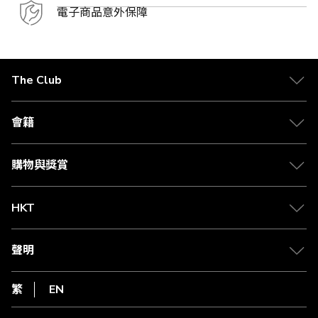
電子商品意外保障
The Club
關於 The Club
合作夥伴
會籍
Citi The Club 信用卡
會籍及專屬禮遇
媒體中心
賺取積分
購物與獎賞
兌換禮遇
物流與配送
Club 積分助手
Club Shopping 商品領取站
HKT
積分兌換
退款政策
csl.
常見問題
1010
聲明
在線客服
網上行
私隱聲明
HKT
繁
EN
使用條款
條款及細則