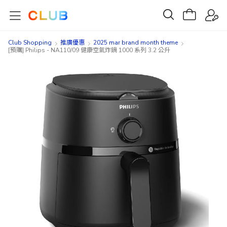
Club Shopping
推廣優惠
2025 mar brand month theme
[預購] Philips - NA110/09 健康空氣炸鍋 1000 系列 3.2 公升
Skip
Skip
to
to
the
the
end
beginning
of
of
the
the
images
images
gallery
gallery