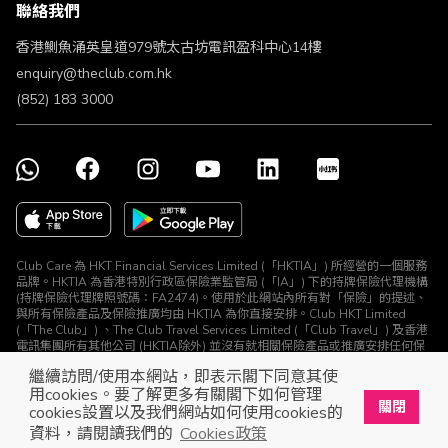
聯絡我們
不歧視及不騷擾聲明
認可牌照及通告
香港鰂魚涌英皇道979號太古坊電訊盈科中心14樓
enquiry@theclub.com.hk
(852) 183 3000
Club Care 為 HKT Financial Services Limited (「HKTIA」) 所經營的一個服務
品牌。HKTIA 為香港特別行政區保險業監管局 (「IA」) 下的持牌保險代理機構
(持牌保險代理牌照號碼：FA2474)。使用於此網站內所有對「保險」的提述、
與所有保險產品及保險推廣均由 HKTIA 為你直接安排。Club HKT Limited
(「The Club」) 、The Club Travel Services Limited (「Club Travel」) 及香港
電訊集團所有其他公司 (HKTIA除外) 並沒有就相關保險產品或推廣安排任何保
險合約或進行其他受規管活動 (定義見《保險業條例》)。
繼續訪問/使用本網站，即表示閣下同意其使
© The Club 2026. 保留所有權利
用cookies。要了解更多有關閣下如何管理
關閉
cookies設置以及我們網站如何使用cookies的
立即下載The Club手機app
開啟
資料，請閱讀我們的
Cookies政策
展開屬於你的獎賞之旅