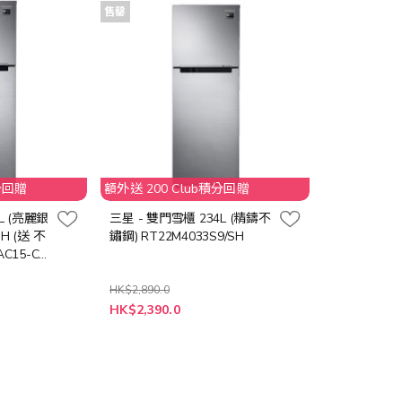
售罄
分回贈
額外送 200 Club積分回贈
L (亮麗銀
三星 - 雙門雪櫃 234L (精鑄不
SH (送 不
鏽鋼) RT22M4033S9/SH
C15-C
HK$2,890.0
HK$2,390.0