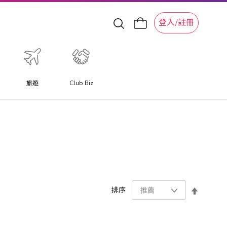
登入/註冊
旅遊
Club Biz
設
排序
置
降
序
方