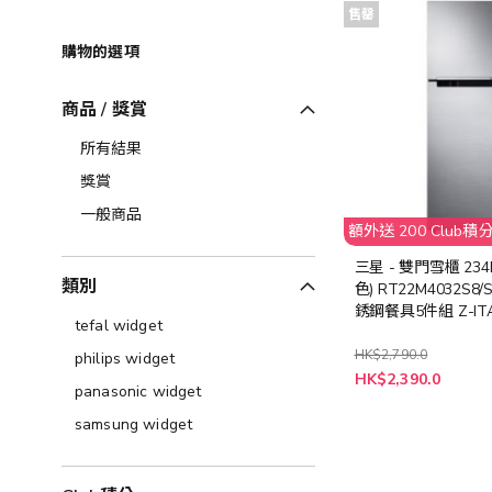
售罄
購物的選項
商品 / 獎賞
所有結果
獎賞
一般商品
額外送 200 Club積
三星 - 雙門雪櫃 234
類別
色) RT22M4032S8/
銹鋼餐具5件組 Z-ITA
tefal widget
數量有限, 送完即止)
HK$2,790.0
philips widget
HK$2,390.0
panasonic widget
samsung widget