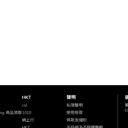
賞
HKT
聲明
csl.
私隱聲明
E
ping 商品領取
1010
使用條款
網上行
條款及細則
HKT
不歧視及不騷擾聲明