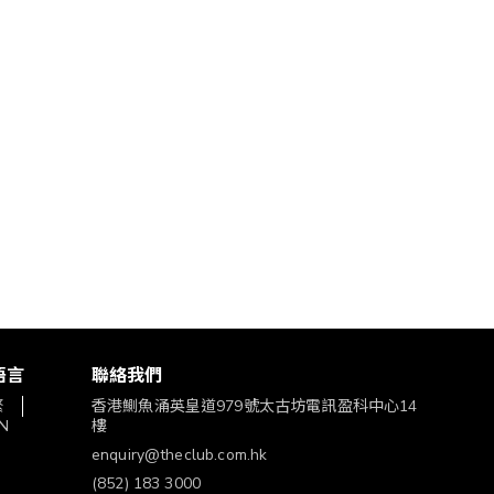
語言
聯絡我們
繁
香港鰂魚涌英皇道979號太古坊電訊盈科中心14
N
樓
enquiry@theclub.com.hk
(852) 183 3000