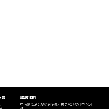
語言
聯絡我們
繁
香港鰂魚涌英皇道979號太古坊電訊盈科中心14
N
樓