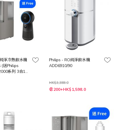
 RO 純淨冷熱飲水機
Philips - RO純淨飲水機
(送Philips
ADD6910/90
 2000系列 3合1風
新機 (價值:
HK$3,388.0
特
0
200+HK$1,598.0
殊
價
格