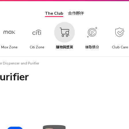
The Club
合作夥伴
Mox Zone
Citi Zone
購物與獎賞
賺取積分
Club Care
r Dispenser and Purifier
rifier