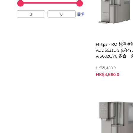
-
選擇
Philips - RO 純
ADD6921DG (送Phil
AIS6020/70 多合
方案 (價值: $2698))
HK$5,488.0
特
HK$4,590.0
殊
價
格