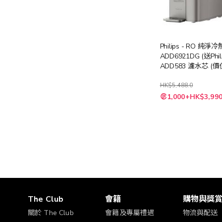
Philips - RO 純
ADD6921DG (送Phil
ADD583 濾水芯 (價值:
HK$5,488.0
特
1,000+HK$3,990
殊
價
格
The Club
會籍
購物與獎
關於 The Club
會籍及專屬禮遇
物流與配送