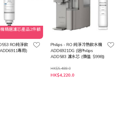
RO 水機精選濾芯產品2件額
D553 RO純淨飲
Philips - RO 純淨冷熱飲水機
ADD6911專用)
ADD6921DG (送Philips
ADD583 濾水芯 (價值: $998))
HK$5,488.0
特
HK$4,220.0
殊
價
格