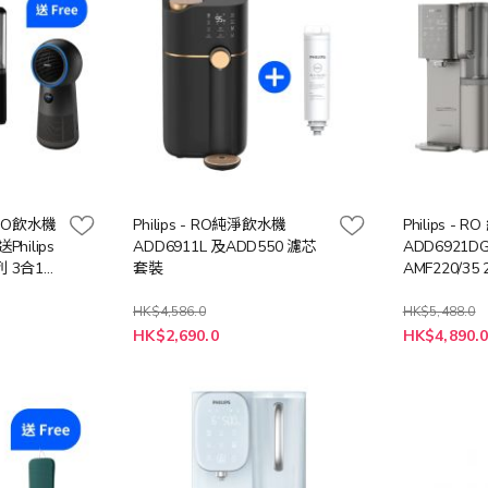
0 RO飲水機
Philips - RO純淨飲水機
Philips -
Philips
ADD6911L 及ADD550 濾芯
ADD6921DG 
系列 3合1風
套裝
AMF220/35
價值:
扇暖風空氣清
$3388))
HK$4,586.0
HK$5,488.0
特
特
HK$2,690.0
HK$4,890.
殊
殊
價
價
格
格