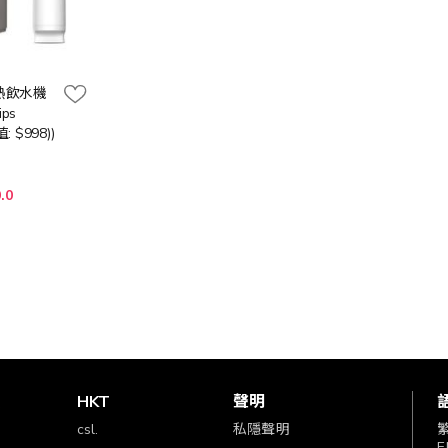
淨冷熱飲水機
ips
 $998))
.0
賞
HKT
聲明
csl.
私隱聲明
E