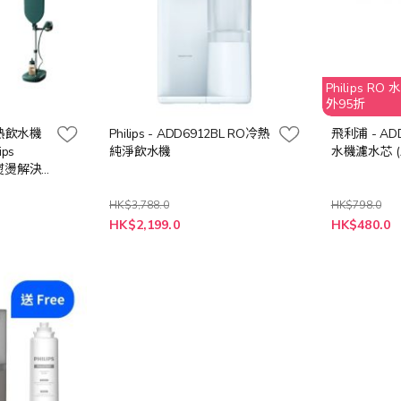
Philips 
外95折
淨冷熱飲水機
Philips - ADD6912BL RO冷熱
飛利浦 - AD
ips
純淨飲水機
水機濾水芯 (
一熨燙解決
HK$3,788.0
HK$798.0
特
特
HK$2,199.0
HK$480.0
殊
殊
價
價
格
格