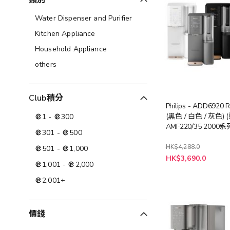
類別
Water Dispenser and Purifier
Kitchen Appliance
Household Appliance
others
Club積分
Philips - ADD692
(黑色 / 白色 / 灰色) (送
1
-
300
AMF220/35 2000
301
-
500
扇暖風空氣清新機 (
$3388))
HK$4,288.0
501
-
1,000
HK$3,690.0
1,001
-
2,000
2,001
+
價錢