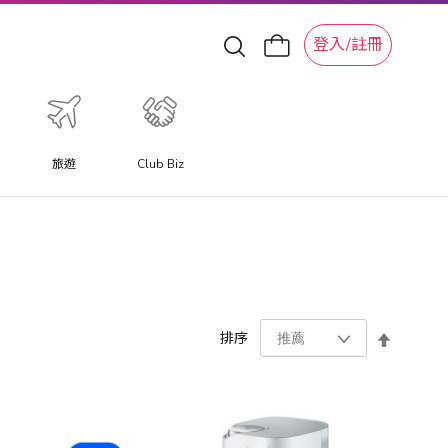
登入/註冊
旅遊
Club Biz
設
排序
置
降
序
方
向