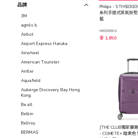
品牌
Philips - STH5030/
系列手提式蒸氣掛熨機
3M
藍
agnès b.
HK$698.0
Airbot
特
1,850
殊
Airport Express Haruka
價
格
Airwheel
American Tourister
Antler
Aquafield
Auberge Discovery Bay Hong
Kong
Be.all
Belkin
Bellroy
[THE CLUB獨家優惠]
BERMAS
- COMETE+ 暗紫