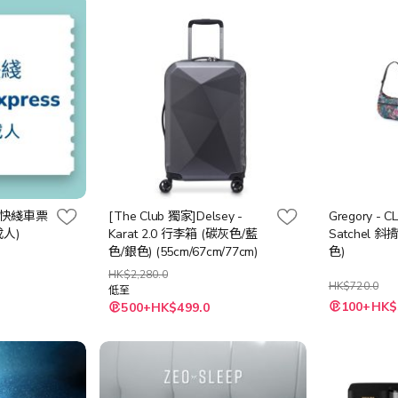
快綫車票
[The Club 獨家]Delsey -
Gregory - 
成人)
Karat 2.0 行李箱 (碳灰色/藍
Satchel 斜
色/銀色) (55cm/67cm/77cm)
色)
HK$2,280.0
HK$720.0
低至
100+HK$
500+HK$499.0