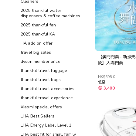
Cleaners
2025 thankful water
dispensers & coffee machines
2025 thankful fan
2025 thankful KA
HA add on offer
travel big sales
【澳門門票 - 新濠
dyson member price
間】入場門票
thankful travel luggage
HK$698.0
thankful travel bags
低至
3,400
thankful travel accessories
thankful travel experience
Xiaomi special offers
LHA Best Sellers
LHA Energy Label Level 1
LHA best fit for small family