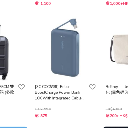
特
特
1,100
1,000+H
殊
殊
價
價
格
格
 55CM 雙
[3C CCC認證] Belkin -
Bellroy - L
 (多款
BoostCharge Power Bank
包 (黑色/月
10K With Integrated Cable
[Multi-Color]
HK$199.0
HK$490.0
0
875
200+HK$