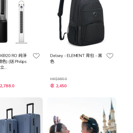
ADD6920 RO 純淨
Delsey - ELEMENT 背包 - 黑
) (送 Philips
色
直立
F (價值: $898))
HK$680.0
特
2,788.0
2,450
殊
價
格