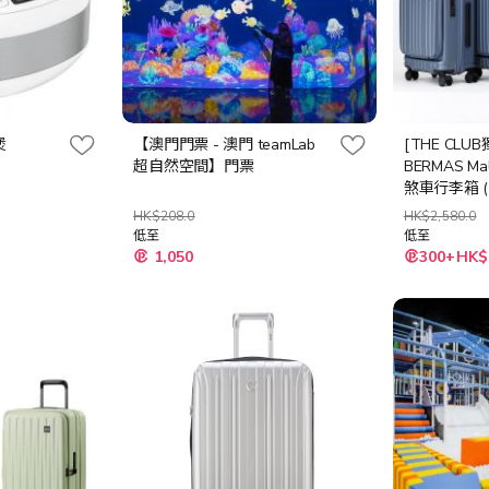
煲
【澳門門票 - 澳門 teamLab
[THE CLU
超自然空間】門票
BERMAS M
煞車行李箱 (20
石黑/青石藍
HK$208.0
HK$2,580.0
低至
低至
1,050
300+HK$