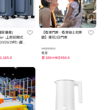
B獨家優惠]
【香港門票 - 香港迪士尼樂
aler -上掀前開式
園】連玩2日門票
/26/29吋) (墨
/大象灰/抹茶拿鐵)
HK$599.0
低至
1,165.0
100+HK$550.0