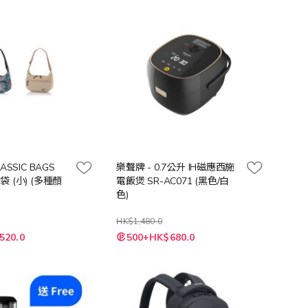
向
CLASSIC BAGS
樂聲牌 - 0.7公升 IH磁應西施
揹袋 (小) (多種顏
電飯煲 SR-AC071 (黑色/白
色)
HK$1,480.0
520.0
500+HK$680.0