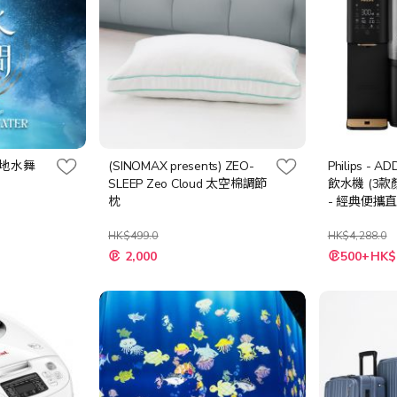
天地水舞
(SINOMAX presents) ZEO-
Philips - 
SLEEP Zeo Cloud 太空棉調節
飲水機 (3款顏色
枕
- 經典便攜
扇 ACR2244T
HK$499.0
HK$4,288.0
特
2,000
500+HK$
殊
價
格