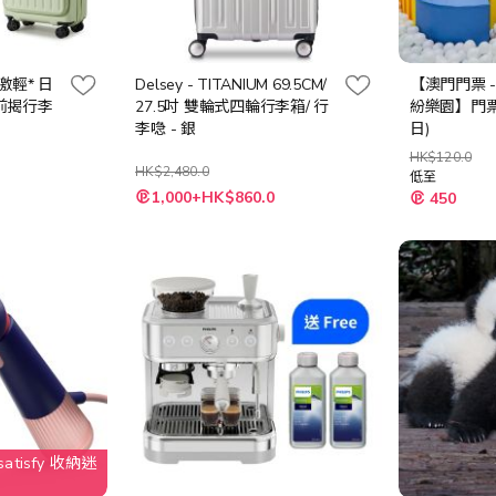
*超激輕* 日
Delsey - TITANIUM 69.5CM/
【澳門門票 
 前揭行李
27.5吋 雙輪式四輪行李箱/ 行
紛樂園】門票
李喼 - 銀
日)
HK$120.0
HK$2,480.0
低至
特
1,000+HK$860.0
450
殊
價
格
tisfy 收納迷