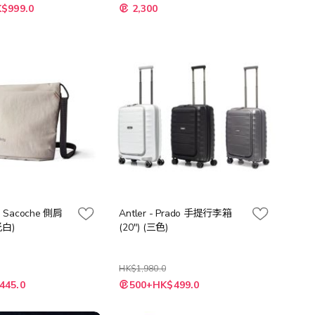
特
K$999.0
2,300
殊
價
格
ite Sacoche 側肩
Antler - Prado 手提行李箱
光白)
(20") (三色)
HK$1,980.0
445.0
500+HK$499.0