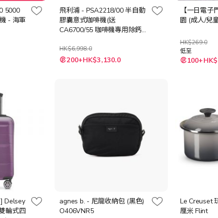
20 5000
飛利浦 - PSA2218/00 半自動
【一日電子
 - 海軍
膠囊意式咖啡機(送
園 (成人/兒童
CA6700/55 咖啡機專用除鈣
劑兩瓶 (總值 $316), 送完即
HK$269.0
止)
HK$6,998.0
低至
特
200+HK$3,130.0
100+HK$
殊
價
格
 Delsey
agnes b. - 尼龍收納包 (黑色)
Le Creuse
色 雙輪式四
O406VNR5
厘米 Flint