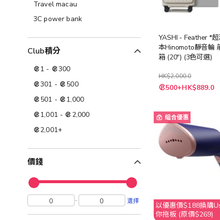
Travel macau
3C power bank
YASHI - Feather 
本Hinomoto靜音輪
Club積分
箱 (20") (3色可選)
1
-
300
HK$2,000.0
301
-
500
500+HK$889.0
501
-
1,000
1,001
-
2,000
組合優惠
2,001
+
價錢
-
選擇
以優惠價$188換購Usa
你拖板 (原價$269)