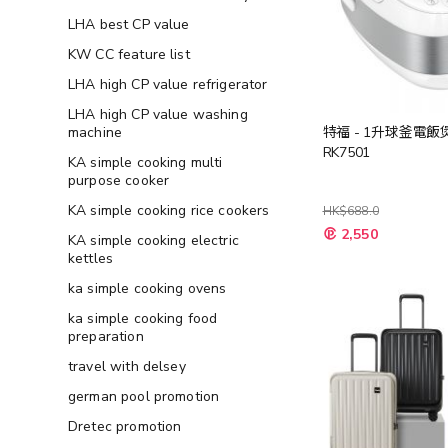
LHA best CP value
KW CC feature list
LHA high CP value refrigerator
LHA high CP value washing
特福 - 1升球釜電飯
machine
RK7501
KA simple cooking multi
purpose cooker
KA simple cooking rice cookers
HK$688.0
特
2,550
KA simple cooking electric
殊
價
kettles
格
ka simple cooking ovens
ka simple cooking food
preparation
travel with delsey
german pool promotion
Dretec promotion