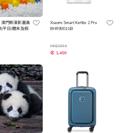
- 澳門新濠影滙滿
Xiaomi Smart Kettle 2 Pro
(平日/週末及假
BHR9001GB
HK$339.0
特
1,400
殊
價
格