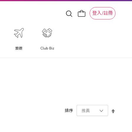
登入/註冊
旅遊
Club Biz
設
排序
置
降
序
方