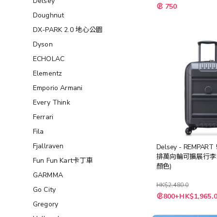
Delsey
750
Doughnut
DX-PARK 2.0 地心公園
Dyson
ECHOLAC
Elementz
Emporio Armani
Every Think
Ferrari
Fila
Fjallraven
Delsey - REMPART
排萬向輪可擴展行李箱
Fun Fun Kart卡丁車
顏色)
GARMMA
HK$2,480.0
Go City
800+HK$1,965.
Gregory