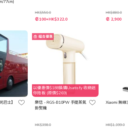
/77cm)
HK$550.0
HK$880.0
特
特
100+HK$322.0
2,900
殊
殊
價
價
格
格
組合優惠
以優惠價$188換購Usatisfy 收納迷
你拖板 (原價$269)
觀光巴士】
樂信 - RGS-B10PW 手提蒸氣
Xiaomi 無
掛熨機
HK$398.0
HK$1,399.0