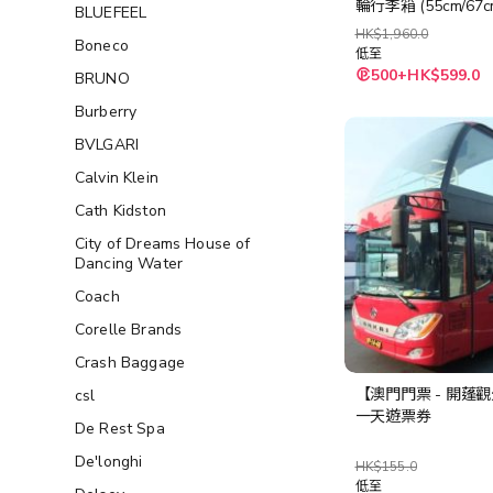
輪行李箱 (55cm/67cm
BLUEFEEL
HK$1,960.0
Boneco
低至
500+HK$599.0
BRUNO
Burberry
BVLGARI
Calvin Klein
Cath Kidston
City of Dreams House of
Dancing Water
Coach
Corelle Brands
Crash Baggage
【澳門門票 - 開蓬
csl
一天遊票券
De Rest Spa
De'longhi
HK$155.0
低至