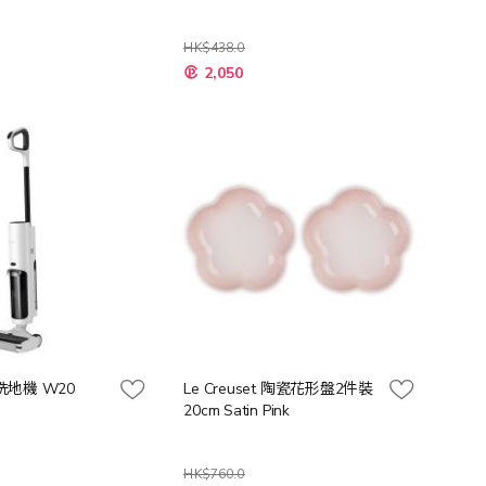
HK$438.0
特
2,050
殊
價
格
線洗地機 W20
Le Creuset 陶瓷花形盤2件裝
20cm Satin Pink
HK$760.0