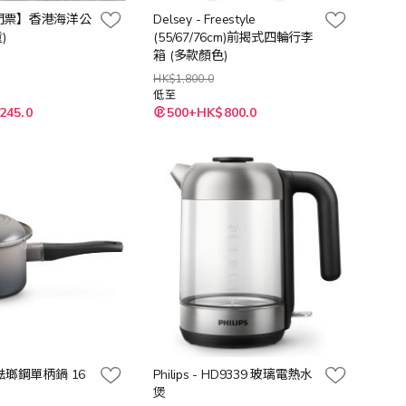
門票】香港海洋公
Delsey - Freestyle
)
(55/67/76cm)前揭式四輪行李
箱 (多款顏色)
HK$1,800.0
低至
245.0
500+HK$800.0
t 琺瑯鋼單柄鍋 16
Philips - HD9339 玻璃電熱水
煲