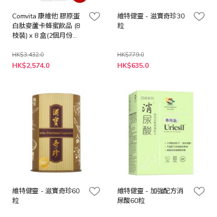
Comvita 康維他 膠原蛋
維特健靈 - 滋寶奇珍30
白肽麥蘆卡蜂蜜飲品 (8
粒
枝裝) x 8 盒(2個月份
量）
HK$3,432.0
HK$779.0
特
特
HK$2,574.0
HK$635.0
殊
殊
價
價
格
格
維特健靈 - 滋寶奇珍60
維特健靈 - 加強配方消
粒
尿酸60粒