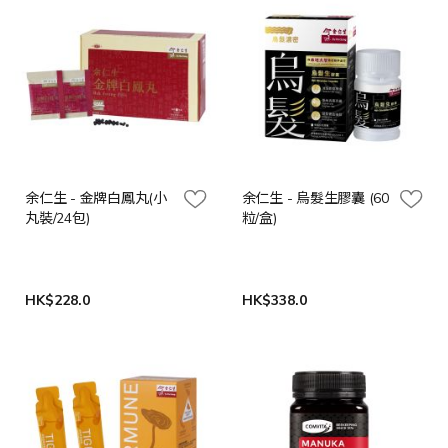
余仁生 - 金牌白鳳丸(小
余仁生 - 烏髮生膠囊 (60
丸裝/24包)
粒/盒)
HK$228.0
HK$338.0