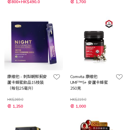
800+HK$490.0
1,700
殊
殊
價
價
格
格
康維他 - 刺梨朝鮮薊麥
Comvita 康維他
蘆卡蜂蜜飲品15枝裝
UMF™5+ 麥蘆卡蜂蜜
（每包25毫升）
250克
HK$269.0
HK$219.0
特
特
1,250
1,000
殊
殊
價
價
格
格