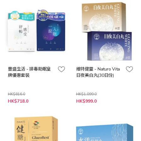
豐盛生活 - 排毒助眠皇
維特健靈 - Naturo Vita
牌優惠套裝
日夜美白丸(30日份)
HK$816.0
HK$1,099.0
特
特
HK$718.0
HK$999.0
殊
殊
價
價
格
格