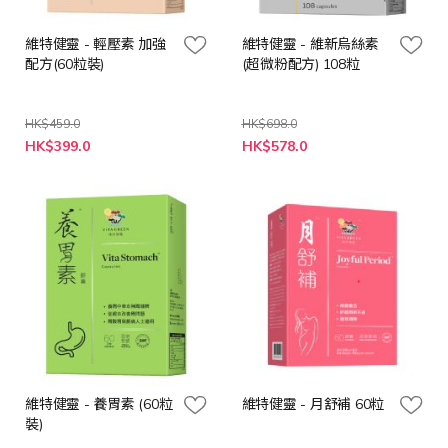
維特健靈 - 輕壓素 加強
維特健靈 - 維新烏絲素
配方(60粒裝)
(超微粉配方) 108粒
HK$459.0
HK$698.0
特
特
HK$399.0
HK$578.0
殊
殊
價
價
格
格
維特健靈 - 養胃素 (60粒
維特健靈 - 月舒補 60粒
裝)