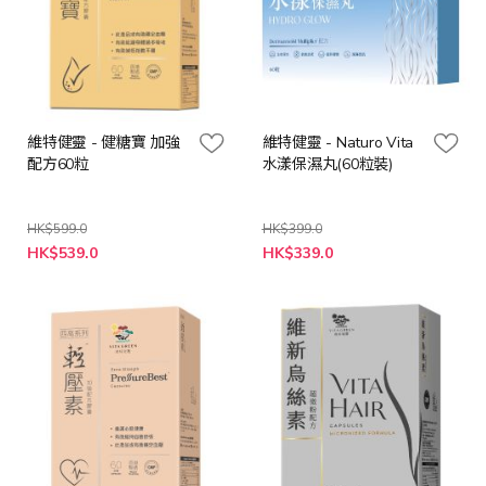
維特健靈 - 健糖寶 加強
維特健靈 - Naturo Vita
配方60粒
水漾保濕丸(60粒裝)
HK$599.0
HK$399.0
特
特
HK$539.0
HK$339.0
殊
殊
價
價
格
格