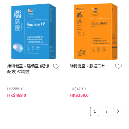
格
格
維特健靈 - 腦精靈 (記憶
維特健靈 - 脈通三七
配方) 60粒裝
HK$559.0
HK$479.0
特
特
HK$459.0
HK$359.0
殊
殊
價
價
格
格
頁
您
頁
頁
下
1
2
面
當
面
面
一
前
步