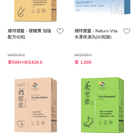
維特健靈 - 健糖寶 加強
維特健靈 - Naturo Vita
配方60粒
水漾保濕丸(60粒裝)
HK$599.0
HK$399.0
特
特
500+HK$420.0
1,600
殊
殊
價
價
格
格