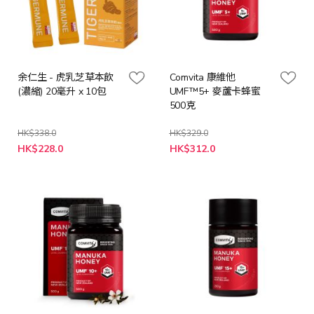
余仁生 - 虎乳芝草本飲
Comvita 康維他
(濃縮) 20毫升 x 10包
UMF™5+ 麥蘆卡蜂蜜
500克
HK$338.0
HK$329.0
特
特
HK$228.0
HK$312.0
殊
殊
價
價
格
格