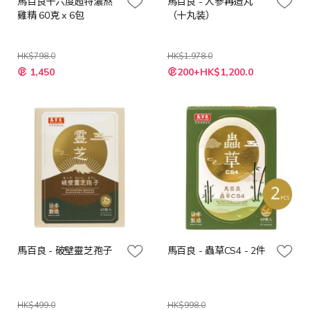
馬百良十六度超特濃熬
馬百良 - 人參再造丸
雞精 60克 x 6包
（十丸装）
HK$798.0
HK$1,978.0
特
特
1,450
200+HK$1,200.0
殊
殊
價
價
格
格
馬百良 - 破壁靈芝孢子
馬百良 - 蟲草CS4 - 2件
HK$499.0
HK$998.0