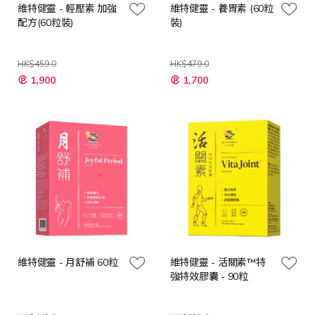
維特健靈 - 輕壓素 加強
維特健靈 - 養胃素 (60粒
配方(60粒裝)
裝)
HK$459.0
HK$479.0
特
特
1,900
1,700
殊
殊
價
價
格
格
維特健靈 - 月舒補 60粒
維特健靈 - 活關素™特
強特效膠囊 - 90粒