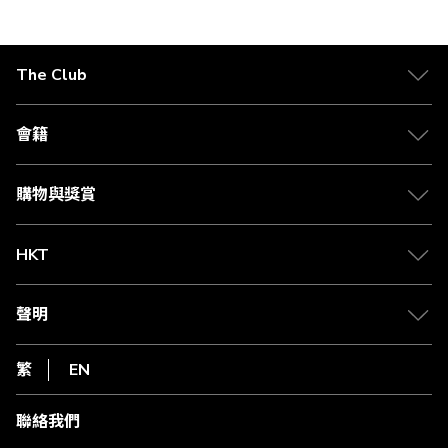
正
在
The Club
閱
關於 The Club
讀
合作夥伴
會籍
頁
Citi The Club 信用卡
會籍及專屬禮遇
媒體中心
賺取積分
購物與獎賞
兌換禮遇
物流與配送
Club 積分助手
Club Shopping 商品領取站
HKT
積分兌換
退款政策
csl.
常見問題
1010
聲明
在線客服
網上行
私隱聲明
HKT
繁
EN
使用條款
條款及細則
聯絡我們
不歧視及不騷擾聲明