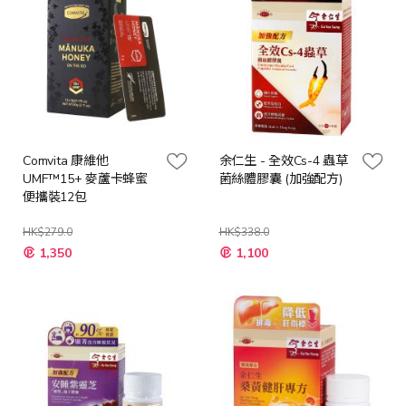
Comvita 康維他
余仁生 - 全效Cs-4 蟲草
UMF™15+ 麥蘆卡蜂蜜
菌絲體膠囊 (加強配方)
便攜裝12包
HK$279.0
HK$338.0
特
特
1,350
1,100
殊
殊
價
價
格
格