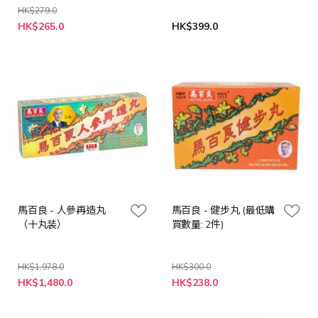
HK$279.0
特
HK$265.0
HK$399.0
殊
價
格
馬百良 - 人參再造丸
馬百良 - 健步丸 (最低購
（十丸装）
買數量: 2件)
HK$1,978.0
HK$300.0
特
特
HK$1,480.0
HK$238.0
殊
殊
價
價
格
格