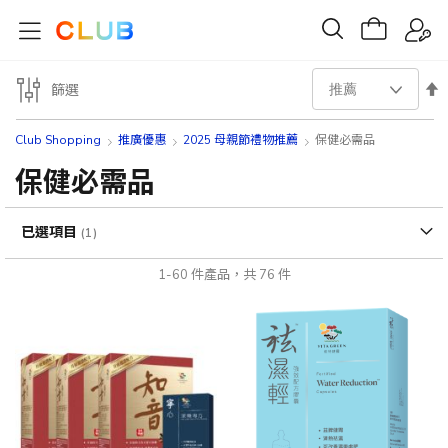
設
篩選
置
Club Shopping
推廣優惠
2025 母親節禮物推薦
保健必需品
降
保健必需品
序
已選項目
方
1
-
60
件產品，共
76
件
向