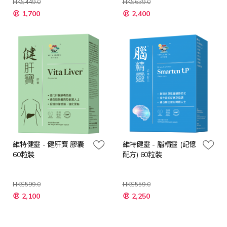
HK$449.0
HK$639.0
特
特
1,700
2,400
殊
殊
價
價
格
格
維特健靈 - 健肝寶 膠囊
維特健靈 - 腦精靈 (記憶
60粒裝
配方) 60粒裝
HK$599.0
HK$559.0
特
特
2,100
2,250
殊
殊
價
價
格
格