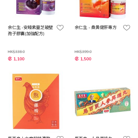
余仁生 -安睡紫靈芝破壁
余仁生 - 桑黄健肝專方
孢子膠囊(加強配方)
HK$338.0
HK$399.0
特
特
1,100
1,500
殊
殊
價
價
格
格