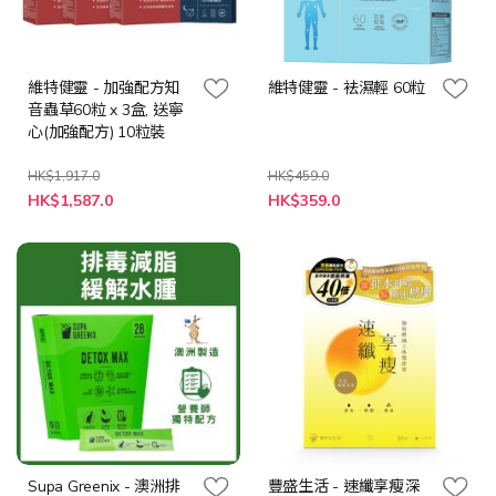
維特健靈 - 加強配方知
維特健靈 - 袪濕輕 60粒
音蟲草60粒 x 3盒, 送寧
心(加強配方) 10粒裝
HK$1,917.0
HK$459.0
特
特
HK$1,587.0
HK$359.0
殊
殊
價
價
格
格
Supa Greenix - 澳洲排
豐盛生活 - 速纖享瘦深