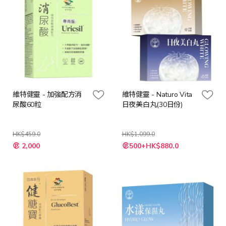
維特健靈 - 加強配方消
維特健靈 - Naturo Vita
尿酸60粒
日夜美白丸(30日份)
HK$459.0
HK$1,099.0
特
特
2,000
500+HK$880.0
殊
殊
價
價
格
格