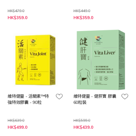
HK$479.0
HK$449.0
特
特
HK$359.0
HK$359.0
殊
殊
價
價
格
格
維特健靈 - 活關素™特
維特健靈 - 健肝寶 膠囊
強特效膠囊 - 90粒
60粒裝
HK$639.0
HK$599.0
特
特
HK$499.0
HK$439.0
殊
殊
價
價