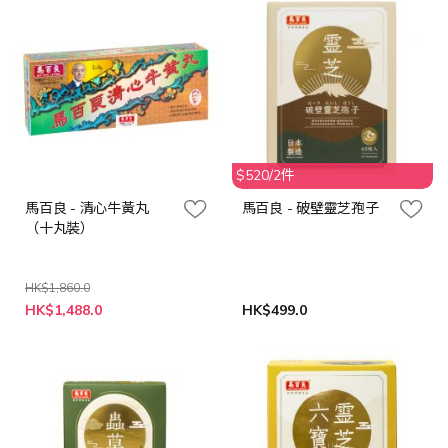
$520/2件
馬百良 - 清心牛黃丸
馬百良 - 破壁靈芝孢子
（十丸裝）
HK$1,860.0
特
HK$1,488.0
HK$499.0
殊
價
格