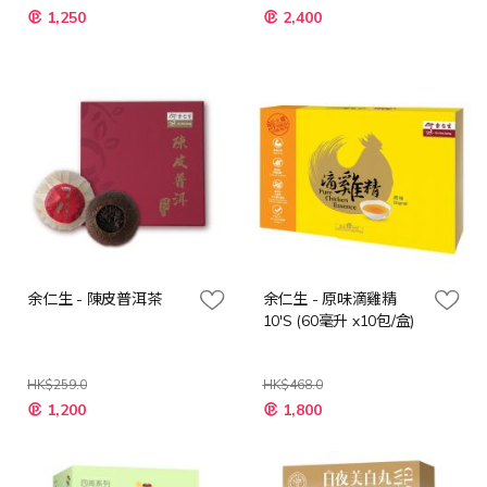
特
特
1,250
2,400
殊
殊
價
價
格
格
余仁生 - 陳皮普洱茶
余仁生 - 原味滴雞精
10'S (60毫升 x10包/盒)
HK$259.0
HK$468.0
特
特
1,200
1,800
殊
殊
價
價
格
格