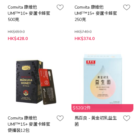
Comvita 康維他
Comvita 康維他
UMF™10+ 麥蘆卡蜂蜜
UMF™15+ 麥蘆卡蜂蜜
500克
250克
HK$659.0
HK$749.0
特
特
HK$428.0
HK$374.0
殊
殊
價
價
格
格
$520/2件
Comvita 康維他
馬百良 - 黃金初乳益生
UMF™15+ 麥蘆卡蜂蜜
菌
便攜裝12包