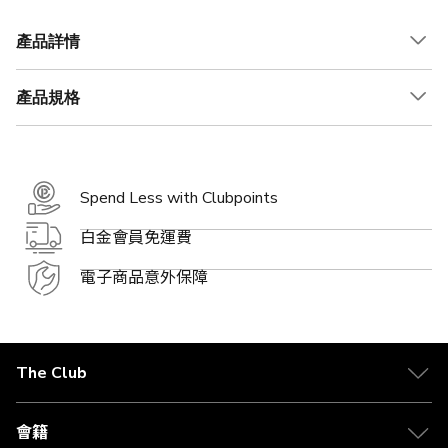
產品詳情
產品規格
Spend Less with Clubpoints
白金會員免運費
電子商品意外保障
The Club
關於 The Club
合作夥伴
會籍