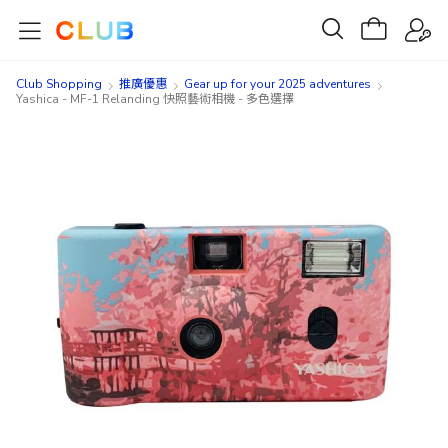
Club Shopping
推廣優惠
Gear up for your 2025 adventures
Yashica - MF-1 Relanding 快照藝術相機 - 多色選擇
Skip
Skip
to
to
the
the
end
beginning
of
of
the
the
images
images
gallery
gallery