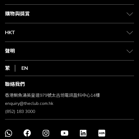
Citi The Club 信用卡
會籍及專屬禮遇
媒體中心
賺取積分
購物與獎賞
兌換禮遇
物流與配送
Club 積分助手
Club Shopping 商品領取站
HKT
積分兌換
退款政策
csl.
常見問題
1010
聲明
在線客服
網上行
私隱聲明
HKT
繁
EN
使用條款
條款及細則
聯絡我們
不歧視及不騷擾聲明
認可牌照及通告
香港鰂魚涌英皇道979號太古坊電訊盈科中心14樓
enquiry@theclub.com.hk
(852) 183 3000