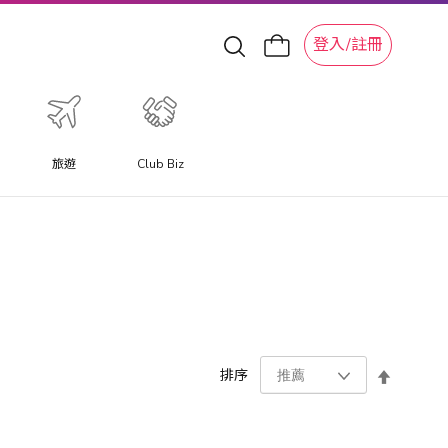
登入/註冊
旅遊
Club Biz
設
排序
置
降
序
方