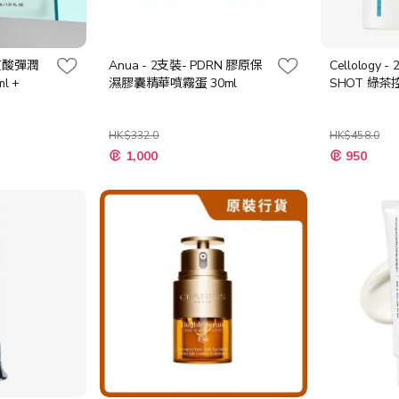
明質酸彈潤
Anua - 2支裝- PDRN 膠原保
Cellology -
l +
濕膠囊精華噴霧蛋 30ml
SHOT 綠茶
HK$332.0
HK$458.0
特
特
1,000
950
殊
殊
價
價
格
格