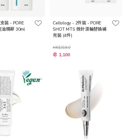
 2支裝 - PORE
Cellology - 2件裝 - PORE
控油精華 30ml
SHOT MTS 微針滾輪替換補
充裝 (4件)
HK$318.0
特
1,100
殊
價
格