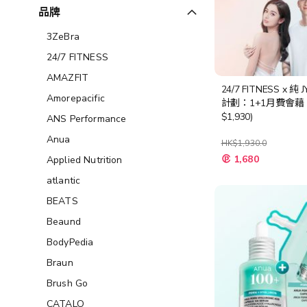
品牌
3ZeBra
24/7 FITNESS
AMAZFIT
24/7 FITNESS x 純
Amorepacific
計劃：1+1月費會藉
$1,930)
ANS Performance
Anua
HK$1,930.0
特
1,680
Applied Nutrition
殊
價
atlantic
格
BEATS
Beaund
BodyPedia
Braun
Brush Go
CATALO