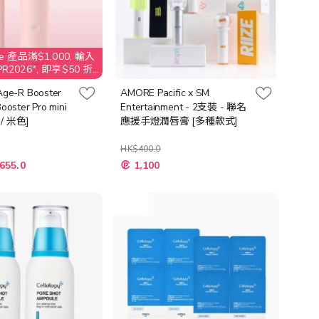
e 產品滿$1,000, 輸入
2026", 即享$50 折
Age-R Booster
AMORE Pacific x SM
ooster Pro mini
Entertainment - 2支裝 - 聯名
 / 米色]
應援手燈潤唇膏 [多種款式]
HK$400.0
655.0
1,100