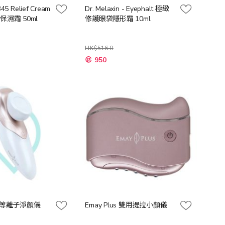
345 Relief Cream
Dr. Melaxin - Eyephalt 極緻
保濕霜 50ml
修護眼袋隱形霜 10ml
HK$516.0
特
950
殊
價
格
s - 等離子淨顏儀
Emay Plus 雙用提拉小顏儀