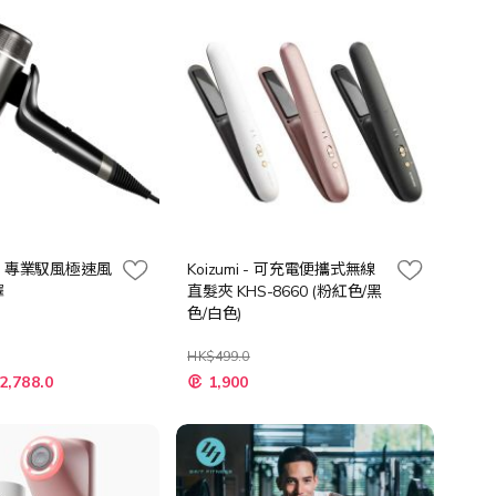
向
EED 專業馭風極速風
Koizumi - 可充電便攜式無線
擇
直髮夾 KHS-8660 (粉紅色/黑
色/白色)
HK$499.0
2,788.0
1,900