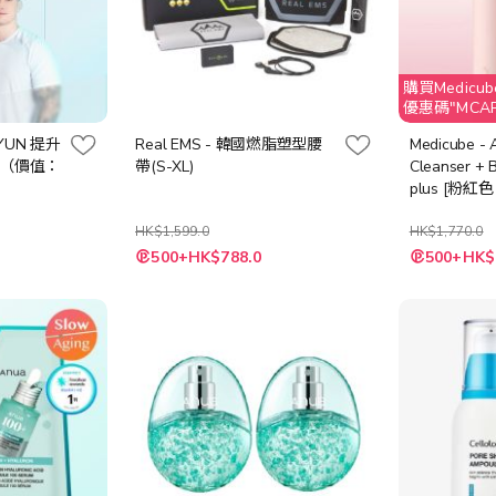
購買Medicub
優惠碼"MCAPR
扣
 JYUN 提升
Real EMS - 韓國燃脂塑型腰
Medicube - 
 （價值：
帶(S-XL)
Cleanser + B
plus [粉紅色
HK$1,599.0
HK$1,770.0
500+HK$788.0
500+HK$