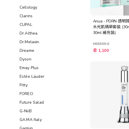
Cellology
Clarins
Anua - PDRN 透
CUPAL
水光肌精華套裝 (30m
30ml 補充裝)
Dr.Althea
Dr.Melaxin
HK$500.0
特
Dreame
1,100
殊
價
Dyson
格
Emay Plus
Estée Lauder
Fitty
FOREO
Future Salad
G-NiiB
GA.MA Italy
Garmin