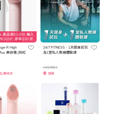
e 產品滿$1,000, 輸入
2026", 即享$50 折
Age-R High
24/7 FITNESS - 1天健身試玩
 Plus 美容儀 [粉紅
及1堂私人教練體驗課
HK$988.0
特
1,450.0
150
殊
價
格