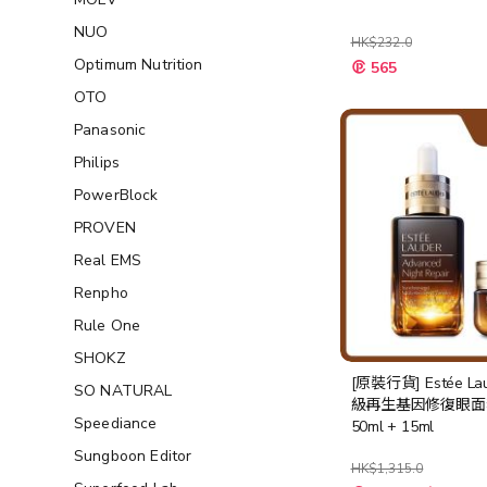
NUO
HK$232.0
特
Optimum Nutrition
565
殊
價
OTO
格
Panasonic
Philips
PowerBlock
PROVEN
Real EMS
Renpho
Rule One
SHOKZ
[原裝行貨] Estée Lau
SO NATURAL
級再生基因修復眼面
Speediance
50ml + 15ml
Sungboon Editor
HK$1,315.0