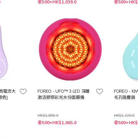
0
500+HK$1,039.0
500+HK$
2 微電流大
FOREO - UFO™ 3 LED 深層
FOREO - 
顏色]
激活膠原彩光水份面膜儀
毛孔吸塵器
HK$1,890.0
HK$1,220.0
特
特
500+HK$1,065.0
500+HK$
殊
殊
價
價
格
格