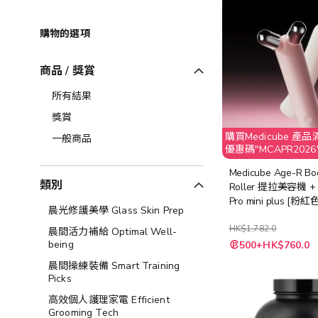
購物的選項
商品 / 獎賞
所有結果
獎賞
購買Medicube 產品滿
一般商品
優惠碼"MCAPR2026"
扣
Medicube Age-R Bo
類別
Roller 提拉美容機 + 
Pro mini plus [粉紅
晨光修護美學 Glass Skin Prep
HK$1,782.0
晨間活力補給 Optimal Well-
being
500+HK$760.0
晨間操練裝備 Smart Training
Picks
高效個人護理家電 Efficient
Grooming Tech