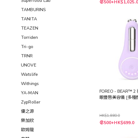
Superfood Lab
特
500+HK$1,025.
殊
價
TAMBURINS
格
TANITA
TEAZEN
Torriden
Tri-go
TRNR
UNOVE
Watslife
Withings
FOREO - BEAR™ 
YA-MAN
眼豐唇美容儀 [多種
ZypRoller
優之源
HK$1,880.0
樂加欣
500+HK$699.0
歐姆龍