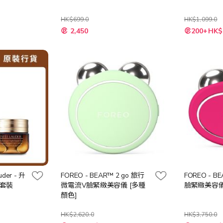
HK$699.0
HK$1,099.0
特
2,450
200+HK$
殊
價
格
der - 升
FOREO - BEAR™ 2 go 旅行
FOREO - B
套裝
微電流V臉緊緻美容儀 [多種
臉緊緻美容儀
顏色]
HK$2,620.0
HK$3,750.0