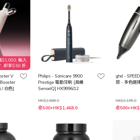
$1,000, 輸入
, 即享$50 折
oster V
Philips - Sonicare 9900
ghd - SP
Booster
Prestige 電動牙刷 [具備
筒 - 多色選
色 / 白色]
SenseIQ] HX9996/12
HK$2,688.0
HK$3,195.0
特
500+HK$1,468.0
500+HK$
殊
價
格