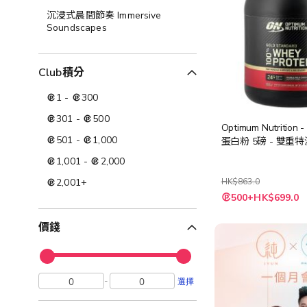
沉浸式晨間節奏 Immersive
Soundscapes
Club積分
1
-
300
301
-
500
Optimum Nutritio
501
-
1,000
蛋白粉 5磅 - 雙重
1,001
-
2,000
2,001
+
HK$863.0
特
500+HK$699.0
殊
價
格
價錢
-
選擇