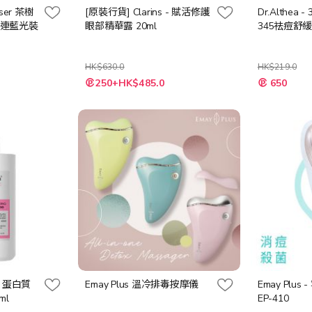
raser 茶樹
[原裝行貨] Clarins - 賦活修護
Dr.Althea - 
 (連藍光裝
眼部精華露 20ml
345祛痘舒緩
HK$630.0
HK$219.0
特
特
250+HK$485.0
650
殊
殊
價
價
格
格
ex 蛋白質
Emay Plus 溫冷排毒按摩儀
Emay Plu
ml
EP-410