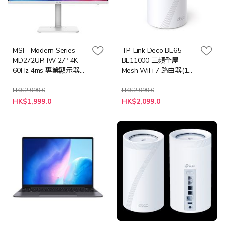
MSI - Modern Series
TP-Link Deco BE65 -
MD272UPHW 27" 4K
BE11000 三頻全屋
60Hz 4ms 專業顯示器
Mesh WiFi 7 路由器(1件
(MO-MD27UPW/CE-
裝)
ACPC/LB-MON)
HK$2,999.0
HK$2,999.0
特
特
HK$1,999.0
HK$2,099.0
殊
殊
價
價
格
格