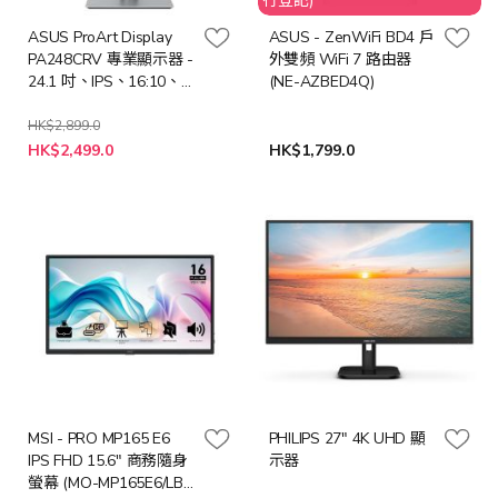
行登記)
ASUS ProArt Display
ASUS - ZenWiFi BD4 戶
PA248CRV 專業顯示器 -
外雙頻 WiFi 7 路由器
24.1 吋、IPS、16:10、
(NE-AZBED4Q)
WUXGA (1920 x
1200)、VESA
HK$2,899.0
特
MediaSync、人體工學支
HK$2,499.0
HK$1,799.0
殊
架 (MO-AP248CR+LB-
價
格
MON)
MSI - PRO MP165 E6
PHILIPS 27" 4K UHD 顯
IPS FHD 15.6" 商務隨身
示器
螢幕 (MO-MP165E6/LB-