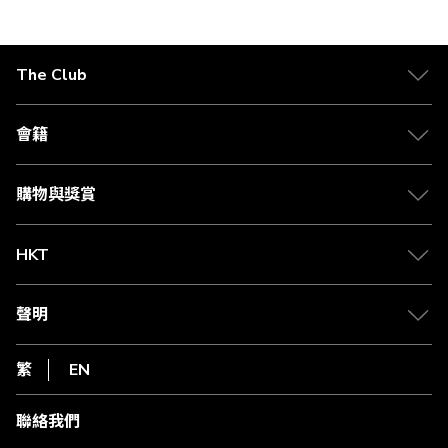
正
在
The Club
閱
關於 The Club
讀
合作夥伴
會籍
頁
Citi The Club 信用卡
會籍及專屬禮遇
媒體中心
賺取積分
購物與獎賞
兌換禮遇
物流與配送
Club 積分助手
Club Shopping 商品領取站
HKT
積分兌換
退款政策
csl.
常見問題
1010
聲明
在線客服
網上行
私隱聲明
HKT
繁
EN
使用條款
條款及細則
聯絡我們
不歧視及不騷擾聲明