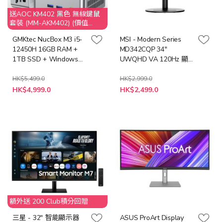
送AOC KM402 黑色 無線鍵鼠
套裝 (MM-AKM402) (價值
$149)
GMKtec NucBox M3 i5-
MSI - Modern Series
12450H 16GB RAM +
MD342CQP 34"
1TB SSD + Windows
UWQHD VA 120Hz 顯
11 Pro (CS-GNBM3+LB-
示器 (MO-
PCNB)
MD34CQP/CE-
HK$5,499.0
HK$2,999.0
特
特
MNBC06U/LB-MON)
HK$4,999.0
HK$2,499.0
殊
殊
價
價
格
格
額外送 200 Club積分回贈
三星 - 32" 智能顯示器
ASUS ProArt Display