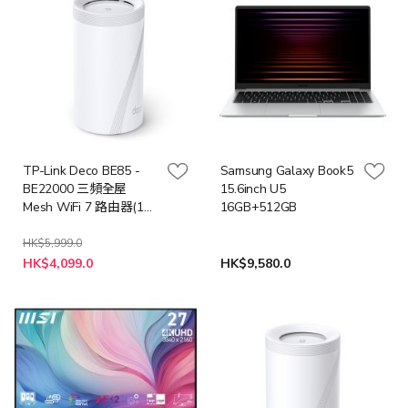
TP-Link Deco BE85 -
Samsung Galaxy Book5
BE22000 三頻全屋
15.6inch U5
Mesh WiFi 7 路由器(1件
16GB+512GB
裝)
HK$5,999.0
特
HK$4,099.0
HK$9,580.0
殊
價
格