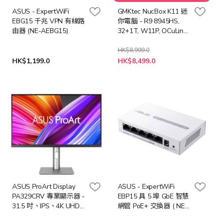
$149)
ASUS - ExpertWiFi
GMKtec NucBox K11 迷
EBG15 千兆 VPN 有線路
你電腦 - R9 8945HS,
由器 (NE-AEBG15)
32+1T, W11P, OCuLink
接口 (CS-GNBK11+LB-
PCNB)
HK$8,999.0
特
HK$1,199.0
HK$8,499.0
殊
價
格
ASUS ProArt Display
ASUS - ExpertWiFi
PA329CRV 專業顯示器 -
EBP15 具 5 埠 GbE 智慧
31.5 吋、IPS、4K UHD
網管 PoE+ 交換器 ( NE-
(3840 x 2160) (MO-
AEBP15 )