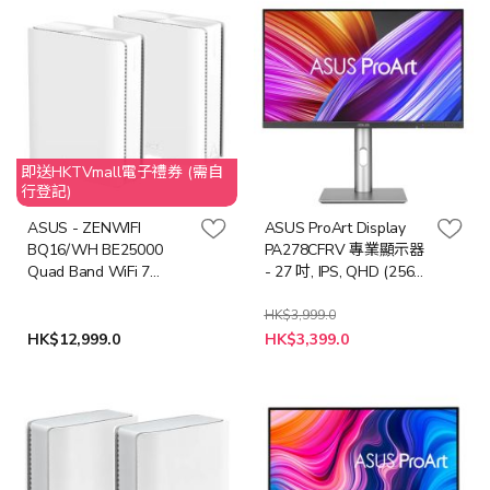
即送HKTVmall電子禮券 (需自
行登記)
ASUS - ZENWIFI
ASUS ProArt Display
BQ16/WH BE25000
PA278CFRV 專業顯示器
Quad Band WiFi 7
- 27 吋, IPS, QHD (2560
(802.11be) Mesh
x 1440), VESA
Router(2件裝) (NE-
DisplayHDR 400 and
HK$3,999.0
特
AZBEQ6V)
VESA MediaSync,
HK$12,999.0
HK$3,399.0
殊
Ergonomic Stand (MO-
價
格
AP278CF+LB-MON)