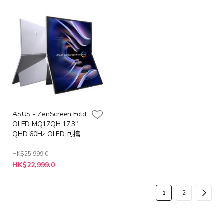
格
ASUS - ZenScreen Fold
OLED MQ17QH 17.3"
QHD 60Hz OLED 可攜
式顯示器 (MO-
AM17QH+LB-MON)
HK$25,999.0
特
HK$22,999.0
殊
價
格
頁
您
頁
頁
下
1
2
面
當
面
面
一
前
步