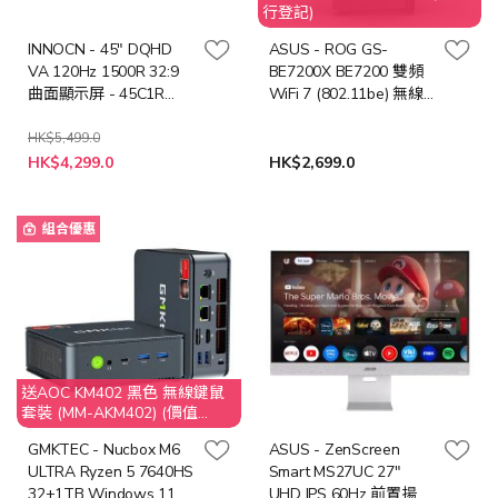
行登記)
INNOCN - 45" DQHD
ASUS - ROG GS-
VA 120Hz 1500R 32:9
BE7200X BE7200 雙頻
曲面顯示屏 - 45C1R
WiFi 7 (802.11be) 無線
(MO-IN45C1R/LB-MON)
路由器 ( NE-AGBE72X )
HK$5,499.0
特
HK$4,299.0
HK$2,699.0
殊
價
格
組合優惠
送AOC KM402 黑色 無線鍵鼠
套裝 (MM-AKM402) (價值
$149)
GMKTEC - Nucbox M6
ASUS - ZenScreen
ULTRA Ryzen 5 7640HS
Smart MS27UC 27"
32+1TB Windows 11
UHD IPS 60Hz 前置揚聲