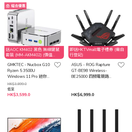
組合優惠
送AOC KM402 黑色 無線鍵鼠
即送HKTVmall電子禮券 (需自
套裝 (MM-AKM402) (價值
行登記)
$149)
GMKTEC - Nucbox G10
ASUS - ROG Rapture
Ryzen 5 3500U
GT-BE98 Wireless-
Windows 11 Pro 迷你電
BE25000 四頻電競路由
腦
器(WIFI 7)(NE-AGBE98)
HK$3,899.0
低至
HK$3,599.0
HK$6,999.0