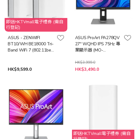
即送HKTVmall電子禮券 (需自
行登記)
ASUS - ZENWIFI
ASUS ProArt PA278QV
BT10/WH BE18000 Tri-
27'' WQHD IPS 75Hz 專
Band WiFi 7 (802.11be)
業顯示器 (MO-
Smart AiMesh
AP278QV+LB-MON)
Extendable Router (2件
HK$3,999.0
特
裝) (NE-AZBET1V)
HK$9,599.0
HK$3,490.0
殊
價
格
即送HKTVmall電子禮券 (需自