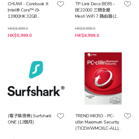
CHUWI - Corebook X
TP-Link Deco BE85 -
Intel® Core™ i9-
BE22000 三頻全屋
13900HK 32GB
Mesh WiFi 7 路由器(2件
DDR4+1TB M.2 SSD
裝)
Window 11 Home (NB-
HK$6,499.0
HK$9,999.0
特
特
CBXI9+LB-PCNB) 筆記
HK$5,999.0
HK$6,999.0
殊
殊
型電腦
價
價
格
格
(電子換領券) Surfshark
TREND MICRO - PC-
ONE (12個月)
cillin Maximum Security
(TICEWWMCXLC-ALL)
(Multi-Options)