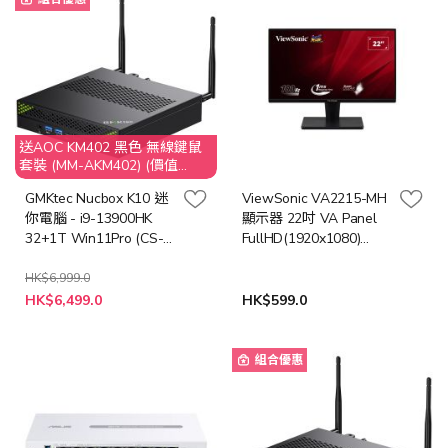
送AOC KM402 黑色 無線鍵鼠
套裝 (MM-AKM402) (價值
$149)
GMKtec Nucbox K10 迷
ViewSonic VA2215-MH
你電腦 - i9-13900HK
顯示器 22吋 VA Panel
32+1T Win11Pro (CS-
FullHD(1920x1080)
GNBK10+LB-PCNB)
100Hz 1ms 內置喇叭
(MO-VA2215H)
HK$6,999.0
特
HK$6,499.0
HK$599.0
殊
價
格
組合優惠