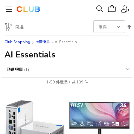
設
篩選
置
Club Shopping
推廣優惠
AI Essentials
降
AI Essentials
序
已選項目
方
1
-
59
件產品，共
109
件
向