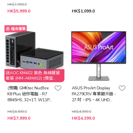
AP329CR+LB-MON)
HK$7,999.0
特
HK$5,999.0
HK$1,099.0
殊
價
格
組合優惠
送AOC KM402 黑色 無線鍵鼠
套裝 (MM-AKM402) (價值
$149)
(預購) GMKtec NucBox
ASUS ProArt Display
K8 Plus 迷你電腦 - R7
PA279CRV 專業顯示器 -
8845HS, 32+1T, W11P,
27 吋、IPS、4K UHD
OCuLink 接口 (CS-
(3840 x 2160) (MO-
GNBK8P+LB-PCNB) (預
AP279CR+LB-MON)
HK$8,499.0
HK$4,999.0
特
特
計送貨期: 2026年8月頭)
HK$7,999.0
HK$4,399.0
殊
殊
價
價
格
格