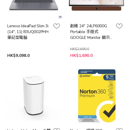
Lenovo IdeaPad Slim 3i
創維 24" 24LP6000G
(14'', 11) 83UQ002PHH
Portable 手提式
筆記型電腦
GOOGLE Monitor 顯示
屏 24LP6000
HK$2,690.0
特
HK$9,098.0
HK$1,690.0
殊
價
格