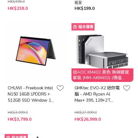
Activation Code
HK$396.0
低至
特
HK$238.0
HK$199.0
殊
價
格
組合優惠
送AOC KM402 黑色 無線鍵鼠
套裝 (MM-AKM402) (價值
$149)
CHUWI - Freebook Intel
GMKtec EVO-X2 迷你電
N150 16GB LPDDR5 +
腦 - AMD Ryzen Al
512GB SSD Window 11
Max+ 395, 128+2T,
Home (NB-
W11P (CS-
CFBN150+LB-PCNB) 輕
GEVOX2+LB-PCNB)
HK$3,999.0
HK$27,999.0
特
特
薄筆記型電腦
HK$3,799.0
HK$26,999.0
殊
殊
價
價
格
格
組合優惠