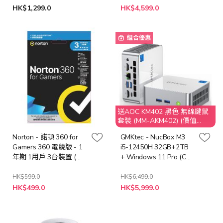
特
HK$1,299.0
HK$4,599.0
殊
價
格
組合優惠
送AOC KM402 黑色 無線鍵鼠
套裝 (MM-AKM402) (價值
$149)
Norton - 諾頓 360 for
GMKtec - NucBox M3
Gamers 360 電競版 - 1
i5-12450H 32GB+2TB
年期 1用戶 3台裝置 (實
+ Windows 11 Pro (CS-
體卡版)
GNBM3V + LB-PCNB)
迷你電腦
HK$599.0
HK$6,499.0
特
特
HK$499.0
HK$5,999.0
殊
殊
價
價
格
格