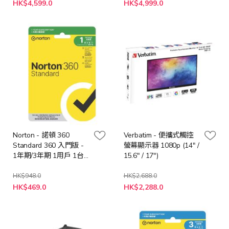
特
特
型電腦 (NB-
HK$4,599.0
HK$4,999.0
殊
殊
CBXI916+LB-PCNB)
價
價
格
格
Norton - 諾頓 360
Verbatim - 便攜式觸控
Standard 360 入門版 -
螢幕顯示器 1080p (14" /
1年期/3年期 1用戶 1台
15.6" / 17")
裝置 (實體卡版)
HK$948.0
HK$2,688.0
HK$469.0
HK$2,288.0