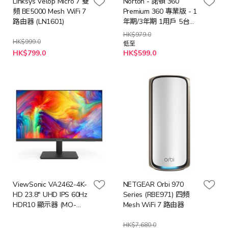
Linksys Velop Micro 7 雙
Norton - 諾頓 360
頻 BE5000 Mesh WiFi 7
Premium 360 專業版 - 1
路由器 (LN1601)
年期/3年期 1用戶 5台裝
置 (實體卡版)
HK$979.0
HK$999.0
低至
特
HK$799.0
HK$599.0
殊
價
格
ViewSonic VA2462-4K-
NETGEAR Orbi 970
HD 23.8" UHD IPS 60Hz
Series (RBE971) 四頻
HDR10 顯示器 (MO-
Mesh WiFi 7 路由器
VA2462H) #3年保養
HK$7,680.0