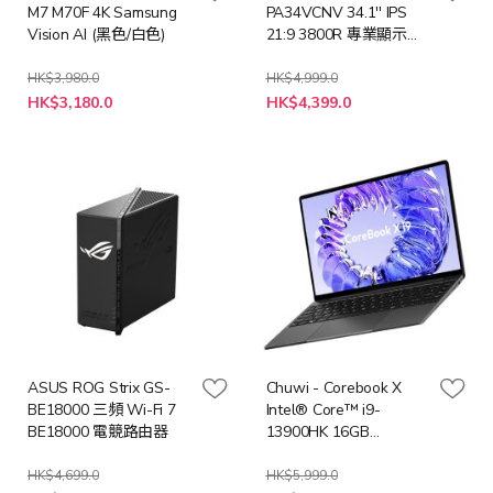
M7 M70F 4K Samsung
PA34VCNV 34.1'' IPS
Vision AI (黑色/白色)
21:9 3800R 專業顯示器
(MO-AP34VCN+LB-
MON)
HK$3,980.0
HK$4,999.0
特
HK$3,180.0
HK$4,399.0
殊
價
格
ASUS ROG Strix GS-
Chuwi - Corebook X
BE18000 三頻 Wi-Fi 7
Intel® Core™ i9-
BE18000 電競路由器
13900HK 16GB
DDR4+1TB M.2 SSD
Window 11 Home 筆記
HK$4,699.0
HK$5,999.0