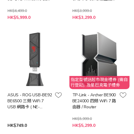
Pro 迷你電腦 (CS-
器 顯示器 (MO-
GNBM6UV+LB-PCNB)
AS27UC+LB-MON)
HK$6,499.0
HK$3,999.0
特
特
HK$5,999.0
HK$3,299.0
殊
殊
價
價
格
格
指定型號送超市現金禮券 (需自
行登記), 及星巴克電子禮劵
ASUS - ROG USB-BE92
TP-Link - Archer BE900
BE6500 三頻 WiFi 7
BE24000 四頻 WiFi 7 路
USB 網路卡 ( NE-
由器 / Router
AUBE92R )
HK$5,999.0
特
HK$749.0
HK$5,299.0
殊
價