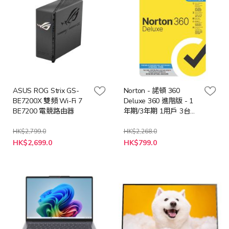
ASUS ROG Strix GS-
Norton - 諾頓 360
BE7200X 雙頻 Wi-Fi 7
Deluxe 360 進階版 - 1
BE7200 電競路由器
年期/3年期 1用戶 3台裝
置 (實體卡版)
HK$2,799.0
HK$2,268.0
特
HK$2,699.0
HK$799.0
殊
價
格