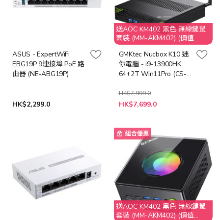
送AOC KM402 黑色 無線鍵鼠
套裝 (MM-AKM402) (價值
$149)
ASUS - ExpertWiFi
GMKtec Nucbox K10 迷
EBG19P 9連接埠 PoE 路
你電腦 - i9-13900HK
由器 (NE-ABG19P)
64+2T Win11Pro (CS-
GNBK10V+LB-PCNB)
HK$7,999.0
特
HK$2,299.0
HK$7,699.0
殊
價
格
組合優惠
送AOC KM402 黑色 無線鍵鼠
套裝 (MM-AKM402) (價值