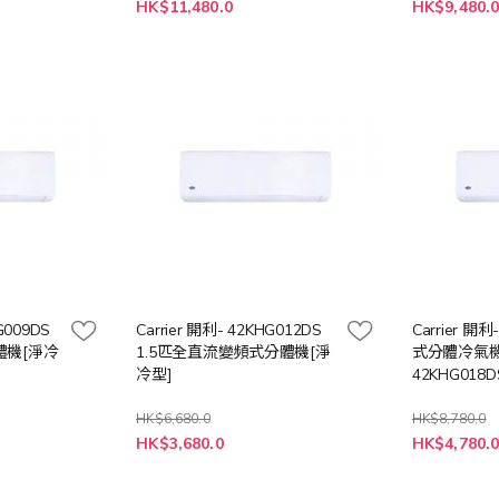
特
特
HK$11,480.0
HK$9,480.
殊
殊
價
價
格
格
HG009DS
Carrier 開利- 42KHG012DS
Carrier 
體機[淨冷
1.5匹全直流變頻式分體機[淨
式分體冷氣機
冷型]
42KHG018D
HK$6,680.0
HK$8,780.0
特
特
HK$3,680.0
HK$4,780.
殊
殊
價
價
格
格