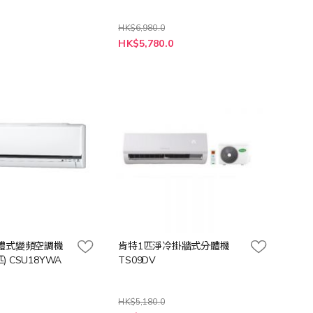
HK$6,980.0
特
0
HK$5,780.0
殊
價
格
體式變頻空調機
肯特1匹淨冷掛牆式分體機
匹) CSU18YWA
TS09DV
HK$5,180.0