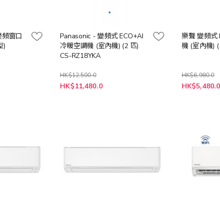
2匹變頻窗口
Panasonic - 變頻式 ECO+AI
樂聲 變頻式 
)
冷暖空調機 (室內機) (2 匹)
機 (室內機) (
CS-RZ18YKA
HK$12,500.0
HK$6,980.0
特
特
HK$11,480.0
HK$5,480.
殊
殊
價
價
格
格