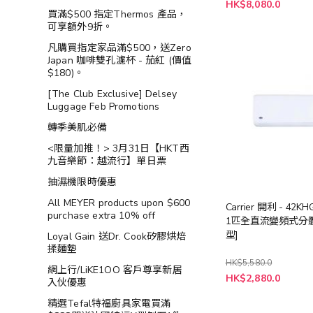
特
HK$8,080.0
殊
買滿$500 指定Thermos 產品，
價
可享額外9折。
格
凡購買指定家品滿$500，送Zero
Japan 咖啡雙孔濾杯 - 茄紅 (價值
$180)。
[The Club Exclusive] Delsey
Luggage Feb Promotions
轉季美肌必備
<限量加推！> 3月31日【HKT西
九音樂節：越流行】單日票
抽濕機限時優惠
All MEYER products upon $600
Carrier 開利 - 42K
purchase extra 10% off
1匹全直流變頻式分
型]
Loyal Gain 送Dr. Cook矽膠烘焙
揉麵墊
HK$5,580.0
網上行/LiKE1OO 客戶尊享新居
特
HK$2,880.0
入伙優惠
殊
價
精選Tefal特福廚具家電買滿
格