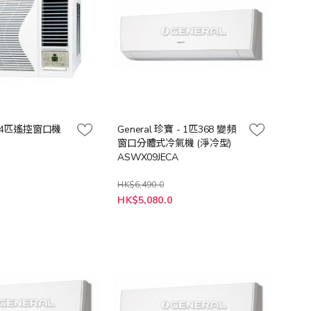
- 3/4匹遙控窗口機
General 珍寶 - 1匹368 變頻
窗口分體式冷氣機 (淨冷型)
ASWX09JECA
HK$6,490.0
特
0
HK$5,080.0
殊
價
格