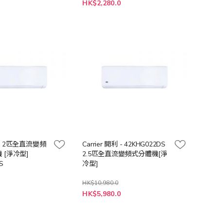
特
0
HK$2,280.0
殊
價
格
開利- 2匹全直流變頻
Carrier 開利 - 42KHG022DS
 [淨冷型]
2.5匹全直流變頻式分體機[淨
S
冷型]
HK$10,980.0
特
0
HK$5,980.0
殊
價
格