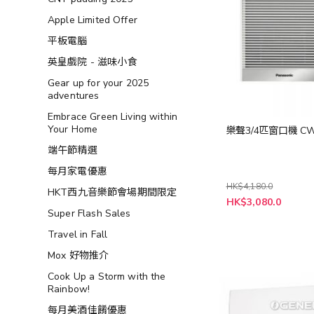
Apple Limited Offer
平板電腦
英皇戲院 - 滋味小食
Gear up for your 2025
adventures
Embrace Green Living within
Your Home
樂聲3/4匹窗口機 CW
端午節精選
每月家電優惠
HK$4,180.0
HKT西九音樂節會場期間限定
特
HK$3,080.0
殊
Super Flash Sales
價
格
Travel in Fall
Mox 好物推介
Cook Up a Storm with the
Rainbow!
每月美酒佳餚優惠