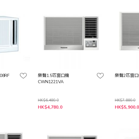
08RF
樂聲1.5匹窗口機
樂聲2匹窗口機
CWN1221VA
HK$6,480.0
HK$7,880.0
特
特
HK$4,780.0
HK$5,900.
殊
殊
價
價
格
格