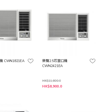
向
 CWN1821EA
樂聲2.5匹窗口機
CWN2421EA
HK$11,800.0
特
0
HK$8,900.0
殊
價
格