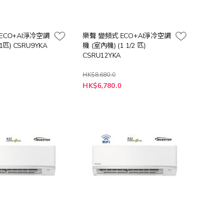
ECO+AI淨冷空調
樂聲 變頻式 ECO+AI淨冷空調
1匹) CSRU9YKA
機 (室內機) (1 1/2 匹)
CSRU12YKA
HK$8,680.0
特
0
HK$6,780.0
殊
價
格