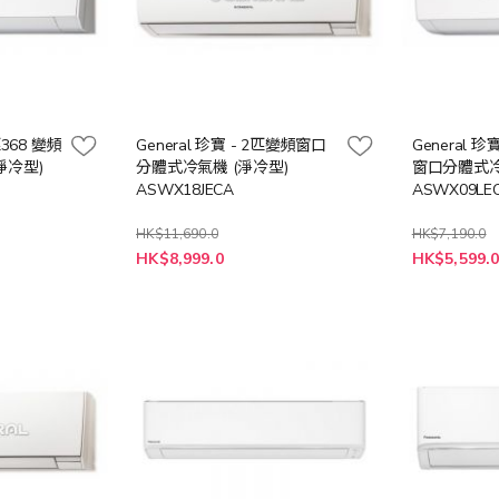
5匹368 變頻
General 珍寶 - 2匹變頻窗口
General 珍
淨冷型)
分體式冷氣機 (淨冷型)
窗口分體式冷
ASWX18JECA
ASWX09LE
HK$11,690.0
HK$7,190.0
特
特
HK$8,999.0
HK$5,599.
殊
殊
價
價
格
格