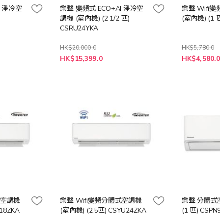
I 淨冷空
樂聲 變頻式 ECO+AI 淨冷空
樂聲 Wifi
調機 (室內機) (2 1/2 匹)
(室內機) (1 
CSRU24YKA
HK$20,000.0
HK$5,780.0
特
特
HK$15,399.0
HK$4,580.
殊
殊
價
價
格
格
式空調機
樂聲 Wifi變頻分體式空調機
樂聲 分體式空
18ZKA
(室內機) (2.5匹) CSYU24ZKA
(1 匹) CSPN