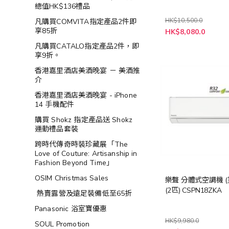
總值HK$136禮品
HK$10,500.0
凡購買COMVITA指定產品2件即
特
享85折
HK$8,080.0
殊
價
凡購買CATALO指定產品2件，即
格
享9折。
香港嘉里酒店美酒晚宴 － 美酒推
介
香港嘉里酒店美酒晚宴 - iPhone
14 手機配件
購買 Shokz 指定產品送 Shokz
運動禮品套裝
跨時代傳奇時裝珍藏展「The
Love of Couture: Artisanship in
Fashion Beyond Time」
OSIM Christmas Sales
樂聲 分體式空調機 (
(2匹) CSPN18ZKA
熱賣露營及遠足裝備低至65折
Panasonic 浴室寶優惠
HK$9,980.0
SOUL Promotion