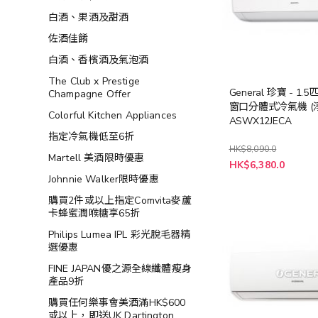
白酒、果酒及甜酒
佐酒佳餚
白酒、香檳酒及氣泡酒
The Club x Prestige
General 珍寶 - 1.
Champagne Offer
窗口分體式冷氣機 (
Colorful Kitchen Appliances
ASWX12JECA
指定冷氣機低至6折
HK$8,090.0
Martell 美酒限時優惠
特
HK$6,380.0
殊
Johnnie Walker限時優惠
價
格
購買2件或以上指定Comvita麥蘆
卡蜂蜜潤喉糖享65折
Philips Lumea IPL 彩光脫毛器精
選優惠
FINE JAPAN優之源全線纖體瘦身
產品9折
購買任何樂事會美酒滿HK$600
或以上，即送UK Dartington