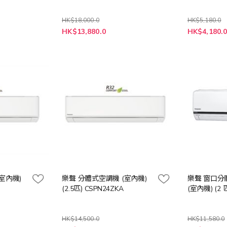
HK$18,000.0
HK$5,180.0
特
特
HK$13,880.0
HK$4,180.
殊
殊
價
價
格
格
室內機)
樂聲 分體式空調機 (室內機)
樂聲 窗口分
(2.5匹) CSPN24ZKA
(室內機) (2 
HK$14,500.0
HK$11,580.0