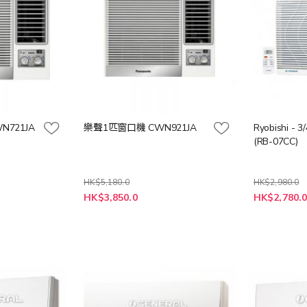
N721JA
樂聲1匹窗口機 CWN921JA
Ryobishi 
(RB-07CC)
HK$5,180.0
HK$2,980.0
特
特
HK$3,850.0
HK$2,780.
殊
殊
價
價
格
格