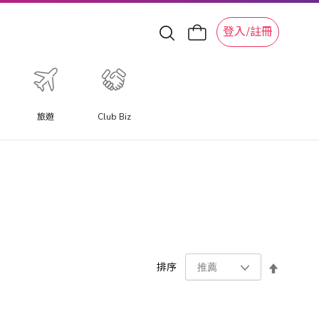
登入/註冊
旅遊
Club Biz
設
排序
置
降
序
方