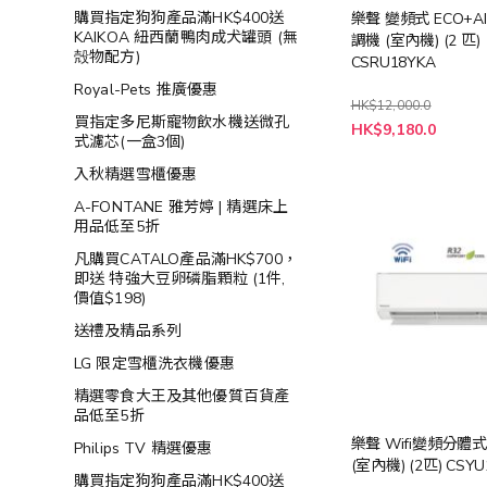
購買指定狗狗產品滿HK$400送
樂聲 變頻式 ECO+A
KAIKOA 紐西蘭鴨肉成犬罐頭 (無
調機 (室內機) (2 匹)
殻物配方)
CSRU18YKA
Royal-Pets 推廣優惠
HK$12,000.0
買指定多尼斯寵物飲水機送微孔
特
HK$9,180.0
殊
式濾芯(一盒3個)
價
格
入秋精選雪櫃優惠
A-FONTANE 雅芳婷 | 精選床上
用品低至5折
凡購買CATALO產品滿HK$700，
即送 特強大豆卵磷脂顆粒 (1件,
價值$198)
送禮及精品系列
LG 限定雪櫃洗衣機優惠
精選零食大王及其他優質百貨產
品低至5折
樂聲 Wifi變頻分體
Philips TV 精選優惠
(室內機) (2匹) CSYU
購買指定狗狗產品滿HK$400送