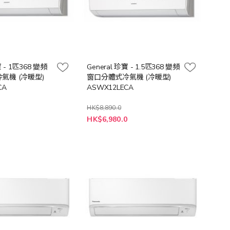
寶 - 1匹368 變頻
General 珍寶 - 1.5匹368 變頻
氣機 (冷暖型)
窗口分體式冷氣機 (冷暖型)
CA
ASWX12LECA
HK$8,890.0
特
0
HK$6,980.0
殊
價
格