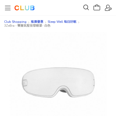
Club Shopping
推廣優惠
Sleep Well 每日好眠
3ZeBra - 雙層氣壓按摩眼罩- 白色
Skip
Skip
to
to
the
the
end
beginning
of
of
the
the
images
images
gallery
gallery