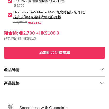
3ZeBra - 雙層氣壓按摩眼罩- 白色
2,700
Usatisfy - GaN Master65W 氮化鎵全快充7口智
控安規伸縮充電線收納迷你拖板
HK$269.0
HK$188.0
組合價:
2,700 +
HK$188.0
已為你節省:
HK$81.0
添加組合到購物車
產品詳情
產品規格
Spend Less with Clubpoints