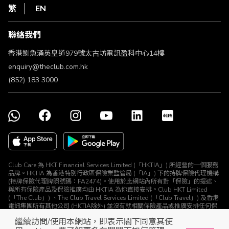
HKT
繁
EN
使用條款
條款及細則
聯絡我們
不歧視及不騷擾聲明
認可牌照及通告
香港鰂魚涌英皇道979號太古坊電訊盈科中心14樓
enquiry@theclub.com.hk
(852) 183 3000
Club Care 為 HKT Financial Services Limited (「HKTIA」) 所經營的一個服務
品牌。HKTIA 為香港特別行政區保險業監管局 (「IA」) 下的持牌保險代理機構
(持牌保險代理牌照號碼：FA2474)。使用於此網站內所有對「保險」的提述、
與所有保險產品及保險推廣均由 HKTIA 為你直接安排。Club HKT Limited
(「The Club」) 、The Club Travel Services Limited (「Club Travel」) 及香港
電訊集團所有其他公司 (HKTIA除外) 並沒有就相關保險產品或推廣安排任何保
險合約或進行其他受規管活動 (定義見《保險業條例》)。
繼續訪問/使用本網站，即表示閣下同意其使
© The Club 2026. 保留所有權利