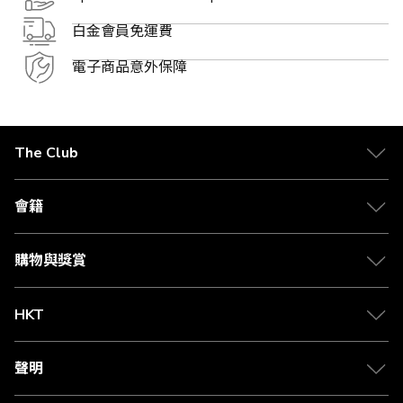
白金會員免運費
電子商品意外保障
The Club
關於 The Club
合作夥伴
會籍
Citi The Club 信用卡
會籍及專屬禮遇
媒體中心
賺取積分
購物與獎賞
兌換禮遇
物流與配送
Club 積分助手
Club Shopping 商品領取站
HKT
積分兌換
退款政策
csl.
常見問題
1010
聲明
在線客服
網上行
私隱聲明