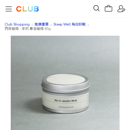
Club Shopping
推廣優惠
Sleep Well 每日好眠
西貢蠟燭 - 茉莉 麝香蠟燭 80g
Skip
Skip
to
to
the
the
end
beginning
of
of
the
the
images
images
gallery
gallery