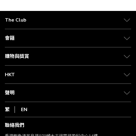
The Club
關於 The Club
合作夥伴
會籍
Citi The Club 信用卡
會籍及專屬禮遇
媒體中心
賺取積分
購物與獎賞
兌換禮遇
物流與配送
Club 積分助手
Club Shopping 商品領取站
HKT
積分兌換
退款政策
csl.
常見問題
1010
聲明
在線客服
網上行
私隱聲明
HKT
繁
EN
使用條款
條款及細則
聯絡我們
不歧視及不騷擾聲明
認可牌照及通告