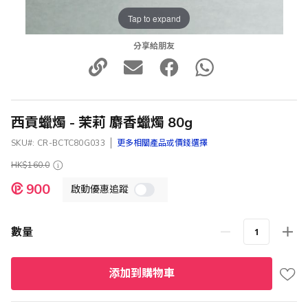
Tap to expand
分享給朋友
西貢蠟燭 - 茉莉 麝香蠟燭 80g
SKU
CR-BCTC80G033
更多相關產品或價錢選擇
HK$160.0
特
900
啟動優惠追蹤
殊
價
格
數量
添加到購物車