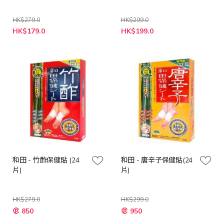
HK$279.0
HK$299.0
特
特
HK$179.0
HK$199.0
殊
殊
價
價
格
格
和田 - 竹酢保健貼 (24
和田 - 唐辛子保健貼(24
片)
片)
HK$279.0
HK$299.0
特
特
850
950
殊
殊
價
價