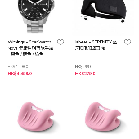
Withings - ScanWatch
Jabees - SERENITY 藍
Nova 健康監測智能手錶
牙睡眠眼罩耳機
- 黑色 / 藍色 / 綠色
HK$4,998.0
HK$299.0
特
HK$4,498.0
HK$279.0
殊
價
格