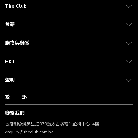
The Club
關於 The Club
合作夥伴
會籍
Citi The Club 信用卡
會籍及專屬禮遇
媒體中心
賺取積分
購物與獎賞
兌換禮遇
物流與配送
Club 積分助手
Club Shopping 商品領取站
HKT
積分兌換
退款政策
csl.
常見問題
1010
聲明
在線客服
網上行
私隱聲明
HKT
繁
EN
使用條款
條款及細則
聯絡我們
不歧視及不騷擾聲明
認可牌照及通告
香港鰂魚涌英皇道979號太古坊電訊盈科中心14樓
enquiry@theclub.com.hk