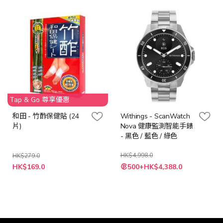
格
格
Tap & Go 尊享優惠
和田 - 竹酢保健貼 (24
Withings - ScanWatch
片)
Nova 健康監測智能手錶
- 黑色 / 藍色 / 綠色
HK$4,998.0
HK$279.0
特
HK$169.0
500+HK$4,388.0
殊
價
格