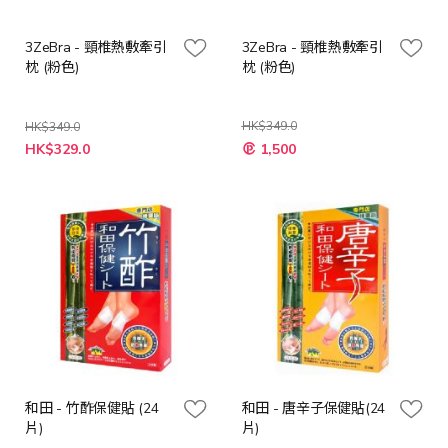
3ZeBra - 頸椎熱敷牽引
3ZeBra - 頸椎熱敷牽引
枕 (粉色)
枕 (粉色)
HK$349.0
HK$349.0
特
特
HK$329.0
1,500
殊
殊
價
價
格
格
和田 - 竹酢保健貼 (24
和田 - 唐辛子保健貼(24
片)
片)