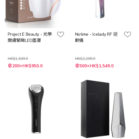
Project E Beauty - 光學
Notime - Icelady RF 逆
嫩膚緊緻LED面罩
齡儀
HK$1,309.0
HK$2,299.0
特
特
200+HK$950.0
500+HK$1,549.0
殊
殊
價
價
格
格