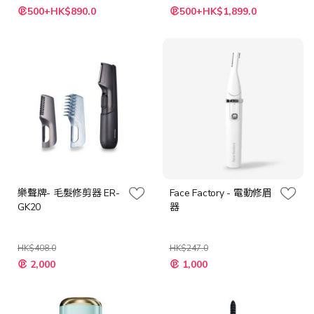
特
特
500+HK$890.0
500+HK$1,899.0
殊
殊
價
價
格
格
樂聲牌- 毛髮修剪器 ER-
Face Factory - 電動修眉
GK20
器
HK$408.0
HK$247.0
特
特
2,000
1,000
殊
殊
價
價
格
格