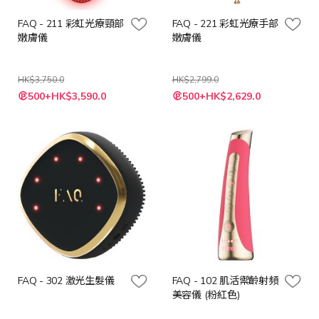
FAQ - 211 彩虹光療頸部
FAQ - 221 彩虹光療手部
嫩膚儀
嫩膚儀
HK$3,750.0
HK$2,799.0
特
特
500+HK$3,590.0
500+HK$2,629.0
殊
殊
價
價
格
格
FAQ - 302 激光生髮儀
FAQ - 102 肌活禦齡射頻
美容儀 (粉紅色)