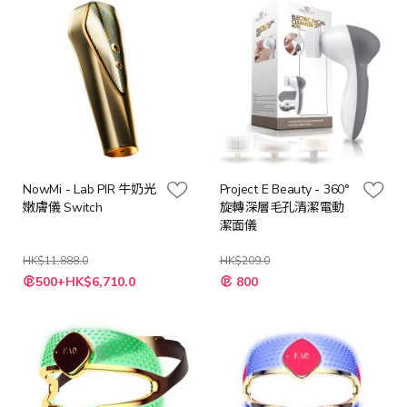
NowMi - Lab PIR 牛奶光
Project E Beauty - 360°
嫩膚儀 Switch
旋轉深層毛孔清潔電動
潔面儀
HK$11,888.0
HK$209.0
特
特
500+HK$6,710.0
800
殊
殊
價
價
格
格