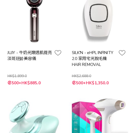
JUJY - 牛奶光嫩透肌提亮
SILK'N - eHPL INFINITY
淡斑逆龄美容儀
2.0 家用宅光脫毛機
HAIR REMOVAL
HK$1,899.0
HK$2,688.0
特
特
500+HK$885.0
500+HK$1,350.0
殊
殊
價
價
格
格