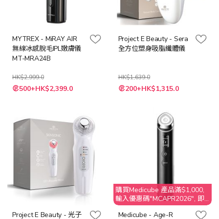
MYTREX - MiRAY AIR
Project E Beauty - Sera
無線冰感脫毛IPL嫩膚儀
全方位塑身吸脂纖體儀
MT-MRA24B
HK$2,999.0
HK$1,639.0
特
特
500+HK$2,399.0
200+HK$1,315.0
殊
殊
價
價
格
格
購買Medicube 產品滿$1,000,
輸入優惠碼"MCAPR2026", 即
享$50 折扣
Project E Beauty - 光子
Medicube - Age-R