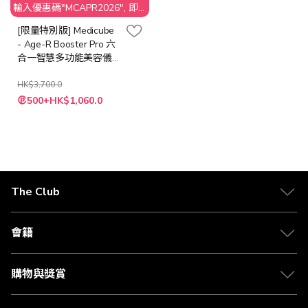
輸入優惠碼"MCAPR2026", 即
享$50 折扣
[限量特別版] Medicube
- Age-R Booster Pro 六
合一智慧多功能美容儀
[白色]
HK$3,700.0
特
500+HK$1,060.0
殊
價
格
The Club
關於 The Club
合作夥伴
會籍
Citi The Club 信用卡
會籍及專屬禮遇
媒體中心
賺取積分
購物與獎賞
兌換禮遇
物流與配送
Club 積分助手