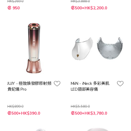
HK$269.0
HK$3,888.0
特
特
950
500+HK$2,200.0
殊
殊
價
價
格
格
JUJY - 極致煥發膠原射頻
MiiN - iNeck 多彩美肌
貴妃儀 Pro
LED頸部美容儀
HK$899.0
HK$5,580.0
特
特
500+HK$390.0
500+HK$3,780.0
殊
殊
價
價
格
格