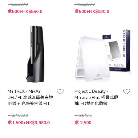
HK$1,199.0
HK$1,199.0
特
特
500+HK$550.0
500+HK$830.0
殊
殊
價
價
格
格
MYTREX - MiRAY
Project E Beauty -
DPL/IPL 冰感無痛美白脫
Mirrorvio Plus 折疊式便
毛儀 + 光學美容儀​ MT-
攜LED雙面化妝鏡
MR22B
HK$4,999.0
HK$649.0
特
特
1,500+HK$3,980.0
2,500
殊
殊
價
價
格
格