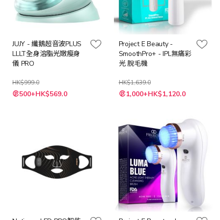
JUJY - 纖鵝超音波PLUS
Project E Beauty -
LLLT全身溶脂光嫩瘦身
SmoothPro+ - IPL無痛彩
儀 PRO
光 脫毛機
HK$999.0
HK$1,639.0
特
特
500+HK$569.0
1,000+HK$1,120.0
殊
殊
價
價
格
格