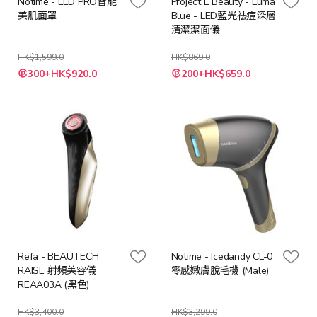
Notime - LED PRO智能
Project E Beauty - Luma
美肌面罩
Blue - LED藍光祛痘深層
清潔潔面儀
HK$1,599.0
HK$869.0
特
特
300+HK$920.0
200+HK$659.0
殊
殊
價
價
格
格
Refa - BEAUTECH
Notime - Icedandy CL-0
RAISE 射頻美容儀
零感嫩膚脫毛機 (Male)
REAA03A (黑色)
HK$3,400.0
HK$3,299.0