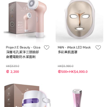
Project E Beauty - Gloa
MiiN - iMask LED Mask
深層毛孔潔淨三頭臉部
多彩美肌面罩
身體電動防水潔面刷
HK$539.0
HK$5,980.0
特
特
2,200
500+HK$4,000.0
殊
殊
價
價
格
格