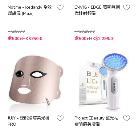
Notime - Icedandy 全效
ENVIG - EDGE 隔空無創
護膚儀 (Male)
微針射頻儀
HK$999.0
HK$7,288.0
特
特
500+HK$750.0
500+HK$2,299.0
殊
殊
價
價
格
格
JUJY - 逆齡煥膚美光機
Project EBeauty 藍光祛
PRO
痘暗瘡美膚儀