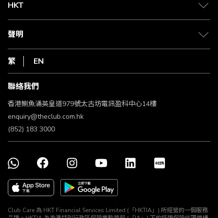
Club Shopping 商品領取站
HKT
積分兌換
退款政策
csl.
常見問題
1010
聲明
在線客服
網上行
私隱聲明
HKT
繁
EN
使用條款
條款及細則
聯絡我們
不歧視及不騷擾聲明
認可牌照及通告
香港鰂魚涌英皇道979號太古坊電訊盈科中心14樓
enquiry@theclub.com.hk
(852) 183 3000
Club Care 為 HKT Financial Services Limited (「HKTIA」) 所經營的一個服務