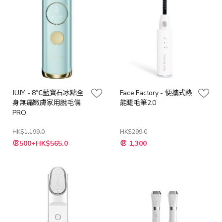
JUJY - 8℃藍寶石冰點全
Face Factory - 便攜式熱
身無痛嫩膚家用脫毛儀
能睫毛筆2.0
PRO
HK$1,199.0
HK$299.0
特
特
500+HK$565.0
1,300
殊
殊
價
價
格
格