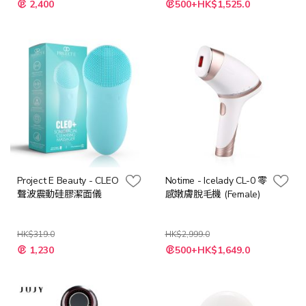
2,400
500+HK$1,525.0
殊
價
格
Project E Beauty - CLEO
Notime - Icelady CL-0 零
聲波震動硅膠潔面儀
感嫩膚脫毛機 (Female)
HK$319.0
HK$2,999.0
特
特
1,230
500+HK$1,649.0
殊
殊
價
價
格
格