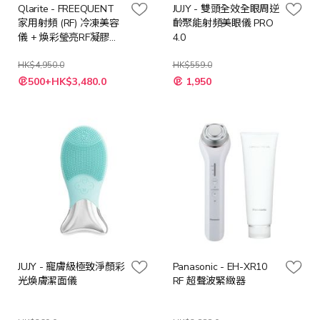
Qlarite - FREEQUENT
JUJY - 雙頭全效全眼周逆
家用射頻 (RF) 冷凍美容
齡聚能射頻美眼儀 PRO
儀 + 煥彩瑩亮RF凝膠
4.0
150ml
HK$4,950.0
HK$559.0
特
特
500+HK$3,480.0
1,950
殊
殊
價
價
格
格
JUJY - 寵膚級極致淨顏彩
Panasonic - EH-XR10
光煥膚潔面儀
RF 超聲波緊緻器