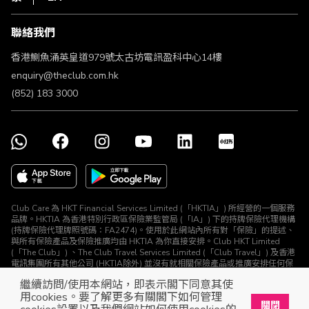
條款及細則
聯絡我們
不歧視及不騷擾聲明
認可牌照及通告
香港鰂魚涌英皇道979號太古坊電訊盈科中心14樓
enquiry@theclub.com.hk
(852) 183 3000
Club Care 為 HKT Financial Services Limited (「HKTIA」) 所經營的一個服務
品牌。HKTIA 為香港特別行政區保險業監管局 (「IA」) 下的持牌保險代理機構
(持牌保險代理牌照號碼：FA2474)。使用於此網站內所有對「保險」的提述、
與所有保險產品及保險推廣均由 HKTIA 為你直接安排。Club HKT Limited
(「The Club」) 、The Club Travel Services Limited (「Club Travel」) 及香港
電訊集團所有其他公司 (HKTIA除外) 並沒有就相關保險產品或推廣安排任何保
險合約或進行其他受規管活動 (定義見《保險業條例》)。
繼續訪問/使用本網站，即表示閣下同意其使
© The Club 2026. 保留所有權利
用cookies。要了解更多有關閣下如何管理
關閉