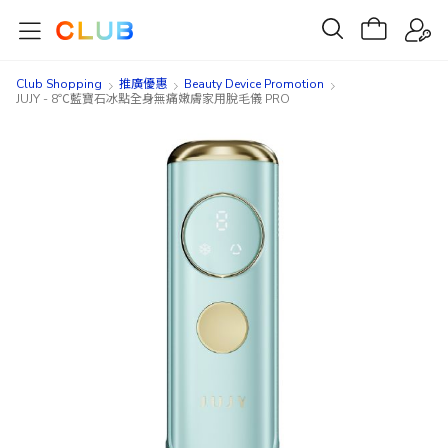
Club Shopping
推廣優惠
Beauty Device Promotion
JUJY - 8℃藍寶石冰點全身無痛嫩膚家用脫毛儀 PRO
Skip
Skip
to
to
the
the
end
beginning
of
of
the
the
images
images
gallery
gallery