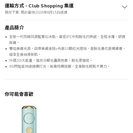
運輸方式 - Club Shopping 集運
現在下單, 預計最快2026年8月15日送達
產品簡介
全新一代院線同源藍寶石冰點，最低8℃中和脫毛灼熱感，全程冰護，舒適
無痛。
雙從美膚光源，自帶美膚波段+內嵌10顆紅光燈珠，是脫毛儀也是嫩膚儀，
縱享全身絲滑新肌。
升級20J大能量，強效分解毛囊黑色素，脫毛更徹底。
9S/閃智能快速連續打光，無需持續按鍵，全身脫毛輕鬆不費力。
你可能會喜歡