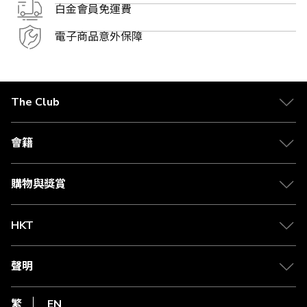
白金會員免運費
電子商品意外保障
The Club
關於 The Club
合作夥伴
會籍
Citi The Club 信用卡
會籍及專屬禮遇
媒體中心
賺取積分
購物與獎賞
兌換禮遇
物流與配送
Club 積分助手
Club Shopping 商品領取站
HKT
積分兌換
退款政策
csl.
常見問題
1010
聲明
在線客服
網上行
私隱聲明
HKT
繁
EN
使用條款