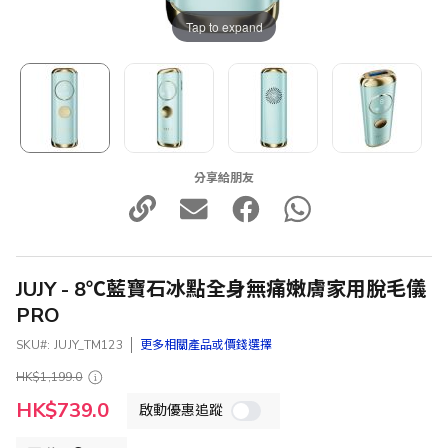
Tap to expand
分享給朋友
JUJY - 8℃藍寶石冰點全身無痛嫩膚家用脫毛儀
PRO
SKU
JUJY_TM123
更多相關產品或價錢選擇
HK$1,199.0
特
HK$739.0
啟動優惠追蹤
殊
價