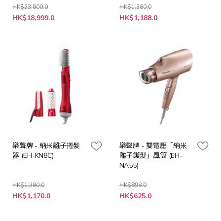
HK$23,800.0
HK$1,380.0
特
特
HK$18,999.0
HK$1,188.0
殊
殊
價
價
格
格
樂聲牌 - 納米離子捲髮
樂聲牌 - 雙電壓「納米
器 (EH-KN8C)
離子護髮」風筒 (EH-
NA55)
HK$1,380.0
HK$898.0
特
特
HK$1,170.0
HK$625.0
殊
殊
價
價
格
格