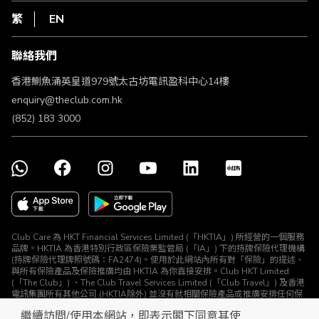
私隱聲明
HKT
繁
EN
使用條款
條款及細則
聯絡我們
不歧視及不騷擾聲明
認可牌照及通告
香港鰂魚涌英皇道979號太古坊電訊盈科中心14樓
enquiry@theclub.com.hk
(852) 183 3000
Club Care 為 HKT Financial Services Limited (「HKTIA」) 所經營的一個服務
品牌。HKTIA 為香港特別行政區保險業監管局 (「IA」) 下的持牌保險代理機構
(持牌保險代理牌照號碼：FA2474)。使用於此網站內所有對「保險」的提述、
與所有保險產品及保險推廣均由 HKTIA 為你直接安排。Club HKT Limited
(「The Club」) 、The Club Travel Services Limited (「Club Travel」) 及香港
電訊集團所有其他公司 (HKTIA除外) 並沒有就相關保險產品或推廣安排任何保
險合約或進行其他受規管活動 (定義見《保險業條例》)。
繼續訪問/使用本網站，即表示閣下同意其使