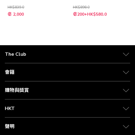
HK$839.0
HK$898.0
特
特
2,000
200+HK$580.0
殊
殊
價
價
格
格
The Club
關於 The Club
合作夥伴
會籍
Citi The Club 信用卡
會籍及專屬禮遇
媒體中心
賺取積分
購物與獎賞
兌換禮遇
物流與配送
Club 積分助手
Club Shopping 商品領取站
HKT
積分兌換
退款政策
csl.
常見問題
1010
聲明
在線客服
網上行