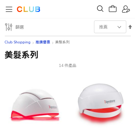
設
篩選
置
Club Shopping
推廣優惠
美髮系列
降
美髮系列
序
14
件產品
方
向