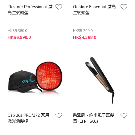
iRestore Professional 激
iRestore Essential 激光
光生髮頭盔
生髮頭盔
HK$9,380.0
HK$5,299.0
特
特
HK$6,999.0
HK$4,388.0
殊
殊
價
價
格
格
Capillus PRO/272 家用
樂聲牌 - 納米離子直髮
激光活髮帽
器 (EH-HS0E)