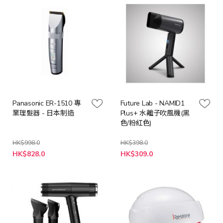
Panasonic ER-1510 專
Future Lab - NAMID1
業理髮器 - 日本制造
Plus+ 水離子吹風機(黑
色/粉紅色)
HK$998.0
HK$398.0
特
HK$828.0
HK$309.0
殊
價
格