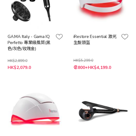
GA.MA Italy - Gama IQ
iRestore Essential 激光
Perfetto 專業級風筒(黑
生髮頭盔
色/灰色/玫瑰金)
HK$5,299.0
HK$2,899.0
特
HK$2,079.0
800+HK$4,199.0
殊
價
格