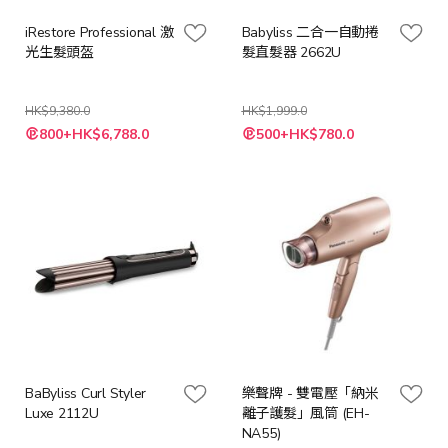
iRestore Professional 激
Babyliss 二合一自動捲
光生髮頭盔
髮直髮器 2662U
HK$9,380.0
HK$1,999.0
特
特
800+HK$6,788.0
500+HK$780.0
殊
殊
價
價
格
格
BaByliss Curl Styler
樂聲牌 - 雙電壓「納米
Luxe 2112U
離子護髮」風筒 (EH-
NA55)