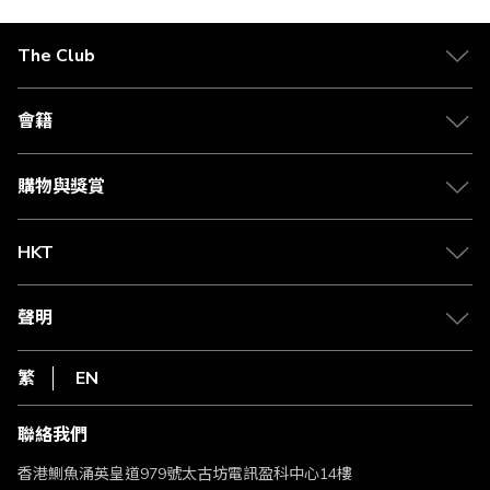
The Club
關於 The Club
合作夥伴
會籍
Citi The Club 信用卡
會籍及專屬禮遇
媒體中心
賺取積分
購物與獎賞
兌換禮遇
物流與配送
Club 積分助手
Club Shopping 商品領取站
HKT
積分兌換
退款政策
csl.
常見問題
1010
聲明
在線客服
網上行
私隱聲明
HKT
繁
EN
使用條款
條款及細則
聯絡我們
不歧視及不騷擾聲明
認可牌照及通告
香港鰂魚涌英皇道979號太古坊電訊盈科中心14樓