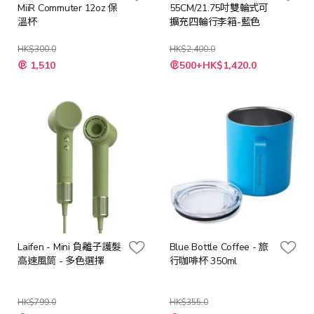
MiiR Commuter 12oz 保
55CM/21.75吋雙輪式可
溫杯
擴充四輪行李箱-藍色
HK$300.0
HK$2,400.0
特
特
1,510
500+HK$1,420.0
殊
殊
價
價
格
格
Laifen - Mini 負離子護髮
Blue Bottle Coffee - 旅
高速風筒 - 多色選擇
行咖啡杯 350ml
HK$799.0
HK$355.0
特