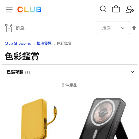
設
篩選
置
Club Shopping
推廣優惠
色彩鑑賞
降
色彩鑑賞
序
已選項目
方
8
件產品
向