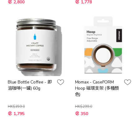
2,800
1,778
殊
價
格
Blue Bottle Coffee - 即
Momax - CaseFORM
溶咖啡(一罐) 60g
Hoop 磁環支架 (多種顏
色)
HK$359.0
HK$299.0
特
1,795
350
殊
價
格