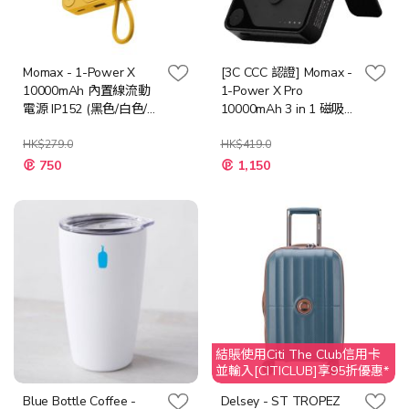
Momax - 1-Power X
[3C CCC 認證] Momax -
10000mAh 內置線流動
1-Power X Pro
電源 IP152 (黑色/白色/
10000mAh 3 in 1 磁吸流
黃色)
動電源 IP132HK (4色可
HK$279.0
選)
HK$419.0
750
1,150
結賬使用Citi The Club信用卡
並輸入[CITICLUB]享95折優惠*
Blue Bottle Coffee -
Delsey - ST TROPEZ