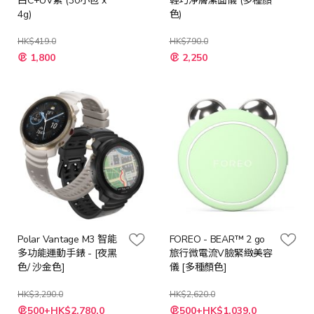
白C+UV素 (30小包 x
輕巧淨膚潔面儀 (多種顏
4g)
色)
HK$419.0
HK$790.0
特
1,800
2,250
殊
價
格
Polar Vantage M3 智能
FOREO - BEAR™ 2 go
多功能運動手錶 - [夜黑
旅行微電流V臉緊緻美容
色/ 沙金色]
儀 [多種顏色]
HK$3,290.0
HK$2,620.0
500+HK$2,780.0
500+HK$1,039.0