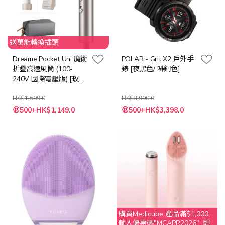
送萬能轉換插頭
Dreame Pocket Uni 魔術
POLAR - Grit X2 戶外手
折疊高速風筒 (100-
錶 [夜黑色/ 啡銅色]
240V 國際電壓版) [玫瑰
金/太空灰/鈦金色]
HK$1,699.0
HK$3,990.0
500+HK$1,149.0
500+HK$3,398.0
購買Medicube 產品滿$1,000,
輸入優惠碼"MCAPR2026", 即