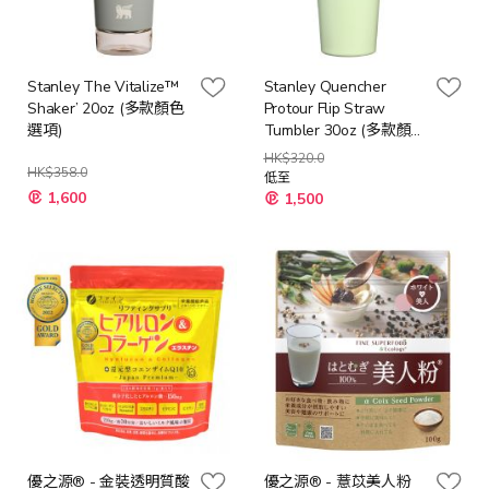
Stanley The Vitalize™
Stanley Quencher
Shaker’ 20oz (多款顏色
Protour Flip Straw
選項)
Tumbler 30oz (多款顏色
選項 )
HK$320.0
HK$358.0
低至
1,600
1,500
優之源® - 金裝透明質酸
優之源® - 薏苡美人粉