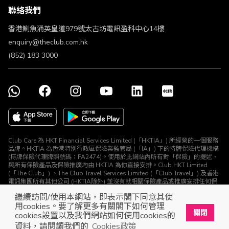
聯絡我們
不歧視及不騷擾聲明
認可牌照及通告
香港鰂魚涌英皇道979號太古坊電訊盈科中心14樓
enquiry@theclub.com.hk
(852) 183 3000
Club Care 為 HKT Financial Services Limited (「HKTIA」) 所經營的一個服務
品牌。HKTIA 為香港特別行政區保險業監管局 (「IA」) 下的持牌保險代理機構
(持牌保險代理牌照號碼：FA2474)。使用於此網站內所有對「保險」的提述、
與所有保險產品及保險推廣均由 HKTIA 為你直接安排。Club HKT Limited
(「The Club」) 、The Club Travel Services Limited (「Club Travel」) 及香港
電訊集團所有其他公司 (HKTIA除外) 並沒有就相關保險產品或推廣安排任何保
險合約或進行其他受規管活動 (定義見《保險業條例》)。
繼續訪問/使用本網站，即表示閣下同意其使
© The Club 2026. 保留所有權利
用cookies。要了解更多有關閣下如何管理
關閉
cookies設置以及我們網站如何使用cookies的
立即下載The Club手機app
開啟
資料，請閱讀我們的
Cookies政策
展開屬於你的獎賞之旅