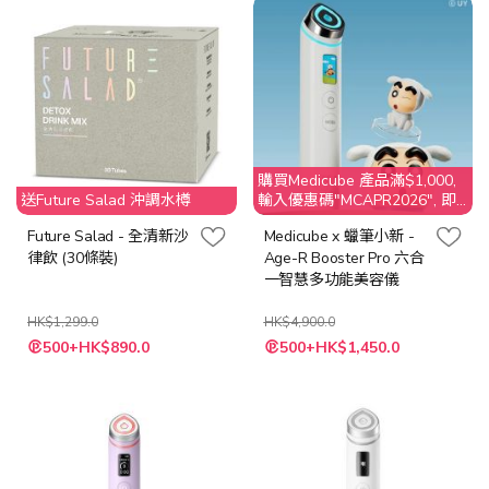
購買Medicube 產品滿$1,000,
送Future Salad 沖調水樽
輸入優惠碼"MCAPR2026", 即
享$50 折扣
Future Salad - 全清新沙
Medicube x 蠟筆小新 -
律飲 (30條裝)
Age-R Booster Pro 六合
一智慧多功能美容儀
HK$1,299.0
HK$4,900.0
特
特
500+HK$890.0
500+HK$1,450.0
殊
殊
價
價
格
格