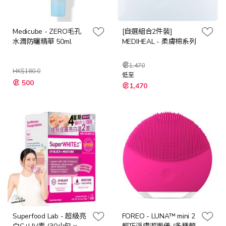
Medicube - ZERO毛孔
[自選組合2件裝]
水潤防曬精華 50ml
MEDIHEAL - 柔膚棉系列
1,470
HK$180.0
低至
特
500
1,470
殊
價
格
Superfood Lab - 超級亮
FOREO - LUNA™ mini 2