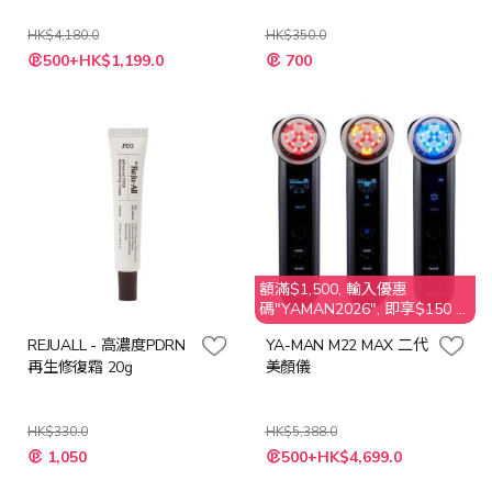
光超導精華15ml 2支裝
HK$4,180.0
HK$350.0
特
500+HK$1,199.0
700
殊
價
格
額滿$1,500, 輸入優惠
碼"YAMAN2026", 即享$150 折
扣
REJUALL - 高濃度PDRN
YA-MAN M22 MAX 二代
再生修復霜 20g
美顏儀
HK$330.0
HK$5,388.0
特
特
1,050
500+HK$4,699.0
殊
殊
價
價