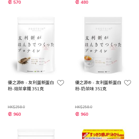
特
特
570
480
殊
殊
價
價
格
格
優之源® - 友利蛋新蛋白
優之源® - 友利蛋新蛋白
粉-焙茶拿鐵 351克
粉-奶茶味 351克
HK$258.0
HK$258.0
特
特
960
960
殊
殊
價
價
格
格