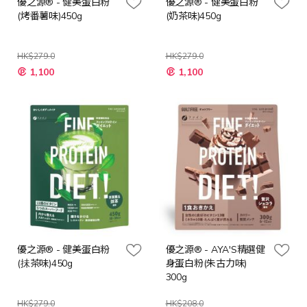
優之源® - 健美蛋白粉
優之源® - 健美蛋白粉
(烤番薯味)450g
(奶茶味)450g
HK$279.0
HK$279.0
特
特
1,100
1,100
殊
殊
價
價
格
格
優之源® - 健美蛋白粉
優之源® - AYA'S精選健
(抺茶味)450g
身蛋白粉(朱古力味)
300g
HK$279.0
HK$208.0