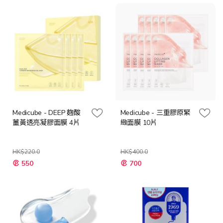
格
格
Medicube - DEEP 麴酸
Medicube - 三重膠原緊
薑黃透亮凝膠面膜 4片
緻面膜 10片
HK$220.0
HK$400.0
特
特
550
700
殊
殊
價
價
格
格