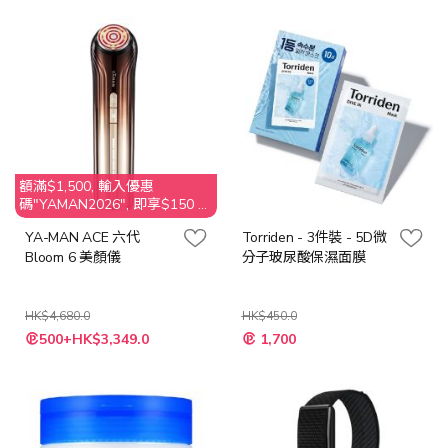
價
價
格
格
額滿$1,500, 輸入優惠
碼"YAMAN2026", 即享$150 折
扣
YA-MAN ACE 六代
Torriden - 3件裝 - 5D微
Bloom 6 美顏儀
分子玻尿酸保濕面膜
HK$4,680.0
HK$450.0
特
特
500+HK$3,349.0
1,700
殊
殊
價
價
格
格