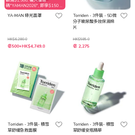
額滿$1,500, 輸入優惠
碼"YAMAN2026", 即享$150 折
扣
YA-MAN 綠光面罩
Torriden - 3件裝 - 5D微
分子玻尿酸多效保濕棉
片
HK$6,280.0
HK$585.0
特
特
500+HK$4,749.0
2,275
殊
殊
價
價
格
格
Torriden - 3件裝- 積雪
Torriden - 3件裝- 積雪
草舒緩急救面膜
草舒緩安瓶精華