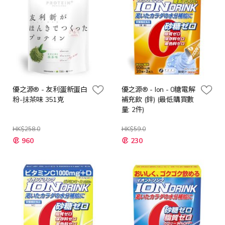
優之源® - 友利蛋新蛋白
優之源® - Ion - 0糖電解
粉-抺茶味 351克
補充飲 (鋅) (最低購買數
量: 2件)
HK$258.0
HK$59.0
特
特
960
230
殊
殊
價
價
格
格