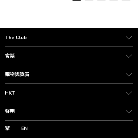
當
面
面
面
面
一
前
步
正
在
The Club
閱
關於 The Club
讀
合作夥伴
會籍
頁
Citi The Club 信用卡
會籍及專屬禮遇
媒體中心
賺取積分
購物與獎賞
兌換禮遇
物流與配送
Club 積分助手
Club Shopping 商品領取站
HKT
積分兌換
退款政策
csl.
常見問題
1010
聲明
在線客服
網上行
私隱聲明
HKT
繁
EN
使用條款
條款及細則