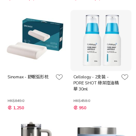
Sinomax - 舒眠弧形枕
Cellology - 2支裝 -
PORE SHOT 綠茶控油精
華 30ml
HK$849.0
HK$458.0
特
特
1,250
950
殊
殊
價
價
格
格