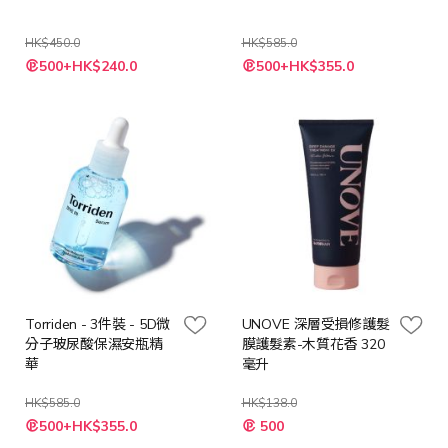
HK$450.0
HK$585.0
特
特
500+HK$240.0
500+HK$355.0
殊
殊
價
價
格
格
Torriden - 3件裝 - 5D微
UNOVE 深層受損修護髮
分子玻尿酸保濕安瓶精
膜護髮素-木質花香 320
華
毫升
HK$585.0
HK$138.0
特
特
500+HK$355.0
500
殊
殊