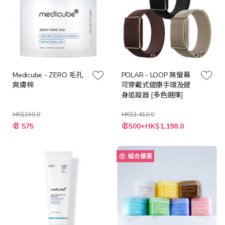
Medicube - ZERO 毛孔
POLAR - LOOP 無螢幕
爽膚棉
可穿戴式健康手環及健
身追蹤器 [多色選擇]
HK$150.0
HK$1,410.0
特
575
500+HK$1,198.0
殊
價
格
組合優惠