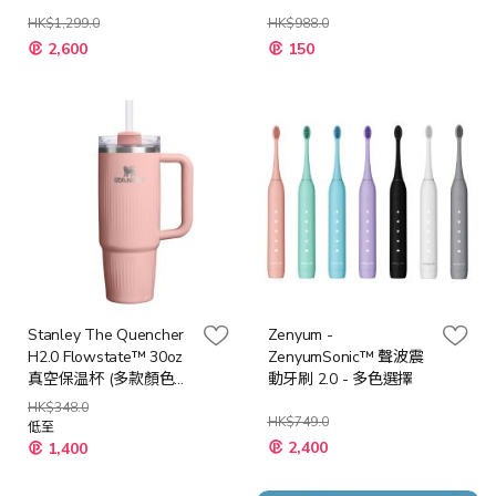
HK$1,299.0
HK$988.0
特
特
2,600
150
殊
殊
價
價
格
格
Stanley The Quencher
Zenyum -
H2.0 Flowstate™ 30oz
ZenyumSonic™ 聲波震
真空保温杯 (多款顏色選
動牙刷 2.0 - 多色選擇
項)
HK$348.0
HK$749.0
低至
2,400
1,400