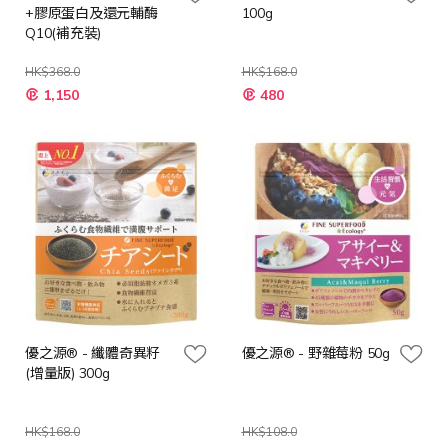
+膠原蛋白及還元輔酶
100g
Q10(補充裝)
HK$368.0
HK$168.0
特
特
1,150
480
殊
殊
價
價
格
格
優之源® - 纖體奇異籽
優之源® - 野雜莓粉 50g
(增量版) 300g
HK$168.0
HK$108.0