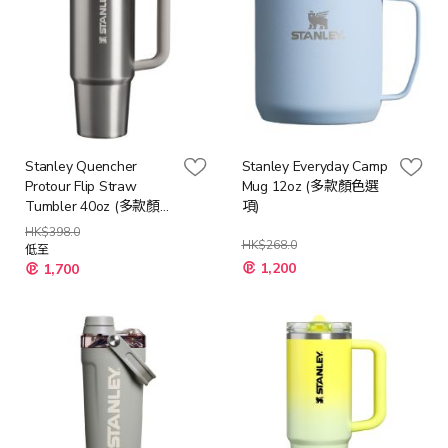
Stanley Quencher
Stanley Everyday Camp
Protour Flip Straw
Mug 12oz (多款顏色選
Tumbler 40oz (多款顏色
項)
選項)
HK$398.0
HK$268.0
低至
1,200
1,700