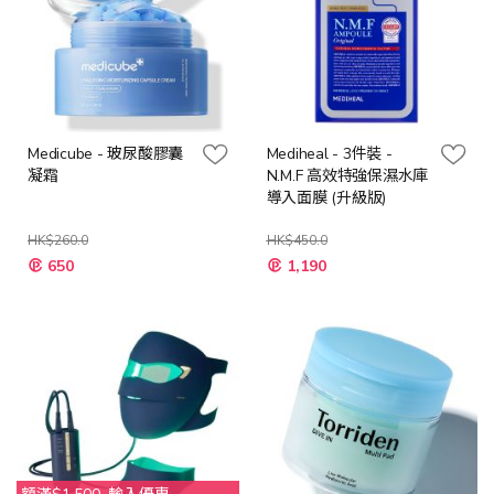
Medicube - 玻尿酸膠囊
Mediheal - 3件裝 -
凝霜
N.M.F 高效特強保濕水庫
導入面膜 (升級版)
HK$260.0
HK$450.0
特
特
650
1,190
殊
殊
價
價
格
格