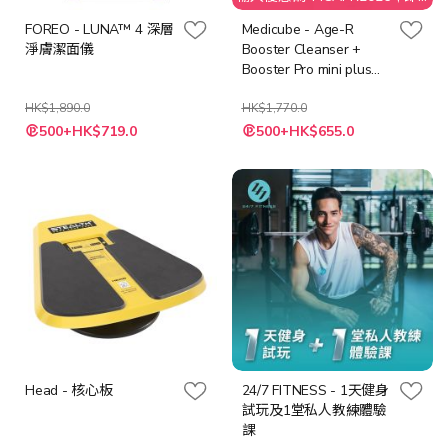
享$50 折扣
FOREO - LUNA™ 4 深層
Medicube - Age-R
淨膚潔面儀
Booster Cleanser +
Booster Pro mini plus
[粉紅色 / 米色]
HK$1,890.0
HK$1,770.0
500+HK$719.0
500+HK$655.0
Head - 核心板
24/7 FITNESS - 1天健身
試玩及1堂私人教練體驗
課