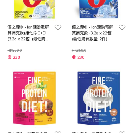
優之源® - Ion運動電解
優之源® - Ion運動電解
質補充飲(維他命C+D)
質補充飲 (3.2g x 22包)
(3.2g x 22包) (最低購買
(最低購買數量: 2件)
數量: 2件)
HK$59.0
HK$59.0
特
特
230
230
殊
殊
價
價
格
格