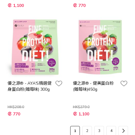
特
特
1,100
770
殊
殊
價
價
格
格
優之源® - AYA'S精選健
優之源® - 健美蛋白粉
身蛋白粉(雜莓味) 300g
(雜莓味)450g
HK$208.0
HK$279.0
特
特
770
1,100
殊
殊
價
價
格
格
頁
您
頁
頁
頁
頁
下
1
2
3
4
面