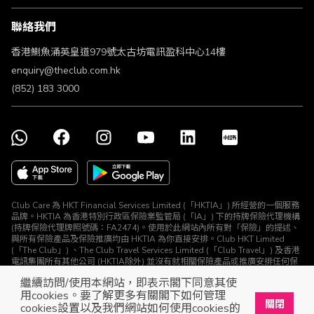
條款及細則
聯絡我們
不歧視及不騷擾聲明
認可牌照及通告
香港鰂魚涌英皇道979號太古坊電訊盈科中心14樓
enquiry@theclub.com.hk
(852) 183 3000
Club Care 為 HKT Financial Services Limited (「HKTIA」) 所經營的一個服務
品牌。HKTIA 為香港特別行政區保險業監管局 (「IA」) 下的持牌保險代理機構
(持牌保險代理牌照號碼：FA2474)。使用於此網站內所有對「保險」的提述、
與所有保險產品及保險推廣均由 HKTIA 為你直接安排。Club HKT Limited
(「The Club」) 、The Club Travel Services Limited (「Club Travel」) 及香港
電訊集團所有其他公司 (HKTIA除外) 並沒有就相關保險產品或推廣安排任何保
險合約或進行其他受規管活動 (定義見《保險業條例》)。
繼續訪問/使用本網站，即表示閣下同意其使
© The Club 2026. 保留所有權利
用cookies。要了解更多有關閣下如何管理
關閉
cookies設置以及我們網站如何使用cookies的
立即下載The Club手機app