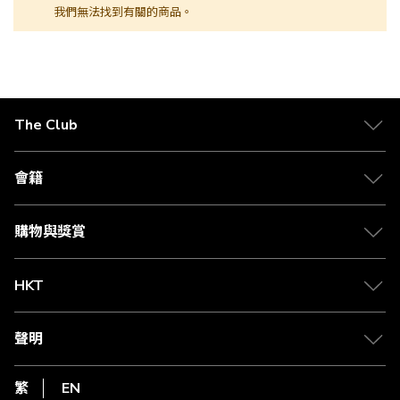
我們無法找到有關的商品。
The Club
關於 The Club
合作夥伴
會籍
Citi The Club 信用卡
會籍及專屬禮遇
媒體中心
賺取積分
購物與獎賞
兌換禮遇
物流與配送
Club 積分助手
Club Shopping 商品領取站
HKT
積分兌換
退款政策
csl.
常見問題
1010
聲明
在線客服
網上行
私隱聲明
HKT
繁
EN
使用條款