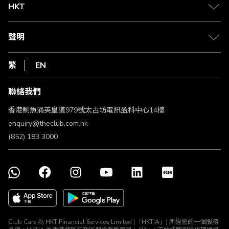
Club 積分助手
Club Shopping 商品領取站
HKT
積分兌換
退款政策
csl.
常見問題
1010
聲明
在線客服
網上行
私隱聲明
HKT
繁
EN
使用條款
條款及細則
聯絡我們
不歧視及不騷擾聲明
認可牌照及通告
香港鰂魚涌英皇道979號太古坊電訊盈科中心14樓
enquiry@theclub.com.hk
(852) 183 3000
Club Care 為 HKT Financial Services Limited (「HKTIA」) 所經營的一個服務