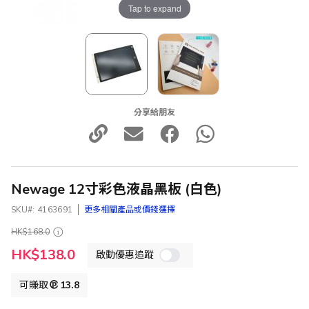
Tap to expand
分享給朋友
Newage 12寸彩色液晶黑板 (白色)
SKU
4163691
更多相關產品或價錢選擇
HK$168.0
特
HK$138.0
啟動優惠追蹤
殊
價
格
可賺取
13.8