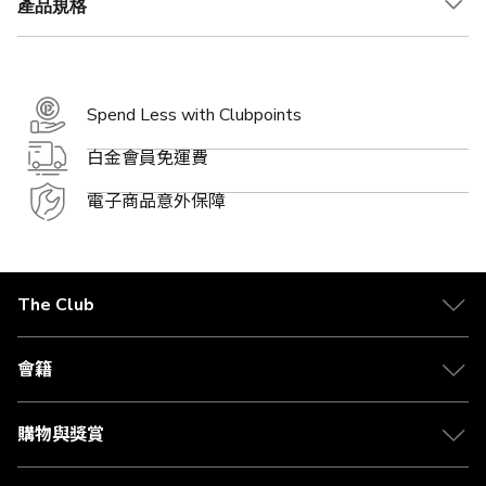
產品規格
Spend Less with Clubpoints
白金會員免運費
電子商品意外保障
The Club
關於 The Club
合作夥伴
會籍
Citi The Club 信用卡
會籍及專屬禮遇
媒體中心
賺取積分
購物與獎賞
兌換禮遇
物流與配送