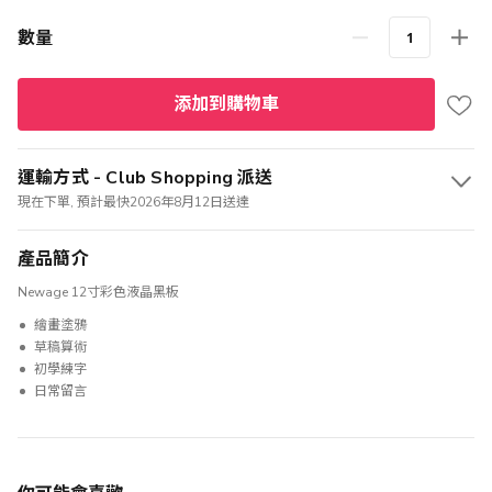
數量
添加到購物車
運輸方式 - Club Shopping 派送
現在下單, 預計最快2026年8月12日送達
產品簡介
Newage 12寸彩色液晶黑板
繪畫塗鴉
草稿算術
初學練字
日常留言