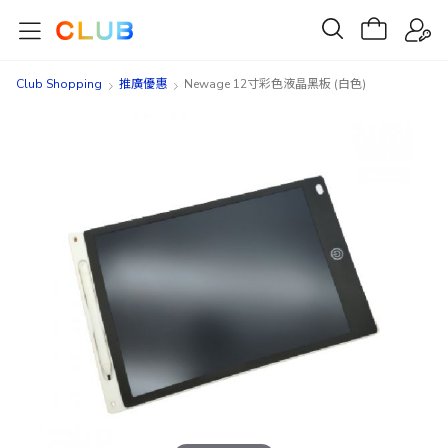
Club Shopping
推廣優惠
Newage 12寸彩色液晶黑板 (白色)
Skip
Skip
to
to
the
the
end
beginning
of
of
the
the
images
images
gallery
gallery