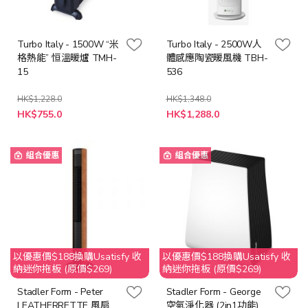
Turbo Italy - 1500W “米
Turbo Italy - 2500W人
格熱能” 恒溫暖爐 TMH-
體感應陶瓷暖風機 TBH-
15
536
HK$1,228.0
HK$1,348.0
特
特
HK$755.0
HK$1,288.0
殊
殊
價
價
格
格
組合優惠
組合優惠
以優惠價$188換購Usatisfy 收
以優惠價$188換購Usatisfy 收
納迷你拖板 (原價$269)
納迷你拖板 (原價$269)
Stadler Form - Peter
Stadler Form - George
LEATHERRETTE 風扇
空氣淨化器 (2in1功能)