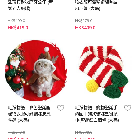
聲玩具耐咬磨牙公仔 (聖
物衣服可愛聖誕貓咪披
誕老人飛碟)
風斗篷 (大碼)
HK$499.0
HK$579.0
特
特
HK$419.0
HK$409.0
殊
殊
價
價
格
格
毛孩物語 - 啡色聖誕鹿
毛孩物語 - 寵物聖誕手
寵物衣服可愛貓咪披風
織圍巾狗狗貓咪聖誕頸
斗篷 (大碼)
巾(聖誕紅白間條 (大碼)
HK$579.0
HK$579.0
特
特