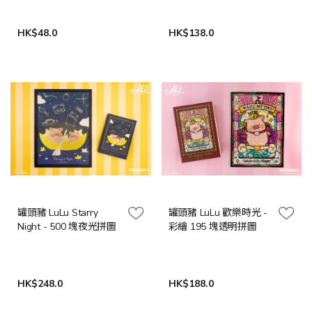
HK$48.0
HK$138.0
罐頭豬 LuLu Starry
罐頭豬 LuLu 歡樂時光 -
Night - 500 塊夜光拼圖
彩繪 195 塊透明拼圖
HK$248.0
HK$188.0