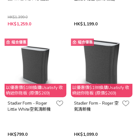
HK$1,399.0
特
HK$1,259.0
HK$1,199.0
殊
價
格
組合優惠
組合優惠
以優惠價$188換購Usatisfy 收
以優惠價$188換購Usatisfy 收
納迷你拖板 (原價$269)
納迷你拖板 (原價$269)
Stadler Form - Roger
Stadler Form - Roger 空
Little White空氣清新機
氣清新機
HK$799.0
HK$1,099.0