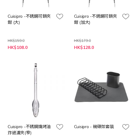
Cuisipro -不銹鋼可鎖夾
Cuisipro -不銹鋼可鎖夾
鉗 (大)
鉗 (加大)
HK$159.0
HK$179.0
特
特
HK$108.0
HK$128.0
殊
殊
價
價
格
格
Cuisipro -不銹鋼燒烤油
Cuisipro - 碗碟架套裝
炸過濾夾(窄)