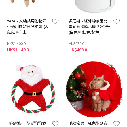
zeze - 人貓共用動物四
多尼斯 - 紅外線感應充
季通用換鞋凳仔貓窩 (大
電式寵物飲水機 2.2公升
象象鼻向上)
(白色/粉紅色/綠色)
HK$1,400.0
HK$575.0
特
HK$1,149.0
HK$460.0
殊
價
格
毛孩物語 - 聖誕狗狗發
毛孩物語 - 紅色聖誕寵