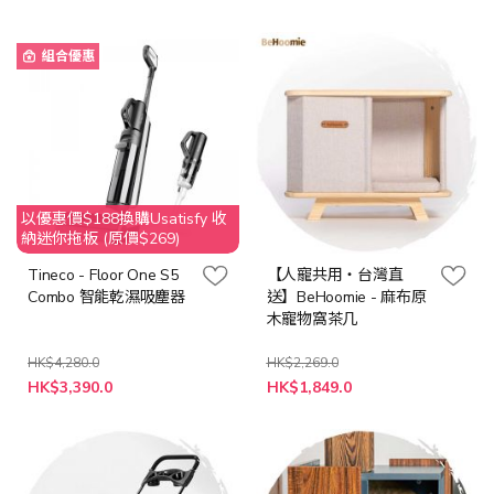
組合優惠
以優惠價$188換購Usatisfy 收
納迷你拖板 (原價$269)
Tineco - Floor One S5
【人寵共用・台灣直
Combo 智能乾濕吸塵器
送】BeHoomie - 麻布原
木寵物窩茶几
HK$4,280.0
HK$2,269.0
特
特
HK$3,390.0
HK$1,849.0
殊
殊
價
價
格
格