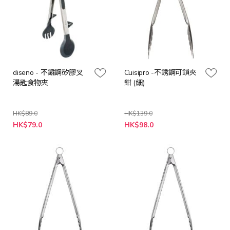
diseno - 不鏽鋼矽膠叉
Cuisipro -不銹鋼可鎖夾
湯匙食物夾
鉗 (細)
HK$89.0
HK$139.0
特
特
HK$79.0
HK$98.0
殊
殊
價
價
格
格