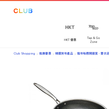
Tap & Go
HKT 優惠
Zone
Club Shopping
推廣優惠
精選賀年產品
龍年每週開運賞​ - 豐衣
Skip
Skip
to
to
the
the
end
beginning
of
of
the
the
images
images
gallery
gallery