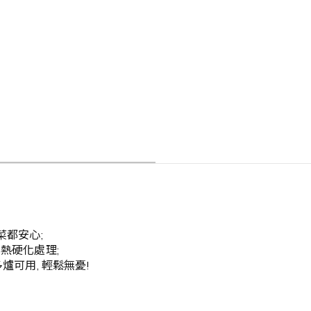
菜都安心;
熱硬化處理;
爐可用, 輕鬆無憂!