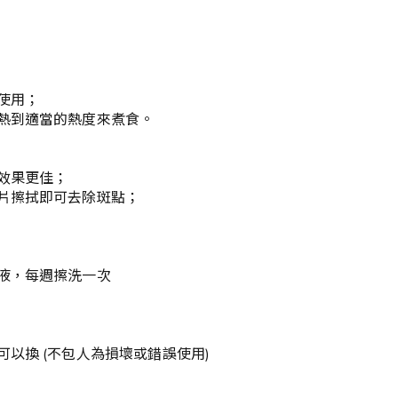
使用；
熱到適當的熱度來煮食。
效果更佳；
片擦拭即可去除斑點；
液，每週擦洗一次
以換 (不包人為損壞或錯誤使用)