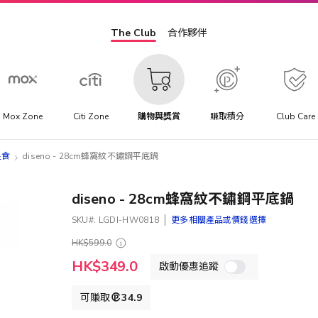
The Club
合作夥伴
Mox Zone
Citi Zone
購物與獎賞
賺取積分
Club Care
足食
diseno - 28cm蜂窩紋不鏽鋼平底鍋
diseno - 28cm蜂窩紋不鏽鋼平底鍋
SKU
LGDI-HW0818
更多相關產品或價錢選擇
HK$599.0
特
HK$349.0
啟動優惠追蹤
殊
價
格
可賺取
34.9