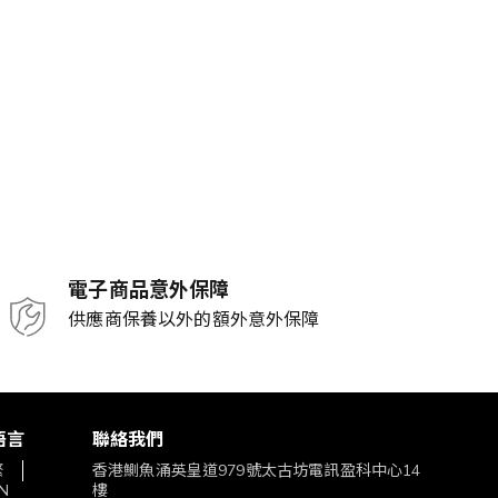
電子商品意外保障
供應商保養以外的額外意外保障
語言
聯絡我們
繁
香港鰂魚涌英皇道979號太古坊電訊盈科中心14
N
樓