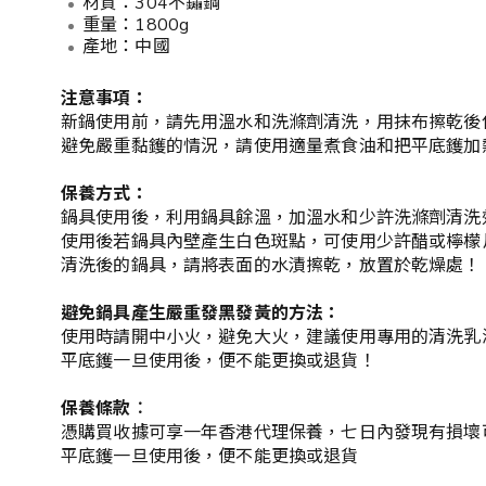
材質：304不鏽鋼
重量：1800g
產地：中國
注意事項：
新鍋使用前，請先用溫水和洗滌劑清洗，用抹布擦乾後
避免嚴重黏鑊的情況，請使用適量煮食油和把平底鑊加
保養方式：
鍋具使用後，利用鍋具餘溫，加溫水和少許洗滌劑清洗
使用後若鍋具內壁產生白色斑點，可使用少許醋或檸檬
清洗後的鍋具，請將表面的水漬擦乾，放置於乾燥處！
避免鍋具產生嚴重發黑發黃的方法：
使用時請開中小火，避免大火，建議使用專用的清洗乳
平底鑊一旦使用後，便不能更換或退貨！
保養條款︰
憑購買收據可享一年香港代理保養，七日內發現有損壞可
平底鑊一旦使用後，便不能更換或退貨