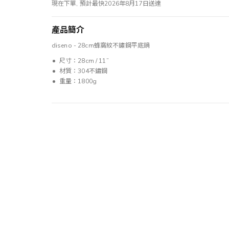
現在下單, 預計最快2026年8月17日送達
產品簡介
diseno - 28cm蜂窩紋不鏽鋼平底鍋
尺寸：28cm / 11”
材質：304不鏽鋼
重量：1800g