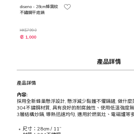
diseno - 28cm蜂窩紋
不鏽鋼平底鍋
HK$799.0
特
1,000
殊
價
格
產品詳情
產品詳情
內容:
採用全新蜂巢懸浮設計, 懸浮減少黏鑊不懼鍋鏟, 做什麼
304不鏽鋼材質, 具有良好的耐腐蝕性、使用低溫強度無
3層結構炒鍋, 導熱迅速均勻, 適用於燃氣灶、電磁爐等多
尺寸：28cm / 11”