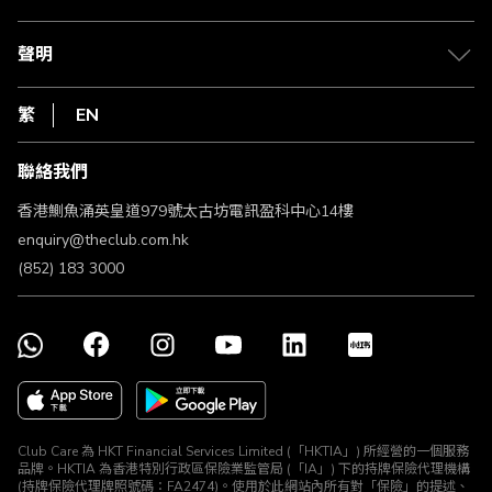
積分兌換
退款政策
csl.
常見問題
1010
聲明
在線客服
網上行
私隱聲明
HKT
繁
EN
使用條款
條款及細則
聯絡我們
不歧視及不騷擾聲明
認可牌照及通告
香港鰂魚涌英皇道979號太古坊電訊盈科中心14樓
enquiry@theclub.com.hk
(852) 183 3000
Club Care 為 HKT Financial Services Limited (「HKTIA」) 所經營的一個服務
品牌。HKTIA 為香港特別行政區保險業監管局 (「IA」) 下的持牌保險代理機構
(持牌保險代理牌照號碼：FA2474)。使用於此網站內所有對「保險」的提述、