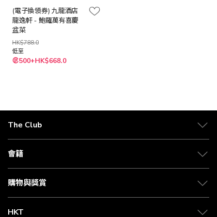
(電子換領券) 九龍酒店
龍逸軒 - 鮑羅萬有喜慶
盆菜
HK$788.0
低至
500+HK$668.0
The Club
關於 The Club
合作夥伴
會籍
Citi The Club 信用卡
會籍及專屬禮遇
媒體中心
賺取積分
購物與獎賞
兌換禮遇
物流與配送
Club 積分助手
Club Shopping 商品領取站
HKT