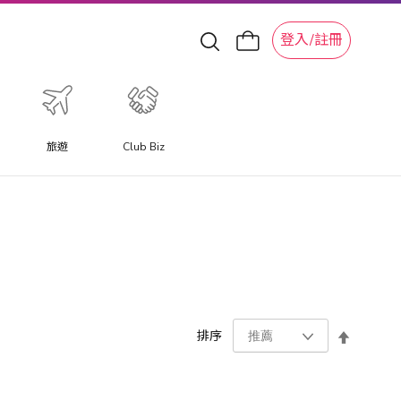
登入/註冊
旅遊
Club Biz
設
排序
置
降
序
方