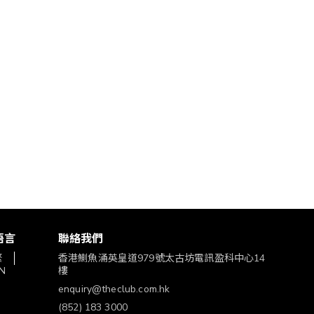
語言
聯絡我們
繁
香港鰂魚涌英皇道979號太古坊電訊盈科中心14
N
樓
enquiry@theclub.com.hk
(852) 183 3000