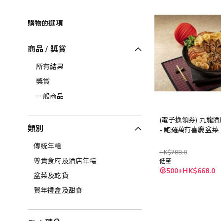
購物的選項
商品 / 獎賞
所有結果
獎賞
一般商品
(電子換領券) 九龍
類別
- 鮑羅萬有喜慶盆菜
傳統年糕
HK$788.0
尊貴食府及酒店年糕
低至
500+HK$668.0
盆菜及乾貨
賀年禮盒及甜食