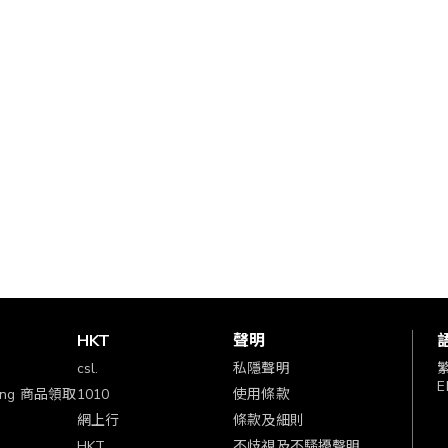
賞
HKT
聲明
csl.
私隱聲明
E
ping 商品領取
1010
使用條款
網上行
條款及細則
HKT
不歧視及不騷擾聲明