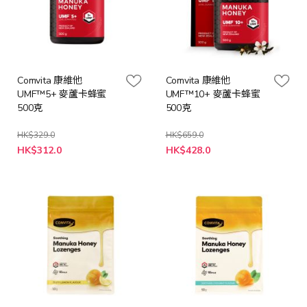
Comvita 康維他
Comvita 康維他
UMF™5+ 麥蘆卡蜂蜜
UMF™10+ 麥蘆卡蜂蜜
500克
500克
HK$329.0
HK$659.0
特
特
HK$312.0
HK$428.0
殊
殊
價
價
格
格