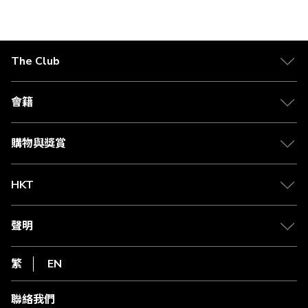
The Club
關於 The Club
合作夥伴
會籍
Citi The Club 信用卡
會籍及專屬禮遇
媒體中心
賺取積分
購物與獎賞
兌換禮遇
物流與配送
Club 積分助手
Club Shopping 商品領取站
HKT
積分兌換
退款政策
csl.
常見問題
1010
聲明
在線客服
網上行
私隱聲明
HKT
繁
EN
使用條款
條款及細則
聯絡我們
不歧視及不騷擾聲明