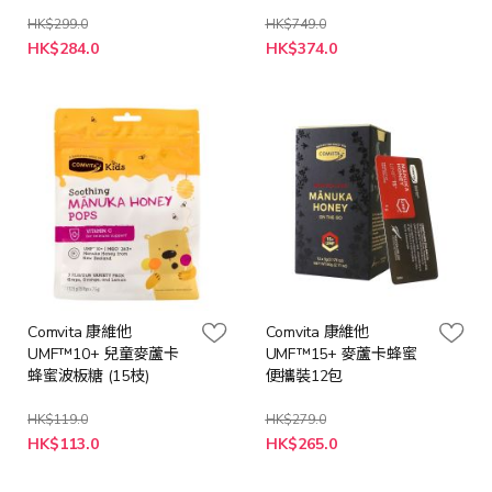
HK$299.0
HK$749.0
特
特
HK$284.0
HK$374.0
殊
殊
價
價
格
格
Comvita 康維他
Comvita 康維他
UMF™10+ 兒童麥蘆卡
UMF™15+ 麥蘆卡蜂蜜
蜂蜜波板糖 (15枝)
便攜裝12包
HK$119.0
HK$279.0
特
特
HK$113.0
HK$265.0
殊
殊
價
價
格
格