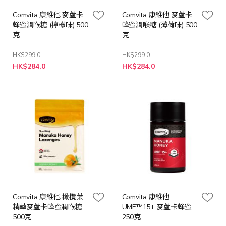
Comvita 康維他 麥蘆卡
Comvita 康維他 麥蘆卡
蜂蜜潤喉糖 (檸檬味) 500
蜂蜜潤喉糖 (薄荷味) 500
克
克
HK$299.0
HK$299.0
特
特
HK$284.0
HK$284.0
殊
殊
價
價
格
格
Comvita 康維他 橄欖葉
Comvita 康維他
精華麥蘆卡蜂蜜潤喉糖
UMF™15+ 麥蘆卡蜂蜜
500克
250克