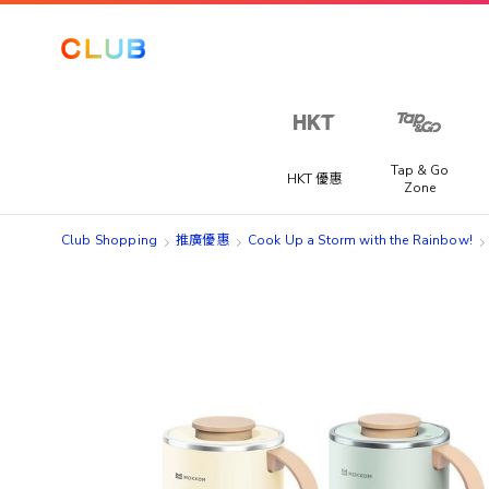
Tap & Go
HKT 優惠
Zone
Club Shopping
推廣優惠
Cook Up a Storm with the Rainbow!
Skip
Skip
to
to
the
the
end
beginning
of
of
the
the
images
images
gallery
gallery