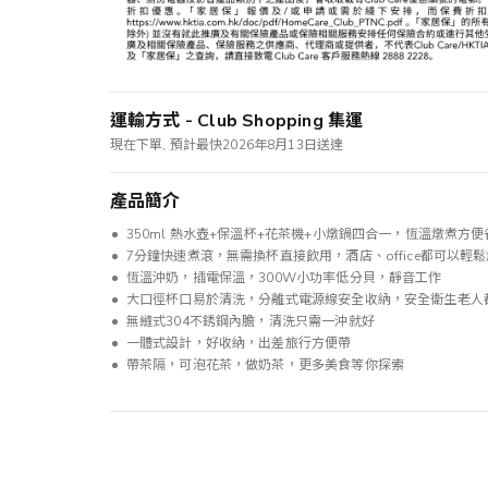
運輸方式 - Club Shopping 集運
現在下單, 預計最快2026年8月13日送達
產品簡介
350ml 熱水壺+保溫杯+花茶機+小燉鍋四合一，恆溫燉煮方
7分鐘快速煮滾，無需換杯直接飲用，酒店、office都可以輕
恆溫沖奶，插電保溫，300W小功率低分貝，靜音工作
大口徑杯口易於清洗，分離式電源線安全收納，安全衛生老人
無縫式304不銹鋼內膽，清洗只需一沖就好
一體式設計，好收納，出差旅行方便帶
帶茶隔，可泡花茶，做奶茶，更多美食等你探索