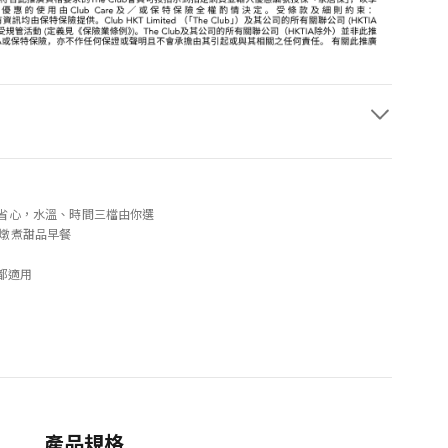
便省心，水溫、時間三檔由你選
鬆燉煮甜品早餐
都適用
產品規格