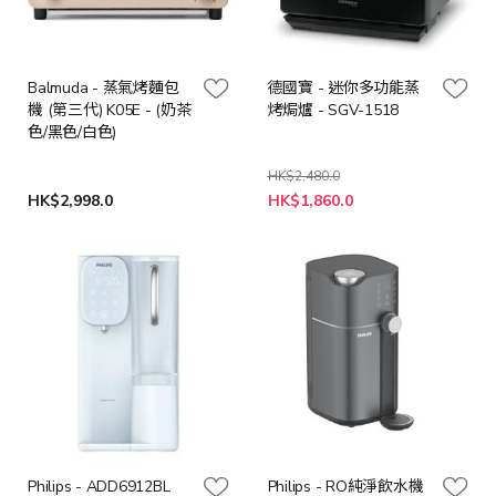
Balmuda - 蒸氣烤麵包
德國寶 - 迷你多功能蒸
機 (第三代) K05E - (奶茶
烤焗爐 - SGV-1518
色/黑色/白色)
HK$2,480.0
特
HK$2,998.0
HK$1,860.0
殊
價
格
Philips - ADD6912BL
Philips - RO純淨飲水機