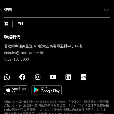
退款政策
csl.
常見問題
1010
聲明
在線客服
網上行
私隱聲明
HKT
繁
EN
使用條款
條款及細則
聯絡我們
不歧視及不騷擾聲明
認可牌照及通告
香港鰂魚涌英皇道979號太古坊電訊盈科中心14樓
enquiry@theclub.com.hk
(852) 183 3000
Club Care 為 HKT Financial Services Limited (「HKTIA」) 所經營的一個服務
品牌。HKTIA 為香港特別行政區保險業監管局 (「IA」) 下的持牌保險代理機構
(持牌保險代理牌照號碼：FA2474)。使用於此網站內所有對「保險」的提述、