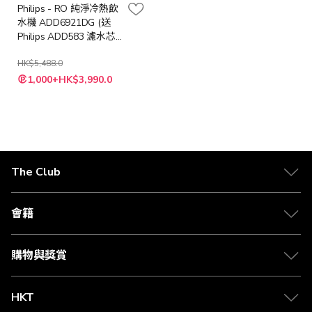
Philips - RO 純淨冷熱飲
水機 ADD6921DG (送
Philips ADD583 濾水芯
(價值: $998))
HK$5,488.0
特
1,000+HK$3,990.0
殊
價
格
The Club
關於 The Club
合作夥伴
會籍
Citi The Club 信用卡
會籍及專屬禮遇
媒體中心
賺取積分
購物與獎賞
兌換禮遇
物流與配送
Club 積分助手
Club Shopping 商品領取站
HKT
積分兌換