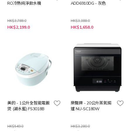
RO冷熱純淨飲水機
ADD6910DG - 灰色
HK$3,788.0
HK$3,388.0
特
特
HK$2,199.0
HK$1,658.0
殊
殊
價
價
格
格
美的 - 1公升全智能電飯
樂聲牌 - 20公升蒸氣焗
煲 (湖水藍) FS3018B
爐 NU-SC180W
HK$549.0
HK$3,280.0