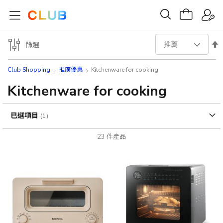
設
篩選
置
Club Shopping
推廣優惠
Kitchenware for cooking
降
Kitchenware for cooking
序
已選項目
方
23
件產品
向