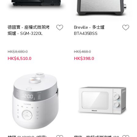
德國寶 - 座檯式微蒸烤
Breville - 多士爐
焗爐 - SGM-3220L
BTA435BSS
HK$8,680.0
HK$468.0
特
特
HK$6,510.0
HK$398.0
殊
殊
價
價
格
格