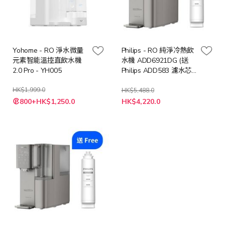
Yohome - RO 淨水微量
Philips - RO 純淨冷熱飲
元素智能溫控直飲水機
水機 ADD6921DG (送
2.0 Pro - YH005
Philips ADD583 濾水芯
(價值: $998))
HK$1,999.0
HK$5,488.0
特
特
800+HK$1,250.0
HK$4,220.0
殊
殊
價
價
格
格