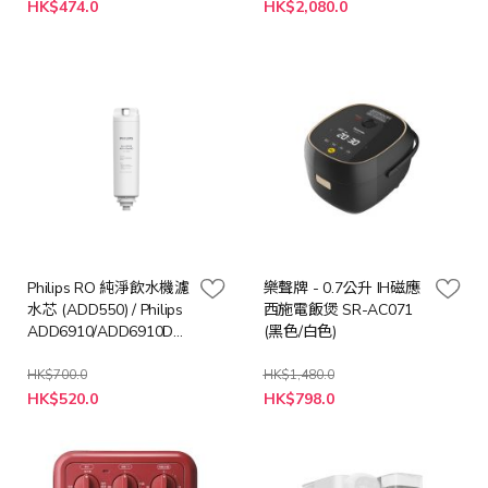
特
特
HK$474.0
HK$2,080.0
殊
殊
價
價
格
格
Philips RO 純淨飲水機濾
樂聲牌 - 0.7公升 IH磁應
水芯 (ADD550) / Philips
西施電飯煲 SR-AC071
ADD6910/ADD6910DG
(黑色/白色)
專用 [預計送貨時間: 10-
21 工作天]
HK$700.0
HK$1,480.0
特
HK$520.0
HK$798.0
殊
價
格