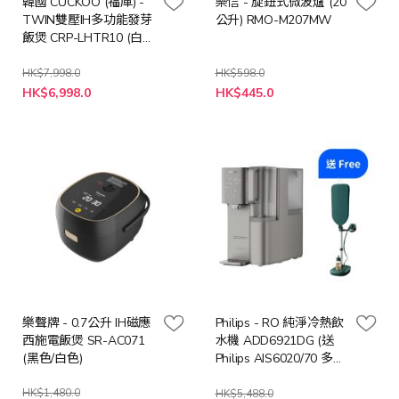
韓國 CUCKOO (福庫) -
樂信 - 旋鈕式微波爐 (20
TWIN雙壓IH多功能發芽
公升) RMO-M207MW
飯煲 CRP-LHTR10 (白
色)
HK$7,998.0
HK$598.0
特
特
HK$6,998.0
HK$445.0
殊
殊
價
價
格
格
樂聲牌 - 0.7公升 IH磁應
Philips - RO 純淨冷熱飲
西施電飯煲 SR-AC071
水機 ADD6921DG (送
(黑色/白色)
Philips AIS6020/70 多合
一熨燙解決方案 (價值:
HK$1,480.0
$2698))
HK$5,488.0