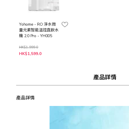
Yohome - RO 淨水微
量元素智能溫控直飲水
機 2.0 Pro - YH005
HK$1,999.0
特
HK$1,599.0
殊
價
格
產品詳情
產品詳情