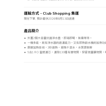
運輸方式 - Club Shopping 集運
現在下單, 預計最快2026年8月13日送達
產品簡介
外置2個大容量抗菌淨水壺，即渴即喝，無需等待。
一機多能，既有淨水器的過濾能力，又有即熱飲水機的加熱功
厚膜加熱技術，3秒速熱，避免千滾水，水質更新鮮
5合1 RO 富鍶濾芯，濾除130種有害物質，保留微量礦物質