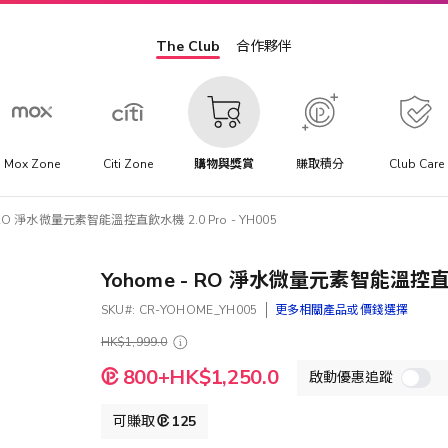
The Club
合作夥伴
Mox Zone
Citi Zone
購物與獎賞
賺取積分
Club Care
 RO 淨水微量元素智能溫控直飲水機 2.0 Pro - YH005
Yohome - RO 淨水微量元素智能溫控直飲水
SKU
CR-YOHOME_YH005
更多相關產品或價錢選擇
HK$1,999.0
特
800+HK$1,250.0
啟動優惠追蹤
殊
價
格
可賺取
125