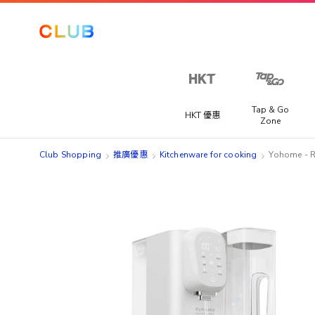
Tap & Go
HKT 優惠
Zone
Club Shopping
推廣優惠
Kitchenware for cooking
Yohome -
Skip
Skip
to
to
the
the
end
beginning
of
of
the
the
images
images
gallery
gallery