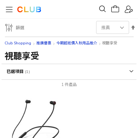
設
篩選
置
Club Shopping
推廣優惠
今期超抵價入秋用品推介
視聽享受
降
視聽享受
序
已選項目
方
1
件產品
向