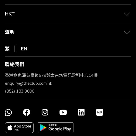
兌換禮遇
物流與配送
Club 積分助手
Club Shopping 商品領取站
HKT
積分兌換
退款政策
csl.
常見問題
1010
聲明
在線客服
網上行
私隱聲明
HKT
繁
EN
使用條款
條款及細則
聯絡我們
不歧視及不騷擾聲明
認可牌照及通告
香港鰂魚涌英皇道979號太古坊電訊盈科中心14樓
enquiry@theclub.com.hk
(852) 183 3000