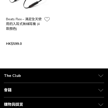
Beats Flex – 滿足全天使
用的入耳式無線耳機 (4
款顏色)
HK$599.0
The Club
關於 The Club
合作夥伴
會籍
Citi The Club 信用卡
會籍及專屬禮遇
媒體中心
賺取積分
購物與獎賞