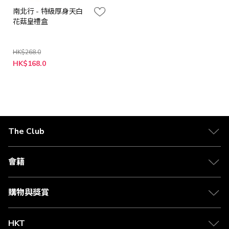
南北行 - 特級厚身天白
花菇皇禮盒
HK$268.0
特
HK$168.0
殊
價
格
The Club
關於 The Club
合作夥伴
會籍
Citi The Club 信用卡
會籍及專屬禮遇
媒體中心
賺取積分
購物與獎賞
兌換禮遇
物流與配送
Club 積分助手
Club Shopping 商品領取站
HKT