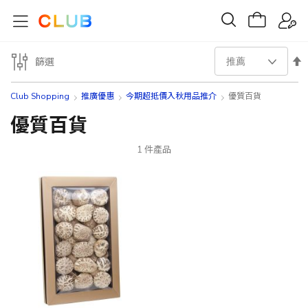
設
篩選
置
Club Shopping
推廣優惠
今期超抵價入秋用品推介
優質百貨
降
優質百貨
序
1
件產品
方
向