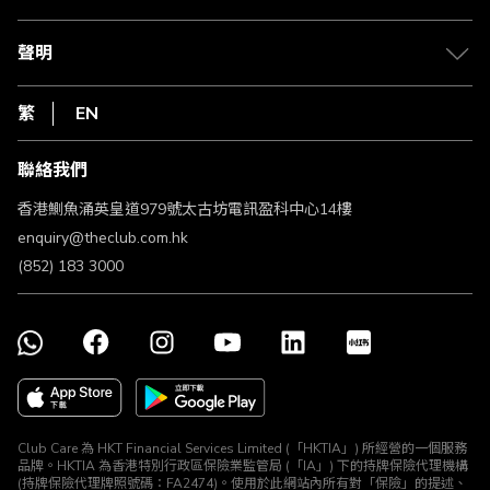
積分兌換
退款政策
csl.
常見問題
1010
聲明
在線客服
網上行
私隱聲明
HKT
繁
EN
使用條款
條款及細則
聯絡我們
不歧視及不騷擾聲明
認可牌照及通告
香港鰂魚涌英皇道979號太古坊電訊盈科中心14樓
enquiry@theclub.com.hk
(852) 183 3000
Club Care 為 HKT Financial Services Limited (「HKTIA」) 所經營的一個服務
品牌。HKTIA 為香港特別行政區保險業監管局 (「IA」) 下的持牌保險代理機構
(持牌保險代理牌照號碼：FA2474)。使用於此網站內所有對「保險」的提述、