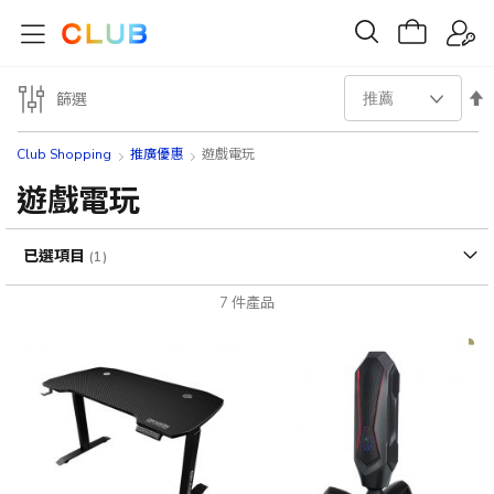
設
篩選
置
Club Shopping
推廣優惠
遊戲電玩
降
遊戲電玩
序
已選項目
方
7
件產品
向