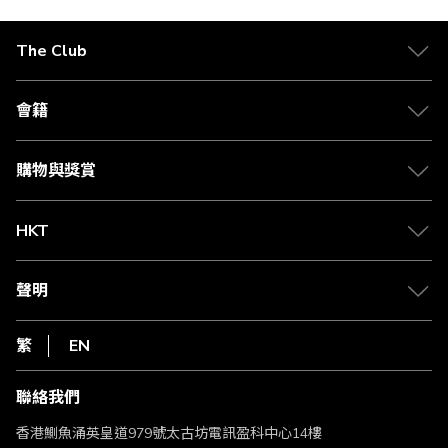
The Club
關於 The Club
合作夥伴
會籍
Citi The Club 信用卡
會籍及專屬禮遇
媒體中心
賺取積分
購物與獎賞
兌換禮遇
物流與配送
Club 積分助手
Club Shopping 商品領取站
HKT
積分兌換
退款政策
csl.
常見問題
1010
聲明
在線客服
網上行
私隱聲明
HKT
繁
EN
使用條款
條款及細則
聯絡我們
不歧視及不騷擾聲明
認可牌照及通告
香港鰂魚涌英皇道979號太古坊電訊盈科中心14樓