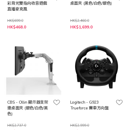
彩背光雙指向收音遊戲
桌面夾 (黑色/白色/銀色)
直播麥克風
HK$699.0
HK$2,460.0
特
HK$468.0
HK$1,699.0
殊
價
格
CBS - Ollin 顯示器支架
Logitech - G923
連桌面夾 (銀色/白色/黑
Trueforce 賽車方向盤
色)
HK$2,737.0
HK$2,999.0