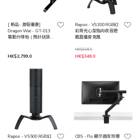
[ 新品- 激筍優惠]
Rapoo - VS300 RGB幻
Dragon War - GT-013
彩背光心型指向收音遊
電動升降枱 ( 預計送貨
戲直播麥克風
日期:下單後14-30日)
HK$538.0
特
HK$2,799.0
HK$348.0
殊
價
格
Rapoo - VS500 RGB幻
CBS - Flo 顯示器支架連