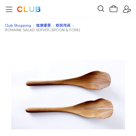
Club Shopping
推廣優惠
廚房用具
ROMAINE SALAD SERVER (SPOON & FORK)
Skip
Skip
to
to
the
the
end
beginning
of
of
the
the
images
images
gallery
gallery