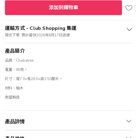
添加到購物車
運輸方式 - Club Shopping 集運
現在下單, 預計最快2026年8月17日送達
產品簡介
品牌：Chabatree
重量：80克。
尺寸：寬7.0×長28.0×高3.50厘米。
材料：柚木
泰國製造
產品詳情