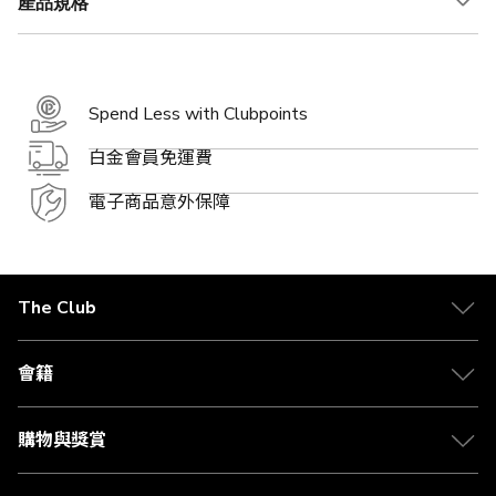
產品規格
Spend Less with Clubpoints
白金會員免運費
電子商品意外保障
The Club
關於 The Club
合作夥伴
會籍
Citi The Club 信用卡
會籍及專屬禮遇
媒體中心
賺取積分
購物與獎賞
兌換禮遇
物流與配送
Club 積分助手