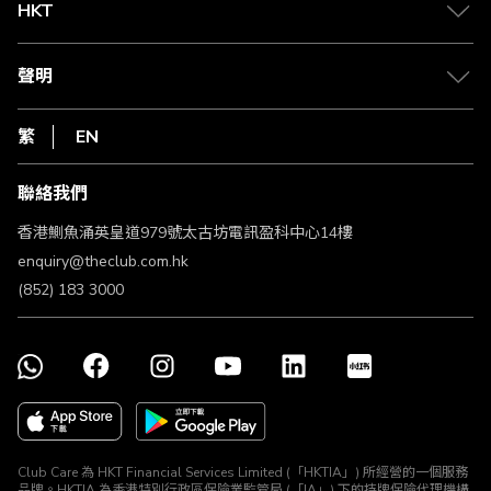
Club Shopping 商品領取站
HKT
積分兌換
退款政策
csl.
常見問題
1010
聲明
在線客服
網上行
私隱聲明
HKT
繁
EN
使用條款
條款及細則
聯絡我們
不歧視及不騷擾聲明
認可牌照及通告
香港鰂魚涌英皇道979號太古坊電訊盈科中心14樓
enquiry@theclub.com.hk
(852) 183 3000
Club Care 為 HKT Financial Services Limited (「HKTIA」) 所經營的一個服務
品牌。HKTIA 為香港特別行政區保險業監管局 (「IA」) 下的持牌保險代理機構