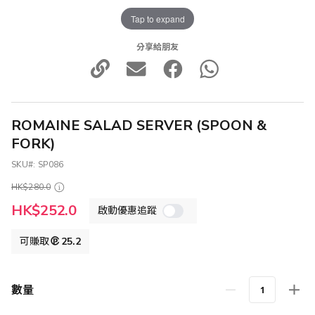
Tap to expand
分享給朋友
ROMAINE SALAD SERVER (SPOON &
FORK)
SKU
SP086
HK$280.0
特
HK$252.0
啟動優惠追蹤
殊
價
格
可賺取
25.2
數量