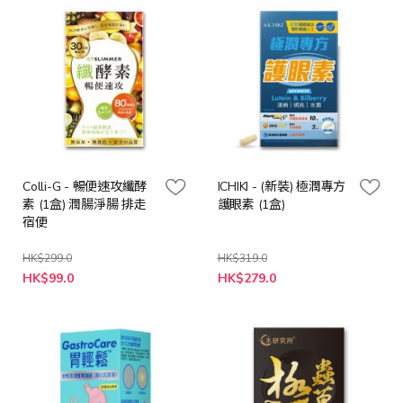
Colli-G - 暢便速攻纖酵
ICHIKI - (新裝) 極潤專方
素 (1盒) 潤腸淨腸 排走
護眼素 (1盒)
宿便
HK$299.0
HK$319.0
特
特
HK$99.0
HK$279.0
殊
殊
價
價
格
格