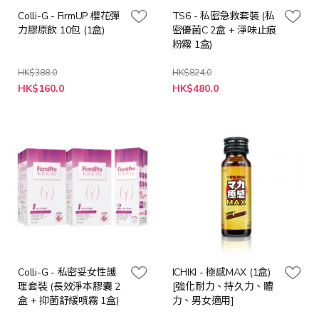
Colli-G - FirmUP 櫻花彈
TS6 - 私密急救套裝 (私
力膠原飲 10包 (1盒)
密優菌C 2盒 + 淨味止痕
粉霧 1盒)
HK$388.0
HK$824.0
特
特
HK$160.0
HK$480.0
殊
殊
價
價
格
格
Colli-G - 私密妥女性護
ICHIKI - 極感MAX (1盒)
理套裝 (長效淨本膠囊 2
[強化耐力、持久力、體
盒 + 抑菌舒緩噴霧 1盒)
力、男女適用]