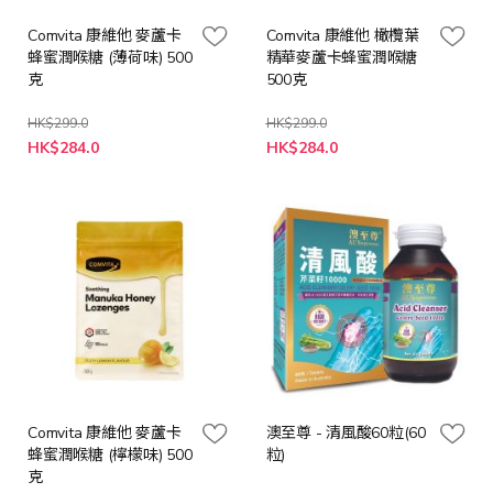
Comvita 康維他 麥蘆卡
Comvita 康維他 橄欖葉
蜂蜜潤喉糖 (薄荷味) 500
精華麥蘆卡蜂蜜潤喉糖
克
500克
HK$299.0
HK$299.0
特
特
HK$284.0
HK$284.0
殊
殊
價
價
格
格
Comvita 康維他 麥蘆卡
澳至尊 - 清風酸60粒(60
蜂蜜潤喉糖 (檸檬味) 500
粒)
克