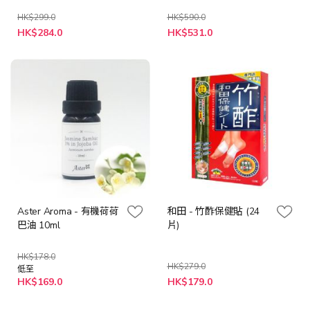
HK$299.0
HK$590.0
特
特
HK$284.0
HK$531.0
殊
殊
價
價
格
格
Aster Aroma - 有機荷荷
和田 - 竹酢保健貼 (24
巴油 10ml
片)
HK$178.0
HK$279.0
低至
特
HK$169.0
HK$179.0
殊
價
格