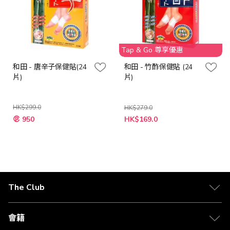
Tap & Go 尊享優惠
和田 - 唐辛子保健貼(24
和田 - 竹酢保健貼 (24
片)
片)
HK$299.0
HK$279.0
特
特
950
HK$169.0
殊
殊
價
價
格
格
The Club
關於 The Club
合作夥伴
會籍
Citi The Club 信用卡