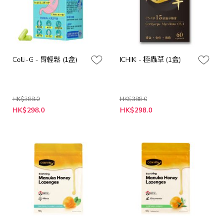
Colli-G - 胃輕鬆 (1盒)
ICHIKI - 極蟲草 (1盒)
HK$388.0
HK$388.0
特
特
HK$298.0
HK$298.0
殊
殊
價
價
格
格