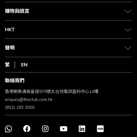
會籍及專屬禮遇
媒體中心
賺取積分
購物與獎賞
兌換禮遇
物流與配送
Club 積分助手
Club Shopping 商品領取站
HKT
積分兌換
退款政策
csl.
常見問題
1010
聲明
在線客服
網上行
私隱聲明
HKT
繁
EN
使用條款
條款及細則
聯絡我們
不歧視及不騷擾聲明
認可牌照及通告
香港鰂魚涌英皇道979號太古坊電訊盈科中心14樓
enquiry@theclub.com.hk
(852) 183 3000