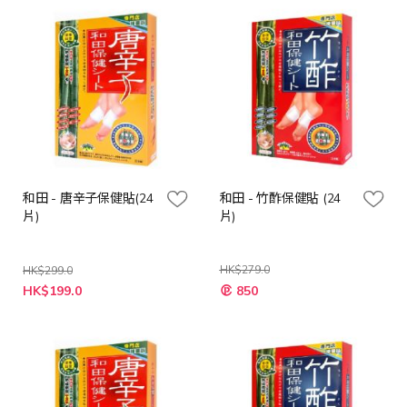
和田 - 唐辛子保健貼(24
和田 - 竹酢保健貼 (24
片)
片)
HK$279.0
HK$299.0
特
特
HK$199.0
850
殊
殊
價
價
格
格