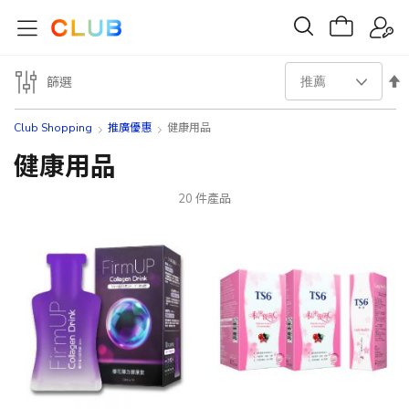
設
篩選
置
Club Shopping
推廣優惠
健康用品
降
健康用品
序
20
件產品
方
向