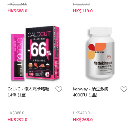
HK$1,124.0
HK$189.0
特
特
HK$688.0
HK$119.0
殊
殊
價
價
格
格
Colli-G - 懶人燃卡啫喱
Konway - 納豆激酶
14條 (1盒)
4000FU (1盒)
HK$368.0
HK$428.0
特
特
HK$232.0
HK$268.0
殊
殊
價
價
格
格