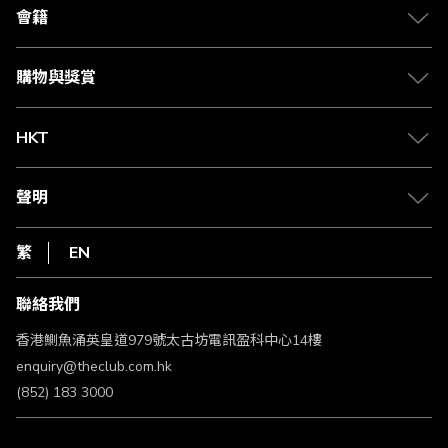
合作夥伴
會籍
Citi The Club 信用卡
會籍及專屬禮遇
媒體中心
賺取積分
購物與獎賞
兌換禮遇
物流與配送
Club 積分助手
Club Shopping 商品領取站
HKT
積分兌換
退款政策
csl.
常見問題
1010
聲明
在線客服
網上行
私隱聲明
HKT
繁
EN
使用條款
條款及細則
聯絡我們
不歧視及不騷擾聲明
認可牌照及通告
香港鰂魚涌英皇道979號太古坊電訊盈科中心14樓
enquiry@theclub.com.hk
(852) 183 3000