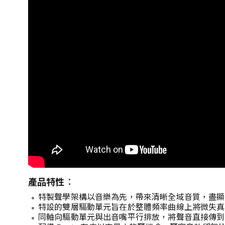
產品特性︰
特製聲學架構以音樂為先，帶來清晰全域音質，盡顯 B
特設的雙層驅動單元旨在於整體頻率曲線上將微失真
同軸向驅動單元與出音嘴平行排放，將聲音直接傳到