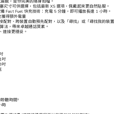
無比震撼，是你完美的隨身拍檔。
尺寸可供選擇，包括最新 XS 選項，佩戴起來更自然貼服。
ast Fuel 快充技術：充電 5 分鐘，即可播放長達 1 小時⁴。
地獲得額外電量
援無縫一按配對、跨裝置自動預先配對，以及「尋找」或「尋找我的裝
算法，帶來卓越通話質素。
廣、連接更穩妥。
5吋
81吋
73吋
克
時的聆聽時間¹
小時⁴