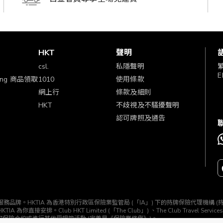
賞
HKT
聲明
csl.
私隱聲明
E
ping 商品領取
1010
使用條款
網上行
條款及細則
HKT
不歧視及不騷擾聲明
認可牌照及通告
TIA」) 所經營的一個服務品牌。HKTIA 為香港特別行政區保險業監管局 (「IA」) 下的持牌保險代理機
b HKT Limited (「The Club」) 、The Club Travel Services Limi
任何保險合約或進行其他受規管活動 (定義見《保險業條例》)。