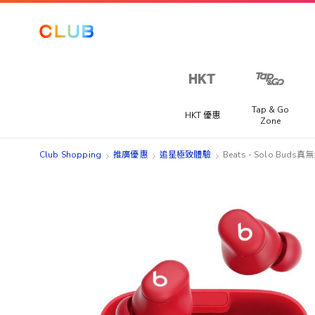
Tap & Go
HKT 優惠
Zone
Club Shopping
推廣優惠
追星極致體驗
Beats - Solo Bud
Skip
Skip
to
to
the
the
end
beginning
of
of
the
the
images
images
gallery
gallery