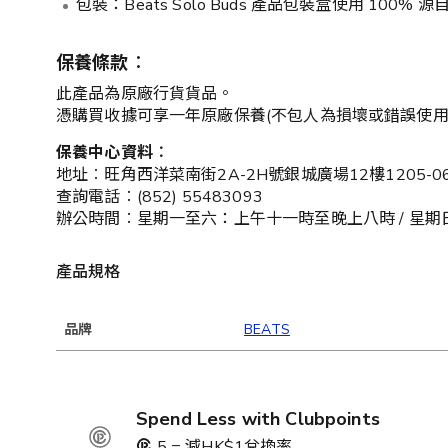
包裝：Beats Solo Buds 產品包裝盒使用 10
保養條款︰
此產品為原廠行貨貨品。
憑購買收據可享一年原廠保養(不包人為損壞或錯誤使用
保養中心資料︰
地址︰旺角西洋菜南街2A-2H號銀城廣場12樓1205-0
查詢電話︰(852) 55483093
辦公時間︰星期一至六：上午十一時至晚上八時 / 星
產品規格
品牌
BEATS
Spend Less with Clubpoints
5 = 減HK$1兌換率