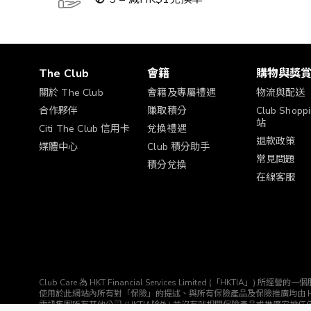
The Club
會籍
購物與獎
關於 The Club
會籍及專屬禮遇
物流與配送
合作夥伴
賺取積分
Club Shop
站
Citi The Club 信用卡
兌換禮遇
退款政策
媒體中心
Club 積分助手
常見問題
積分兌換
在線客服
Club Care 為 HKT Financial Services Limited (「HK
使用於此網站內所有對「保險」的提述、與所有保險產品及保險推廣均由 HKTIA 為你直接安排。Clu
電訊集團所有其他公司 (HKTIA除外) 並沒有就相關保險產品或推廣安排