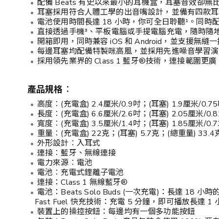
配備 Beats 有史以來最小的耳機盒，耳塞音效卻
耳塞採用符合人體工學的出音嘴設計，並備有四款耳塞
電池使用時間長達 18 小時，你可全日聆聽¹。同時配備 F
直接透過手機³、平板電腦或手提電腦充電，隨時隨
開箱即用，同時兼容 iOS 和 Android，並支
每邊耳塞均配備特製咪高風，並採用先進噪音學習演
採用領先業界的 Class 1 藍牙®技術，連接範圍更
產品規格︰
高度︰(充電盒) 2.4厘米/0.9吋；(耳塞) 1.9厘米/0.7
長度︰(充電盒) 6.6厘米/2.6吋；(耳塞) 2.05厘米/0.
寬度︰(充電盒) 3.5厘米/1.4吋；(耳塞) 1.85厘米/0.
重量︰(充電盒) 22克；(耳塞) 5.7克；(總重量) 33.4
外形設計︰入耳式
連接︰藍牙、無線連接
電力來源︰電池
電池︰充電式鋰離子電池
連接：Class 1 無線藍牙®
電池：Beats Solo Buds (一次充電)：長達 18 小
Fast Fuel 快充技術：充電 5 分鐘，即可播放長達 1 
裝置上的操控按鈕：每邊均有一個多功能按鈕