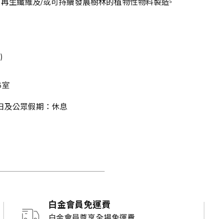
0% 源自再生纖維及/或可持續發展樹林的植物性物料製造⁵
)
6室
期日及公眾假期：休息
白金會員免運費
白金會員尊享全場免運費