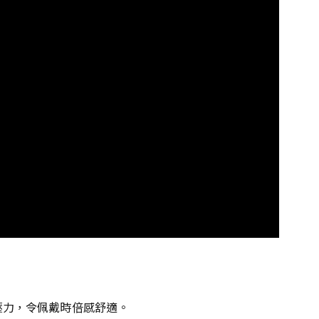
壓力，令佩戴時倍感舒適。