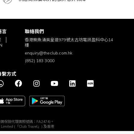
語言
聯絡我們
繁
香港鰂魚涌英皇道979號太古坊電訊盈科中心14
N
樓
enquiry@theclub.com.hk
(852) 183 3000
聯繫方式
構 (持牌保險代理牌照號碼：FA2474)。
ted (「Club Travel」) 及香港