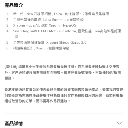
產品簡介
新一代 Leica 四鏡頭相機 , Leica 1吋主鏡頭、2億像素長焦鏡頭
手機光學攝影巔峰, Leica Summilux 光學鏡頭
Xiaomi HyperAI, 源於 Xiaomi HyperOS
Snapdragon® 8 Elite Mobile Platform, 極致性能 3nm高階製程處理
器
全方位液態貼身設計, Xiaomi Shield Glass 2.0
相機機身設計, Xiaomi 金剛緩震架構
[請注意] 請留意小米手機的包裝會預先被打開，而手機會被啟動後才交予客
戶。客户必須即時檢查機身有否損壞。檢查完畢及收妥後，不設任何退/換機
服務。
香港移動通訊有限公司僅向最終自用的消費者銷售和運送產品。如果我們有任
何懷疑認為你購買產品將用作轉售或任何非作為最終自用的用途，我們有權拒
絕或取消你的訂單，而不需再作另行通知。
產品詳情