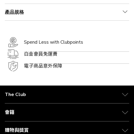
產品規格
Spend Less with Clubpoints
白金會員免運費
電子商品意外保障
The Club
關於 The Club
合作夥伴
會籍
Citi The Club 信用卡
會籍及專屬禮遇
媒體中心
賺取積分
購物與獎賞