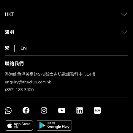
兌換禮遇
物流與配送
Club 積分助手
Club Shopping 商品領取站
HKT
積分兌換
退款政策
csl.
常見問題
1010
聲明
在線客服
網上行
私隱聲明
HKT
繁
EN
使用條款
條款及細則
聯絡我們
不歧視及不騷擾聲明
認可牌照及通告
香港鰂魚涌英皇道979號太古坊電訊盈科中心14樓
enquiry@theclub.com.hk
(852) 183 3000