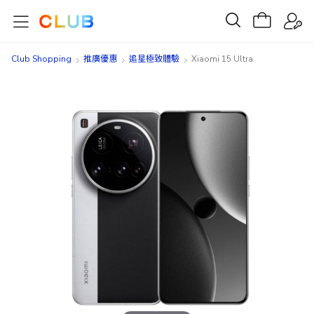
Club Shopping
推廣優惠
追星極致體驗
Xiaomi 15 Ultra
Skip
Skip
to
to
the
the
end
beginning
of
of
the
the
images
images
gallery
gallery