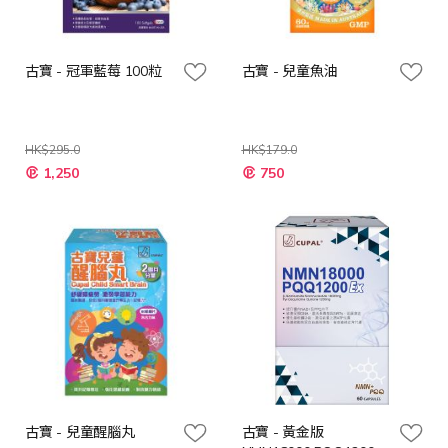
古寶 - 冠軍藍莓 100粒
古寶 - 兒童魚油
HK$295.0
HK$179.0
特
特
1,250
750
殊
殊
價
價
格
格
古寶 - 兒童醒腦丸
古寶 - 黃金版