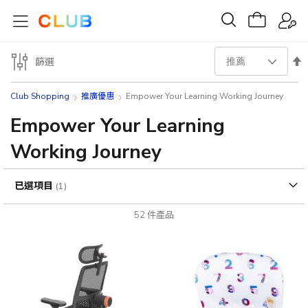
設
篩選
置
Club Shopping
推廣優惠
Empower Your Learning Working Journey
降
Empower Your Learning
Working Journey
序
方
已選項目
向
52
件產品