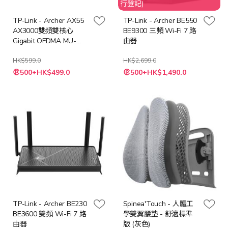
行登記)
TP-Link - Archer AX55
TP-Link - Archer BE550
AX3000雙頻雙核心
BE9300 三頻 Wi-Fi 7 路
Gigabit OFDMA MU-
由器
MIMO WiFi6無綫路由器
HK$599.0
HK$2,699.0
特
特
500+HK$499.0
500+HK$1,490.0
殊
殊
價
價
格
格
TP-Link - Archer BE230
Spinea'Touch - 人體工
BE3600 雙頻 Wi-Fi 7 路
學雙翼腰墊 - 舒適標準
由器
版 (灰色)