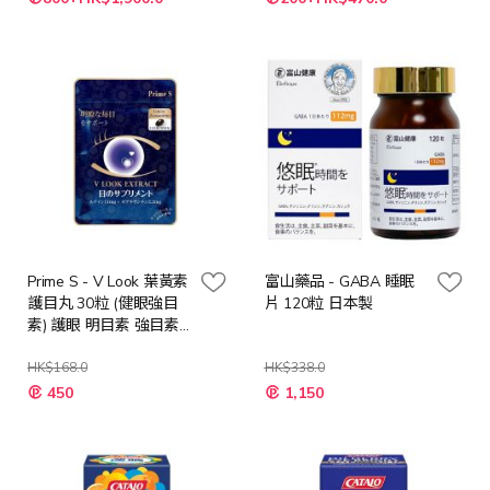
殊
殊
價
價
格
格
Prime S - V Look 葉黃素
富山藥品 - GABA 睡眠
護目丸 30粒 (健眼強目
片 120粒 日本製
素) 護眼 明目素 強目素
補眼
HK$168.0
HK$338.0
特
特
450
1,150
殊
殊
價
價
格
格