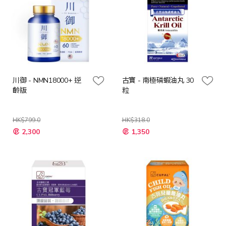
川御 - NMN18000+ 逆
古寶 - 南極磷蝦油丸 30
齡版
粒
HK$799.0
HK$318.0
特
特
2,300
1,350
殊
殊
價
價
格
格