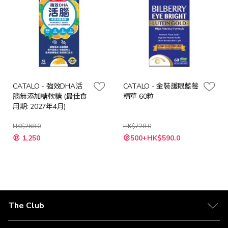
CATALO - 強效DHA活
CATALO - 金裝護眼藍莓
腦無添加糖軟糖 (最佳食
精華 60粒
用期: 2027年4月)
HK$268.0
HK$728.0
特
特
1,250
500+HK$590.0
殊
殊
價
價
格
格
The Club
關於 The Club