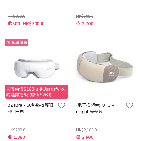
HK$859.0
HK$599.0
特
特
500+HK$700.0
2,700
殊
殊
價
價
格
格
組合優惠
以優惠價$188換購Usatisfy 收
納迷你拖板 (原價$269)
3ZeBra - 5C熱敷按摩眼
(電子換領券) OTO -
罩- 白色
iBright 亮視靈
HK$299.0
HK$2,180.0
特
特
1,350
2,500
殊
殊