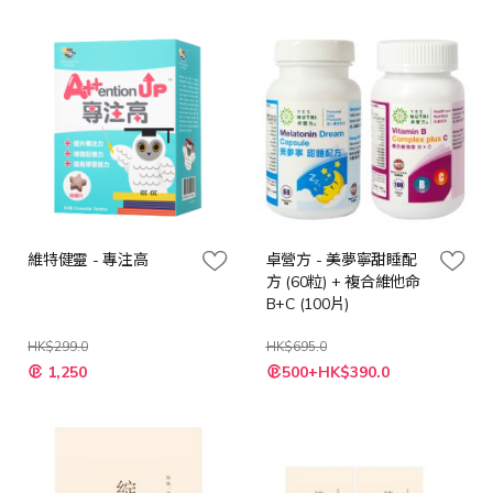
格
維特健靈 - 專注高
卓營方 - 美夢寧甜睡配
方 (60粒) + 複合維他命
B+C (100片)
HK$299.0
HK$695.0
特
特
1,250
500+HK$390.0
殊
殊
價
價
格
格