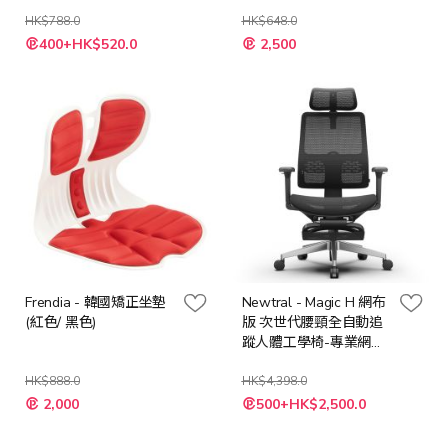
定版 (韓國制造 原裝行
貨)
HK$788.0
HK$648.0
特
400+HK$520.0
2,500
殊
價
格
Frendia - 韓國矯正坐墊
Newtral - Magic H 網布
(紅色/ 黑色)
版 次世代腰頸全自動追
蹤人體工學椅-專業網布
版
HK$888.0
HK$4,398.0
2,000
500+HK$2,500.0