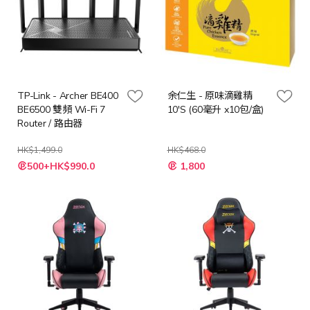
TP-Link - Archer BE400
余仁生 - 原味滴雞精
BE6500 雙頻 Wi-Fi 7
10'S (60毫升 x10包/盒)
Router / 路由器
HK$1,499.0
HK$468.0
特
特
500+HK$990.0
1,800
殊
殊
價
價
格
格