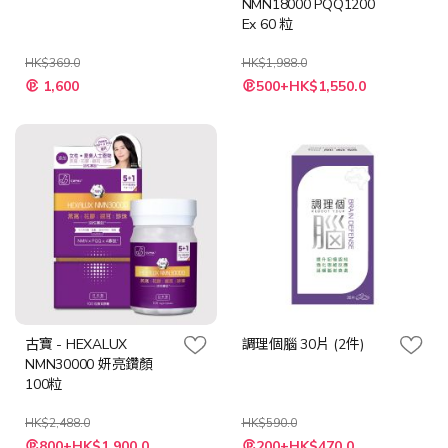
NMN18000 PQQ1200
Ex 60 粒
HK$369.0
HK$1,988.0
特
特
1,600
500+HK$1,550.0
殊
殊
價
價
格
格
古寶 - HEXALUX
調理個腦 30片 (2件)
NMN30000 妍亮鑽顏
100粒
HK$2,488.0
HK$590.0
特
特
800+HK$1,900.0
200+HK$470.0