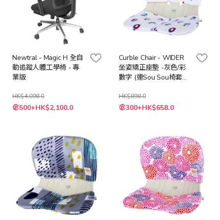
Newtral - Magic H 全自
Curble Chair - WIDER
動追蹤人體工學椅 - 專
坐姿矯正座墊 -灰色/彩
業版
數字 (連Sou Sou椅套套
裝)
HK$4,098.0
HK$898.0
特
500+HK$2,100.0
300+HK$658.0
殊
價
格