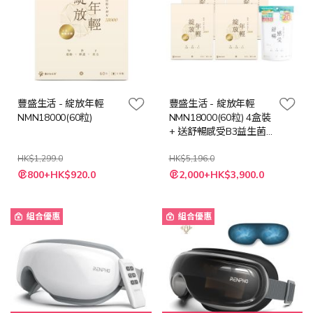
豐盛生活 - 綻放年輕
豐盛生活 - 綻放年輕
NMN18000(60粒)
NMN18000(60粒) 4盒裝
+ 送舒暢感受B3益生菌
限定裝(14包裝)
HK$1,299.0
HK$5,196.0
特
特
800+HK$920.0
2,000+HK$3,900.0
殊
殊
價
價
格
格
組合優惠
組合優惠