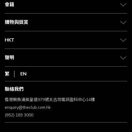
合作夥伴
會籍
Citi The Club 信用卡
會籍及專屬禮遇
媒體中心
賺取積分
購物與獎賞
兌換禮遇
物流與配送
Club 積分助手
Club Shopping 商品領取站
HKT
積分兌換
退款政策
csl.
常見問題
1010
聲明
在線客服
網上行
私隱聲明
HKT
繁
EN
使用條款
條款及細則
聯絡我們
不歧視及不騷擾聲明
認可牌照及通告
香港鰂魚涌英皇道979號太古坊電訊盈科中心14樓
enquiry@theclub.com.hk
(852) 183 3000