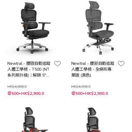
Newtral - 腰頸自動追蹤
Newtral - 腰部自動追蹤
人體工學椅 - T500 (NT
人體工學椅 - 全網布專
系列新升級)｜解鎖 5°前
業版 (黑色)
傾 x 38cm長扶手 x 自動
回彈頭枕
HK$4,888.0
HK$4,998.0
特
500+HK$2,900.0
500+HK$2,900.0
殊
價
格