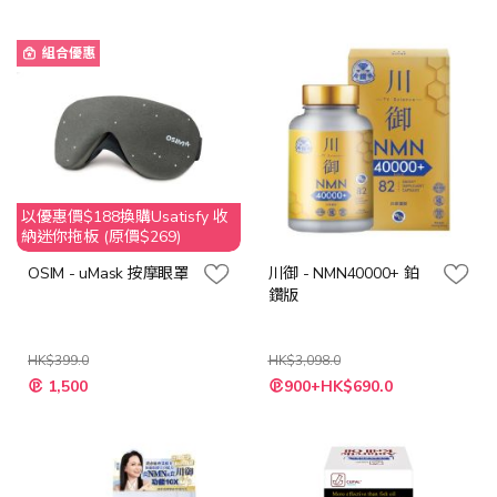
價
價
格
格
組合優惠
以優惠價$188換購Usatisfy 收
納迷你拖板 (原價$269)
OSIM - uMask 按摩眼罩
川御 - NMN40000+ 鉑
鑽版
HK$399.0
HK$3,098.0
特
特
1,500
900+HK$690.0
殊
殊
價
價
格
格