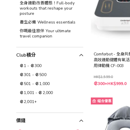
全身運動改善體態！Full-body
workouts that reshape your
posture
養生必備 Wellness essentials
你嘅最佳旅伴 Your ultimate
travel companion
Comforbot - 全
Club積分
高效運動健體有氧活
1
-
300
用律動機 CF-003
301
-
500
HK$1,599.0
特
501
-
1,000
300+HK$999.0
殊
價
1,001
-
2,000
格
組合優惠
2,001
+
價錢