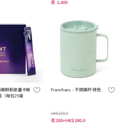
特
1,400
殊
價
格
刺梨朝鮮薊麥蘆卡蜂
Francfranc - 不銹鋼杯 綠色
裝（每包25毫
HK$220.0
特
200+HK$180.0
殊
價
格