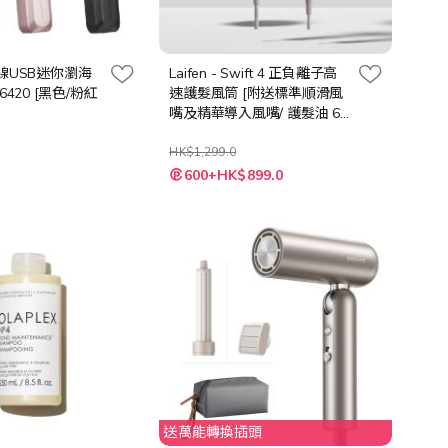
- 無線USB迷你瀏海
Laifen - Swift 4 正負離子高
6420 [黑色/粉紅
速護髮風筒 [附送標準順滑風
嘴及精華導入風嘴/ 護髮油 60
毫升] - 多色選擇
HK$1,299.0
600+HK$899.0
送萬能轉換插頭