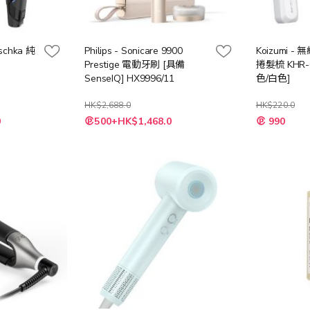
uschka 純
Philips - Sonicare 9900
Koizumi 
Prestige 電動牙刷 [具備
捲髮梳 KHR-
SenseIQ] HX9996/11
色/白色]
HK$2,688.0
HK$220.0
特
0
500+HK$1,468.0
990
殊
價
格