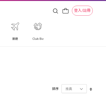
登入/註冊
旅遊
Club Biz
設
排序
置
降
序
方