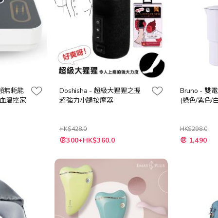
身共頻無耗能
Doshisha - 超級大猩猩之握
Bruno -
血溫控家
超強力小腿按摩器
(綠色/紫色/
HK$428.0
HK$298.0
特
300+HK$360.0
1,490
殊
價
格