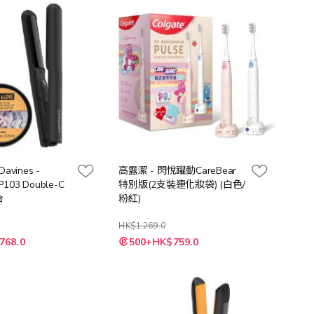
向
Davines -
高露潔 - 閃悅躍動CareBear
P103 Double-C
特別版(2支裝連化妝袋) (白色/
合
粉紅)
HK$1,269.0
特
768.0
500+HK$759.0
殊
價
格