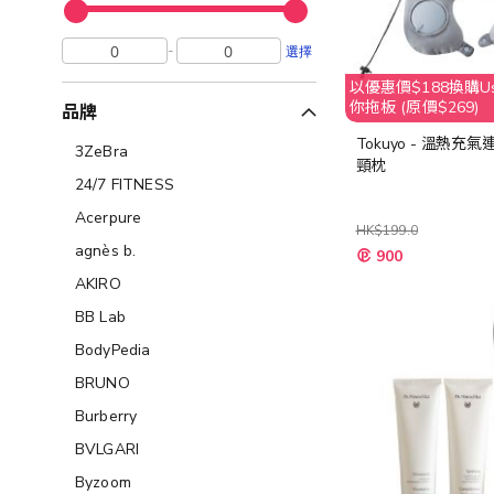
-
選擇
以優惠價$188換購Usa
你拖板 (原價$269)
品牌
Tokuyo - 溫熱充
3ZeBra
頸枕
24/7 FITNESS
Acerpure
HK$199.0
特
agnès b.
900
殊
價
AKIRO
格
BB Lab
BodyPedia
BRUNO
Burberry
BVLGARI
Byzoom