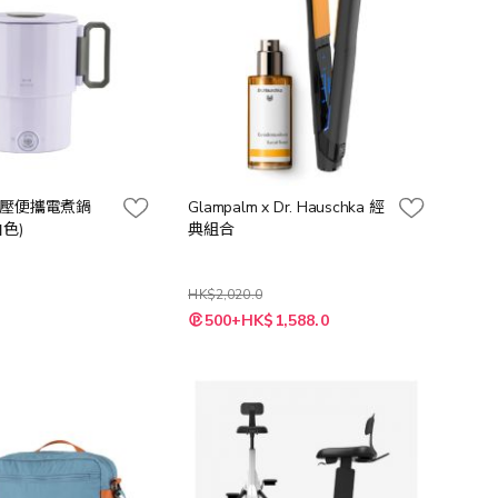
 雙電壓便攜電煮鍋
Glampalm x Dr. Hauschka 經
白色)
典組合
HK$2,020.0
特
500+HK$1,588.0
殊
價
格