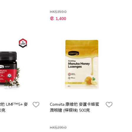
HK$359.0
特
1,400
殊
價
格
維他 UMF™5+ 麥
Comvita 康維他 麥蘆卡蜂蜜
0克
潤喉糖 (檸檬味) 500克
HK$299.0