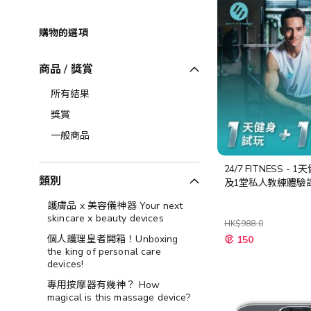
購物的選項
商品 / 獎賞
所有結果
獎賞
一般商品
24/7 FITNESS - 
類別
及1堂私人教練體驗
護膚品 x 美容儀神器 Your next
skincare x beauty devices
HK$988.0
特
個人護理皇者開箱！Unboxing
150
殊
the king of personal care
價
devices!
格
專用按摩器有幾神？ How
magical is this massage device?