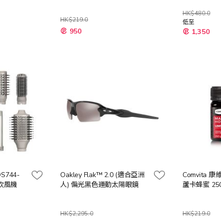
HK$480.0
HK$219.0
低至
950
1,350
DS744-
Oakley Flak™ 2.0 (適合亞洲
Comvita 康
型吹風機
人) 偏光黑色運動太陽眼鏡
蘆卡蜂蜜 25
HK$2,295.0
HK$219.0