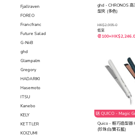
ghd - CHRONOS
Fjallraven
型夾 (多色)
FOREO
Francfranc
HK$2,995.0
低至
Future Salad
100+HK$2,246.
G-NiiB
ghd
Glampalm
Gregory
HADARIKI
Hasemoto
ITSU
Kanebo
送 QUICO - Magic 
KELY
Quico - 輕巧造型器 
KETTLER
(珍珠白/寶石藍)
KOIZUMI