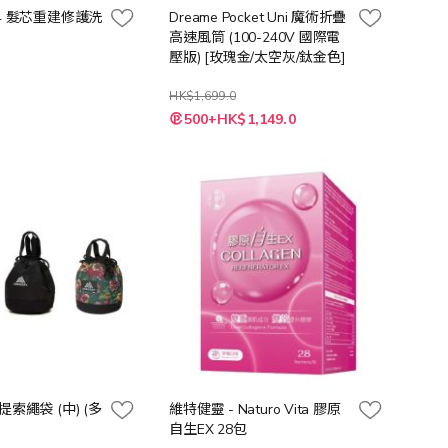
No.4 髮芯重建修護洗
Dreame Pocket Uni 魔術折疊
高速風筒 (100-240V 國際電
壓版) [玫瑰金/太空灰/鈦金色]
HK$1,699.0
500+HK$1,149.0
 手提索繩袋 (中) (多
維特健靈 - Naturo Vita 膠原
自生EX 28包