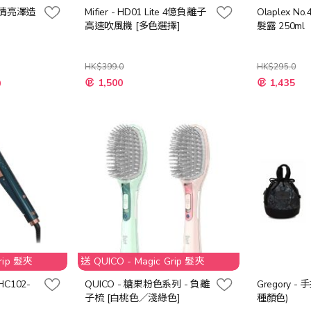
 高清亮澤造
Mifier - HD01 Lite 4億負離子
Olaplex 
高速吹風機 [多色選擇]
髮露 250ml
HK$399.0
HK$295.0
特
1,500
1,435
0
殊
價
格
Grip 髮夾
送 QUICO - Magic Grip 髮夾
HC102-
QUICO - 糖果粉色系列 - 負離
Gregory -
子梳 [白桃色／淺綠色]
種顏色)