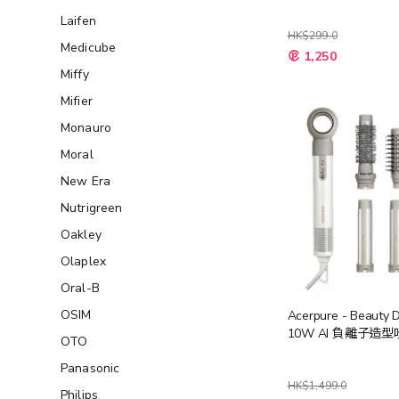
Laifen
HK$299.0
Medicube
1,250
Miffy
Mifier
Monauro
Moral
New Era
Nutrigreen
Oakley
Olaplex
Oral-B
OSIM
Acerpure - Beauty 
10W AI 負離子造
OTO
Panasonic
HK$1,499.0
Philips