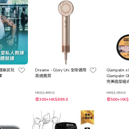
1天健身試玩
Dreame - Glory Uni 全球通用
Glampalm x 
課
高速風筒
Glampalm G
完美造型組
HK$1,499.0
HK$1,050.0
特
300+HK$899.0
500+HK$
殊
價
格