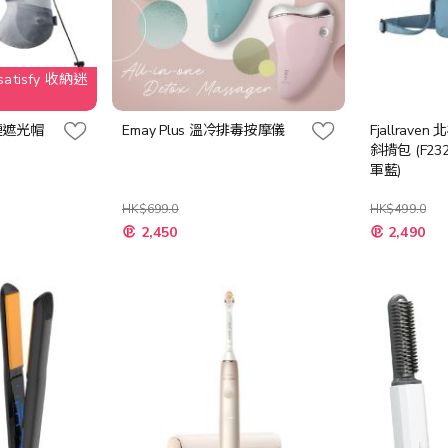
tisfy 收納迷
氣連遮光帽
Emay Plus 溫冷排毒按摩儀
Fjallraven 
斜揹包 (F232
軍藍)
HK$699.0
HK$499.0
2,450
2,490