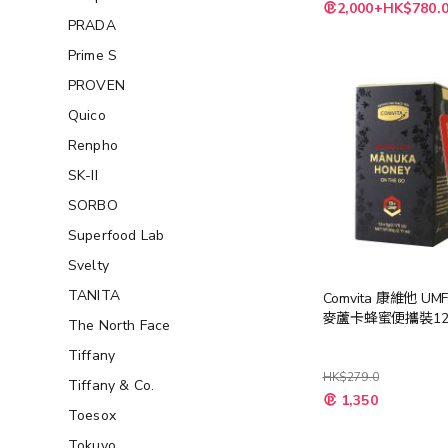
特
2,000+HK$780.
殊
PRADA
價
格
Prime S
PROVEN
Quico
Renpho
SK-II
SORBO
Superfood Lab
Svelty
TANITA
Comvita 康維他 UM
麥蘆卡蜂蜜便攜裝1
The North Face
Tiffany
HK$279.0
Tiffany & Co.
特
1,350
殊
Toesox
價
格
Tokuyo