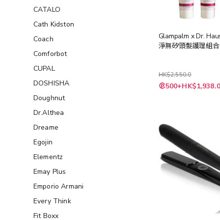
CATALO
Cath Kidston
Glampalm x Dr. Ha
Coach
淨無矽頭髮護理組合
Comforbot
CUPAL
HK$2,550.0
DOSHISHA
特
500+HK$1,938.
殊
價
Doughnut
格
Dr.Althea
Dreame
Egojin
Elementz
Emay Plus
Emporio Armani
Every Think
Fit Boxx