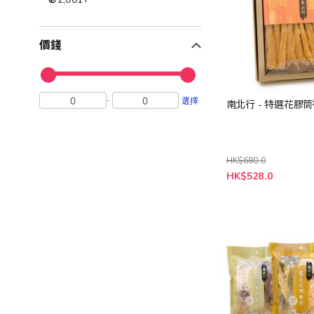
價錢
-
選擇
南北行 - 特選花膠
HK$680.0
特
HK$528.0
殊
價
格