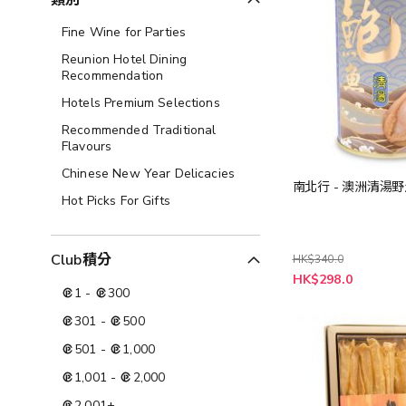
類別
Fine Wine for Parties
Reunion Hotel Dining
Recommendation
Hotels Premium Selections
Recommended Traditional
Flavours
Chinese New Year Delicacies
南北行 - 澳洲清湯
Hot Picks For Gifts
Club積分
HK$340.0
特
HK$298.0
殊
1
-
300
價
格
301
-
500
501
-
1,000
1,001
-
2,000
2,001
+