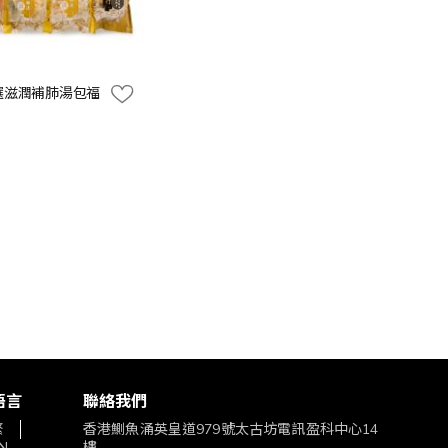
特選滋潤補肺湯包福
語言
聯絡我們
繁
香港鰂魚涌英皇道979號太古坊電訊盈科中心14
N
樓