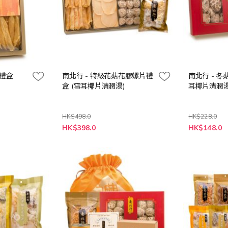
筒禮盒
南北行 - 特級花菇花膠螺片禮
南北行 - 
盒 (雪耳椰片清潤湯)
耳椰片清潤湯
HK$498.0
HK$228.0
特
特
HK$398.0
HK$148.0
殊
殊
價
價
格
格