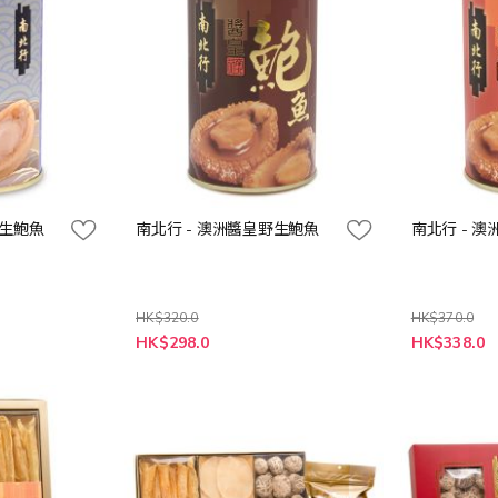
野生鮑魚
南北行 - 澳洲醬皇野生鮑魚
南北行 - 
HK$320.0
HK$370.0
特
特
HK$298.0
HK$338.0
殊
殊
價
價
格
格