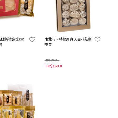
冬菇螺片禮盒(送雪
南北行 - 特級厚身天白花菇皇
)
禮盒
HK$268.0
特
HK$168.0
殊
價
格