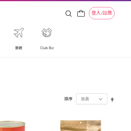
登入/註冊
旅遊
Club Biz
設
排序
置
降
序
方
向