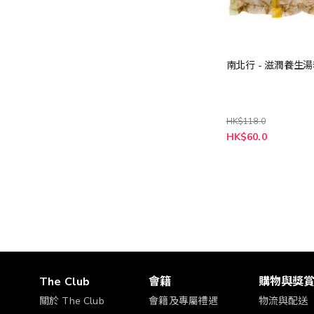
南北行 - 滋潤養生
HK$118.0
特
HK$60.0
殊
價
格
The Club
會籍
購物與獎
關於 The Club
會籍及專屬禮遇
物流與配送