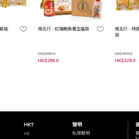
湯套裝
南北行 - 紅燒鮑魚養生福袋
南北行 - 
袋
HK$680.0
HK$480.0
特
特
HK$298.0
HK$228.0
殊
殊
價
價
格
格
賞
HKT
聲明
csl.
私隱聲明
E