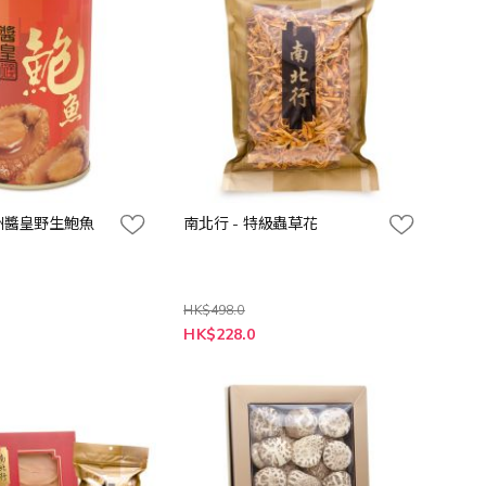
澳洲醬皇野生鮑魚
南北行 - 特級蟲草花
HK$498.0
特
HK$228.0
殊
價
格