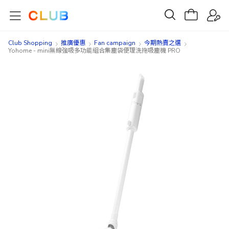
Club Shopping
推廣優惠
Fan campaign
今期熱賣之選
Yohome - mini無線強吸多功能組合集塵袋便理洗拖吸塵機 PRO
Skip
Skip
to
to
the
the
end
beginning
of
of
the
the
images
images
gallery
gallery