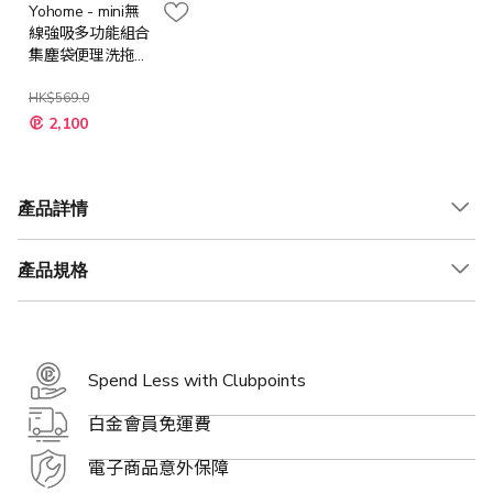
Yohome - mini無
線強吸多功能組合
集塵袋便理洗拖吸
塵機 PRO
HK$569.0
特
2,100
殊
價
格
產品詳情
產品規格
Spend Less with Clubpoints
白金會員免運費
電子商品意外保障