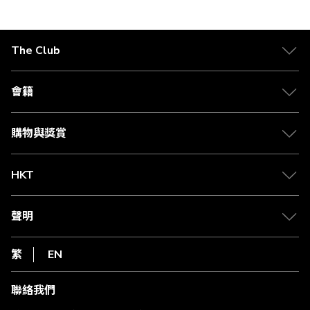
The Club
關於 The Club
合作夥伴
會籍
Citi The Club 信用卡
會籍及專屬禮遇
媒體中心
賺取積分
購物與獎賞
兌換禮遇
物流與配送
Club 積分助手
Club Shopping 商品領取站
HKT
積分兌換
退款政策
csl.
常見問題
1010
聲明
在線客服
網上行
私隱聲明
HKT
繁
EN
使用條款
條款及細則
聯絡我們
不歧視及不騷擾聲明
認可牌照及通告