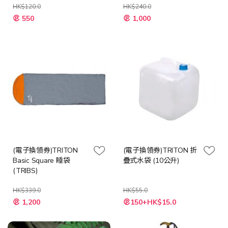
HK$120.0
HK$240.0
特
550
1,000
殊
價
格
(電子換領券)TRITON
(電子換領券)TRITON 折
Basic Square 睡袋
疊式水袋 (10公升)
(TRIBS)
HK$339.0
HK$55.0
特
特
1,200
150+HK$15.0
殊
殊
價
價
格
格