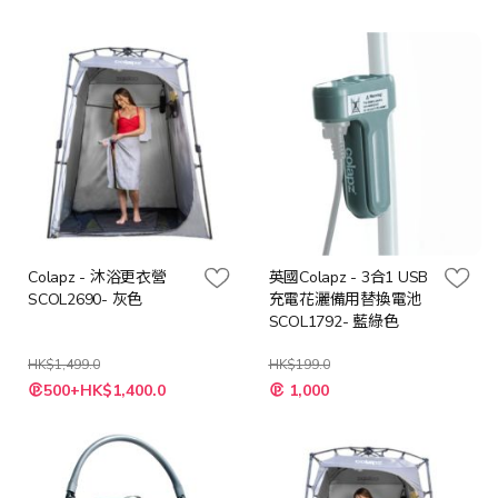
Colapz - 沐浴更衣營
英國Colapz - 3合1 USB
SCOL2690- 灰色
充電花灑備用替換電池
SCOL1792- 藍綠色
HK$1,499.0
HK$199.0
特
特
500+HK$1,400.0
1,000
殊
殊
價
價
格
格