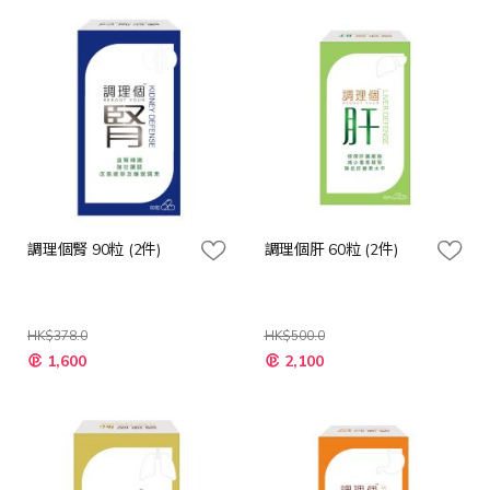
格
格
調理個腎 90粒 (2件)
調理個肝 60粒 (2件)
HK$378.0
HK$500.0
特
特
1,600
2,100
殊
殊
價
價
格
格