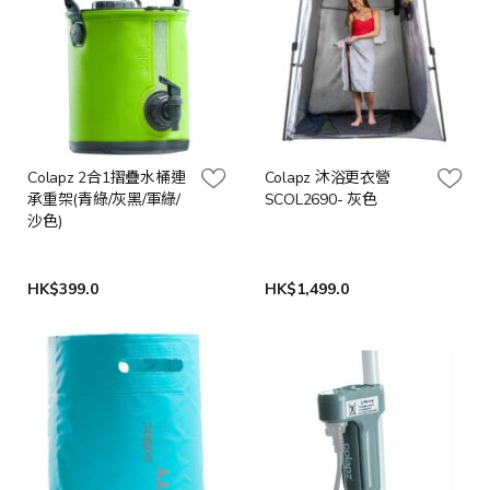
Colapz 2合1摺疊水桶連
Colapz 沐浴更衣營
承重架(青綠/灰黑/軍綠/
SCOL2690- 灰色
沙色)
HK$399.0
HK$1,499.0