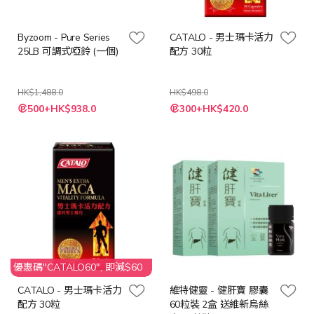
Byzoom - Pure Series
CATALO - 男士瑪卡活力
25LB 可調式啞鈴 (一個)
配方 30粒
HK$1,488.0
HK$498.0
特
特
500+HK$938.0
300+HK$420.0
殊
殊
價
價
格
格
優惠碼"CATALO60", 即減$60
CATALO - 男士瑪卡活力
維特健靈 - 健肝寶 膠囊
配方 30粒
60粒裝 2盒 送維新烏絲