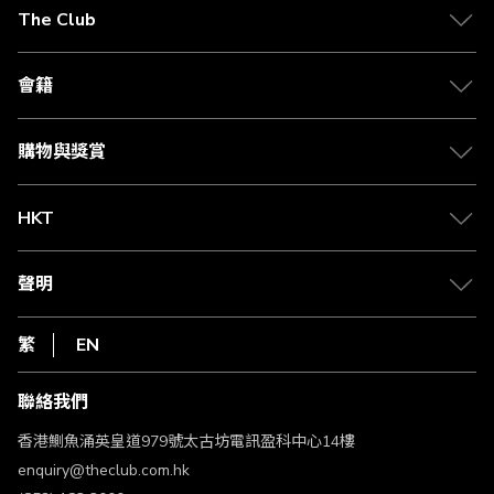
在
The Club
閱
關於 The Club
讀
合作夥伴
會籍
頁
Citi The Club 信用卡
會籍及專屬禮遇
媒體中心
賺取積分
購物與獎賞
兌換禮遇
物流與配送
Club 積分助手
Club Shopping 商品領取站
HKT
積分兌換
退款政策
csl.
常見問題
1010
聲明
在線客服
網上行
私隱聲明
HKT
繁
EN
使用條款
條款及細則
聯絡我們
不歧視及不騷擾聲明
認可牌照及通告
香港鰂魚涌英皇道979號太古坊電訊盈科中心14樓
enquiry@theclub.com.hk