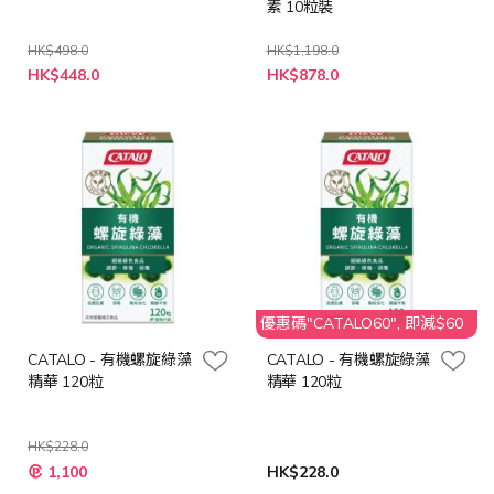
素 10粒裝
HK$498.0
HK$1,198.0
特
特
HK$448.0
HK$878.0
殊
殊
價
價
格
格
優惠碼"CATALO60", 即減$60
CATALO - 有機螺旋綠藻
CATALO - 有機螺旋綠藻
精華 120粒
精華 120粒
HK$228.0
特
1,100
HK$228.0
殊