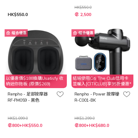
HK$550.0
特
HK$550.0
2,500
殊
價
格
組合優惠
組合優惠
以優惠價$188換購Usatisfy 收
結賬使用Citi The Club信用卡
納迷你拖板 (原價$269)
並輸入[CITICLUB]享95折優惠*
Renpho - 足部按摩器
Renpho - Power 按摩槍
RF-FM059 - 黑色
R-C001-BK
HK$1,099.0
HK$1,299.0
特
特
800+HK$550.0
800+HK$680.0
殊
殊
價
價
格
格