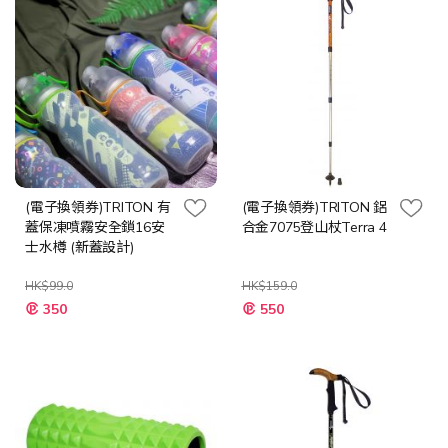
(電子換領券)TRITON 有
(電子換領券)TRITON 鋁
蓋保凍噴霧安全鎖16安
合金7075登山杖Terra 4
士水樽 (新蓋設計)
HK$99.0
HK$159.0
350
550