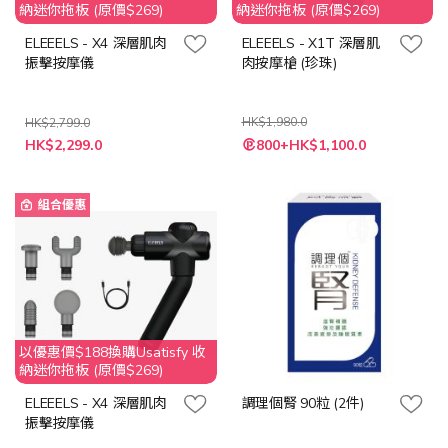
納迷你拖板 (原價$269)
納迷你拖板 (原價$269)
ELEEELS - X4 深層肌肉
ELEEELS - X1T 深層肌
振擊按摩儀
肉按摩槍 (珍珠)
HK$1,980.0
HK$2,799.0
特
特
HK$2,299.0
800+HK$1,100.0
殊
殊
價
價
格
格
組合優惠
以優惠價$188換購Usatisfy 收
納迷你拖板 (原價$269)
ELEEELS - X4 深層肌肉
調理個腎 90粒 (2件)
振擊按摩儀