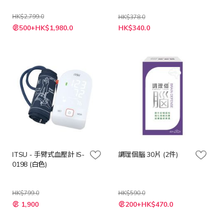
HK$2,799.0
HK$378.0
特
特
500+HK$1,980.0
HK$340.0
殊
殊
價
價
格
格
ITSU - 手臂式血壓計 IS-
調理個腦 30片 (2件)
0198 (白色)
HK$799.0
HK$590.0
特
特
1,900
200+HK$470.0
殊
殊
價
價