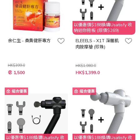
以優惠價$188換購Usatisfy 收
納迷你拖板 (原價$269)
余仁生 - 桑黄健肝專方
ELEEELS - X1T 深層肌
肉按摩槍 (珍珠)
HK$399.0
HK$1,980.0
特
特
1,500
HK$1,399.0
殊
殊
價
價
格
格
組合優惠
組合優惠
以優惠價$188換購Usatisfy 收
以優惠價$188換購Usatisfy 收