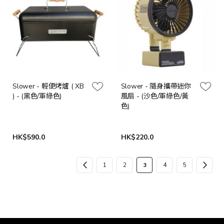
Slower - 輕便烤爐 ( XB
Slower - 隨身攜帶迷你
) - (黑色/軍綠色)
風扇 - (沙色/軍綠色/黃
色)
HK$590.0
HK$220.0
頁
頁
上
頁
頁
您
頁
頁
頁
下
1
2
3
4
5
面
面
一
面
面
當
面
面
面
一
個
前
步
正