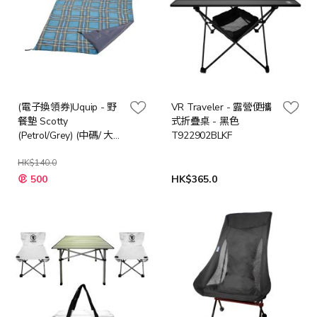
(電子換領券)Uquip - 野
VR Traveler - 露營便攜
餐墊 Scotty
式折疊桌 - 黑色
(Petrol/Grey) (中碼/ 大
T922902BLKF
碼)
HK$140.0
500
HK$365.0